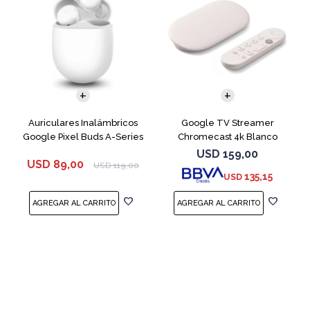
Auriculares Inalámbricos
Google TV Streamer
Google Pixel Buds A-Series
Chromecast 4k Blanco
White
USD
159,00
USD
89,00
USD
119,00
135,15
USD