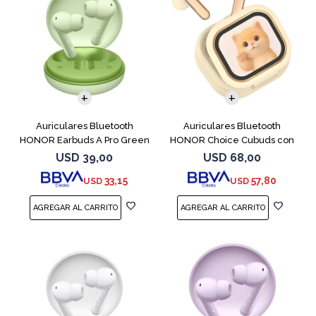
Auriculares Bluetooth
Auriculares Bluetooth
HONOR Earbuds A Pro Green
HONOR Choice Cubuds con
Pantalla Beige
USD
39,00
USD
68,00
33,15
57,80
USD
USD