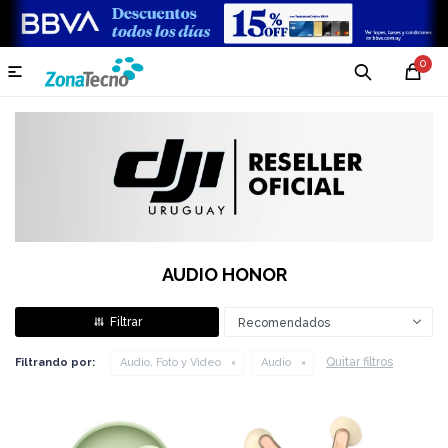
0

AUDIO HONOR
Recomendados
Quitar filtros
Filtrando por:
Audio, Foto y Video
Audio