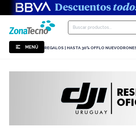
MENÚ
REGALOS | HASTA 30% OFF
LO NUEVO
DRONE