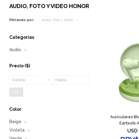
AUDIO, FOTO Y VIDEO HONOR
Filtrando por:
Audio, Foto y Video
Categorías
Audio
(7)
Precio
($)
OK
Color
Auriculares B
Beige
Earbuds A
(1)
Violeta
USD
(1)
Verde