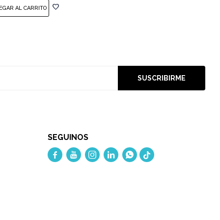
SUSCRIBIRME
SEGUINOS




