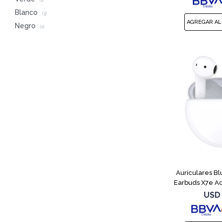
(1)
Blanco
(3)
Negro
(1)
Auriculares B
Earbuds X7e A
USD