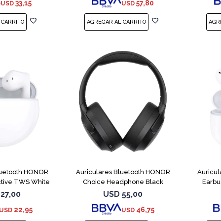
33,15
57,80
USD
USD
luetooth HONOR
Auriculares Bluetooth HONOR
Auricu
ctive TWS White
Choice Headphone Black
Earbu
27,00
USD
55,00
22,95
46,75
USD
USD