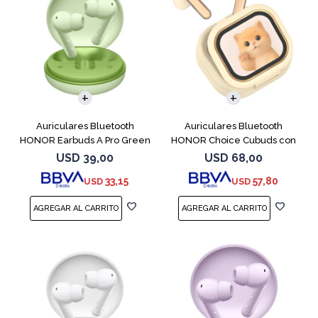
Auriculares Bluetooth
Auriculares Bluetooth
HONOR Earbuds A Pro Green
HONOR Choice Cubuds con
Pantalla Beige
USD
39,00
USD
68,00
33,15
57,80
USD
USD