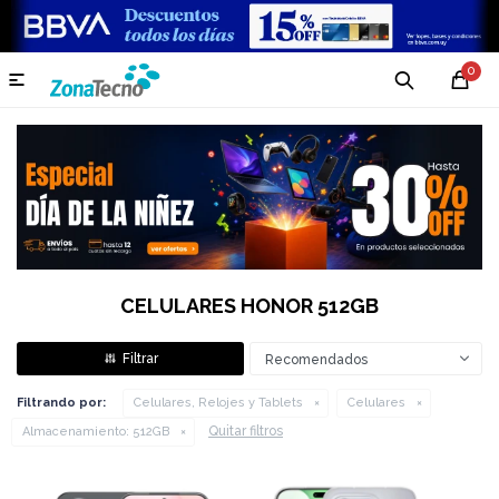
0

CELULARES HONOR 512GB
Recomendados
Filtrando por:
Celulares, Relojes y Tablets
Celulares
Quitar filtros
Almacenamiento:
512GB