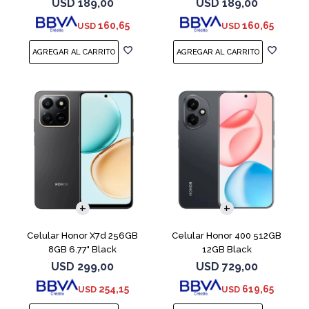
USD
189,00
USD
189,00
160,65
160,65
USD
USD
COMPARAR
COMPARAR
Celular Honor X7d 256GB
Celular Honor 400 512GB
8GB 6.77" Black
12GB Black
USD
299,00
USD
729,00
254,15
619,65
USD
USD