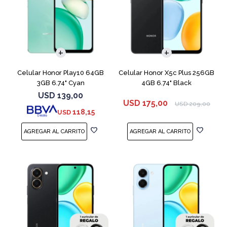
COMPARAR
COMPARAR
Celular Honor Play10 64GB
Celular Honor X5c Plus 256GB
3GB 6.74" Cyan
4GB 6.74" Black
USD
139,00
USD
175,00
USD
209,00
118,15
USD