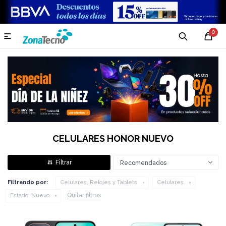
0

CELULARES HONOR NUEVO
Recomendados
Filtrando por:
Celulares, Relojes y Tablets
Celulares
Quitar filtros
Estado:
Nuevo