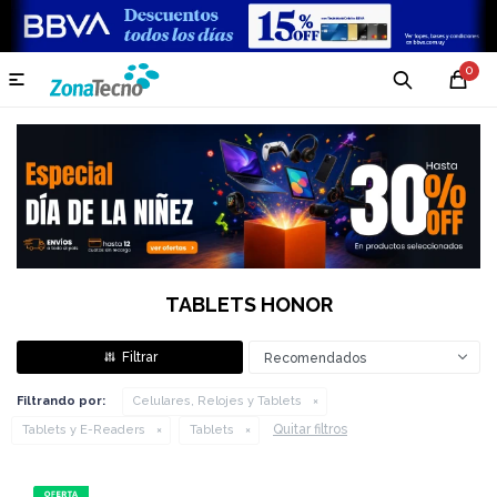
0

TABLETS HONOR
Recomendados
Filtrando por:
Celulares, Relojes y Tablets
Quitar filtros
Tablets y E-Readers
Tablets