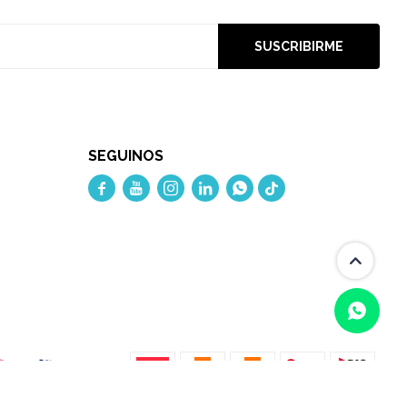
SUSCRIBIRME
SEGUINOS




