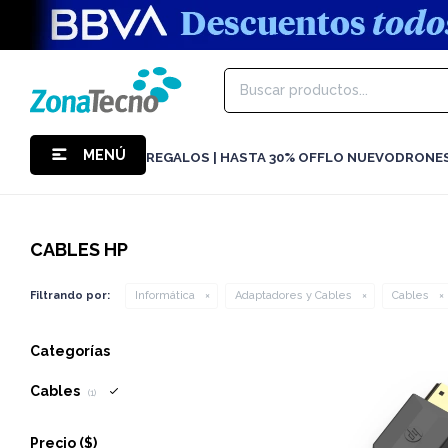
MENÚ
REGALOS | HASTA 30% OFF
LO NUEVO
DRONE
CABLES HP
Filtrando por:
Informática
Adaptadores y Cables
Cables
Categorías
Cables
(1)
Precio
($)