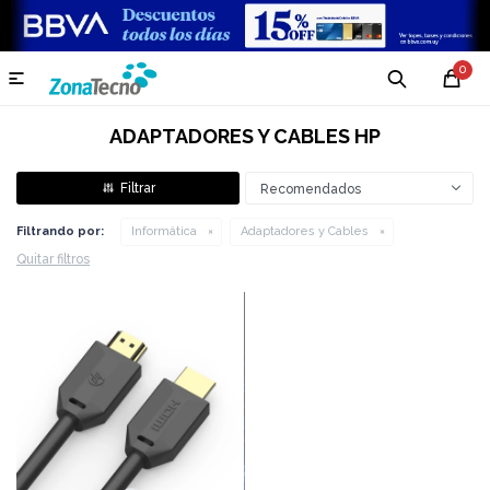
0

ADAPTADORES Y CABLES HP
Recomendados
Filtrando por:
Informática
Adaptadores y Cables
Quitar filtros