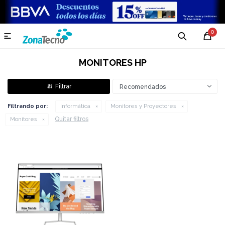
0

MONITORES HP
Recomendados
Filtrando por:
Informática
Monitores y Proyectores
Quitar filtros
Monitores