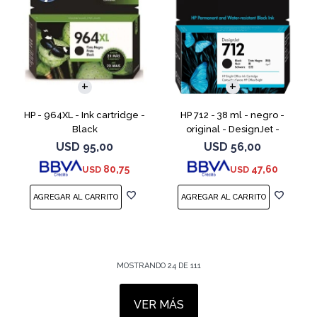
HP - 964XL - Ink cartridge -
HP 712 - 38 ml - negro -
Black
original - DesignJet -
cartucho de tinta - para
USD
95,00
USD
56,00
DesignJet Studio, T210, T230,
80,75
47,60
USD
USD
T250, T630, T650
MOSTRANDO
24
DE
111
VER MÁS