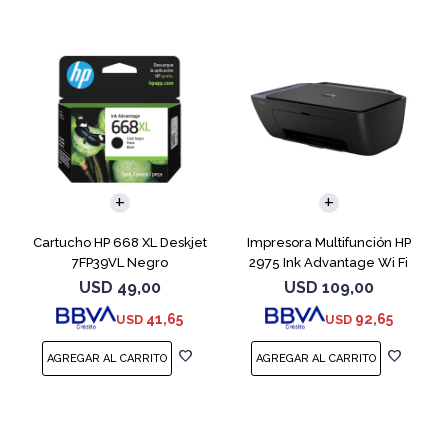
Cartucho HP 668 XL Deskjet
Impresora Multifunción HP
7FP39VL Negro
2975 Ink Advantage Wi Fi
USD
49,00
USD
109,00
41,65
92,65
USD
USD