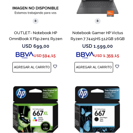
COMPARAR
COMPARAR
OUTLET- Notebook HP
Notebook Gamer HP Victus
OmniBook X Flip 2en1 Ryzen
Ryzen 7 7445HS 512GB 16GB
5 512GB 8GB
RTX 4050
USD
699,00
USD
1.599,00
594,15
1.359,15
USD
USD