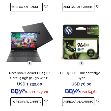
COMPARAR
Notebook Gamer HP 15,6''
HP - 964XL - Ink cartridge -
Core I5 8gb 512gb Win11
Cyan
Rtx3050
USD
1.232,00
USD
76,00
1.047,20
64,60
USD
USD