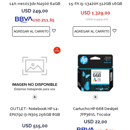
14A-ne1013dx N4500 64GB
15-FA i5-13420H 512GB 16GB
4GB 14" Grey
RTX 4050
USD
249,00
USD
1.329,00
USD
1.499,00
211,65
USD
COMPARAR
OUTLET- Notebook HP 14-
Cartucho HP 668 Deskjet
EP0792 i3-N305 256GB 8GB
7FP36VL Tricolor
14" Moonligh
USD
22,00
USD
515,00