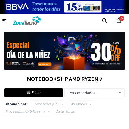
0

NOTEBOOKS HP AMD RYZEN 7
Recomendados
Filtrando por:
Notebooks y PC
Notebooks
Quitar filtros
Procesador:
AMD Ryzen 7