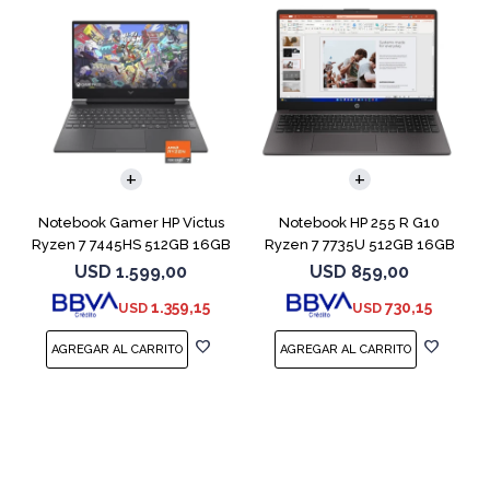
COMPARAR
COMPARAR
Notebook Gamer HP Victus
Notebook HP 255 R G10
Ryzen 7 7445HS 512GB 16GB
Ryzen 7 7735U 512GB 16GB
RTX 4050
15.6" Win 11
USD
1.599,00
USD
859,00
1.359,15
730,15
USD
USD