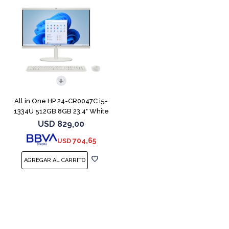
All in One HP 24-CR0047C i5-
1334U 512GB 8GB 23.4" White
USD
829,00
704,65
USD