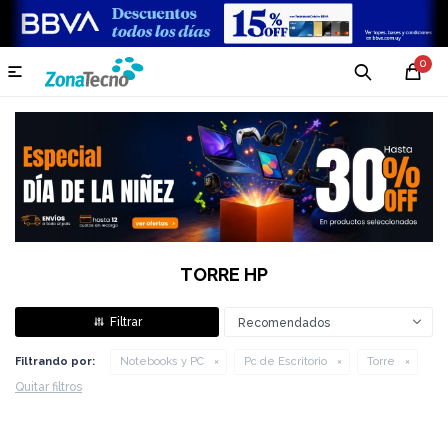
0

TORRE HP
Recomendados
Filtrando por:
Notebooks y PC
Pc de Escritorio
Torre
Quitar filtros