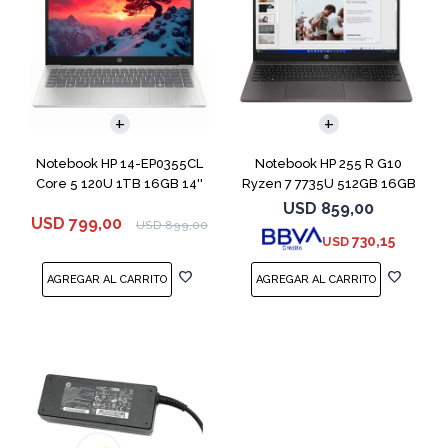
COMPARAR
COMPARAR
Notebook HP 14-EP0355CL
Notebook HP 255 R G10
Core 5 120U 1TB 16GB 14''
Ryzen 7 7735U 512GB 16GB
15.6" Win 11
USD
859,00
USD
799,00
USD
899,00
730,15
USD