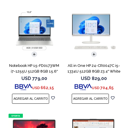
COMPARAR
Notebook HP 15-FD0173WM
All in One HP 24-CR0047C i5-
i7-1255U 512GB 8GB 15.6"
1334U 512GB 8GB 23.4" White
Win 11
USD
779,00
USD
829,00
662,15
704,65
USD
USD