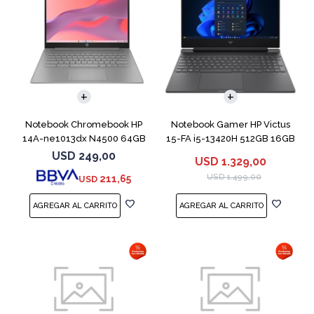
COMPARAR
COMPARAR
Notebook Chromebook HP
Notebook Gamer HP Victus
14A-ne1013dx N4500 64GB
15-FA i5-13420H 512GB 16GB
4GB 14" Grey
RTX 4050
USD
249,00
USD
1.329,00
USD
1.499,00
211,65
USD