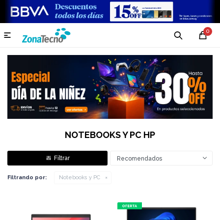
0

NOTEBOOKS Y PC HP
Recomendados
Filtrando por:
Notebooks y PC