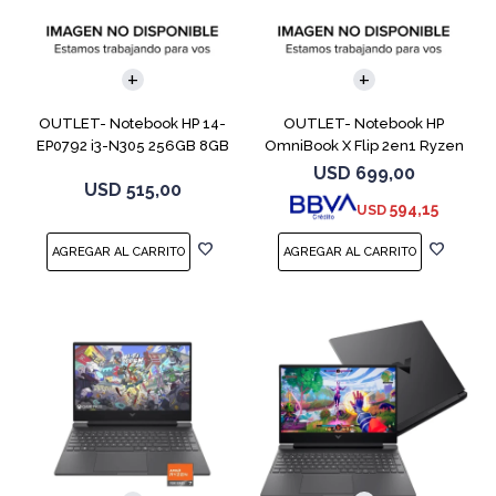
COMPARAR
COMPARAR
OUTLET- Notebook HP 14-
OUTLET- Notebook HP
EP0792 i3-N305 256GB 8GB
OmniBook X Flip 2en1 Ryzen
14" Moonligh
5 512GB 8GB
USD
699,00
USD
515,00
594,15
USD
COMPARAR
COMPARAR