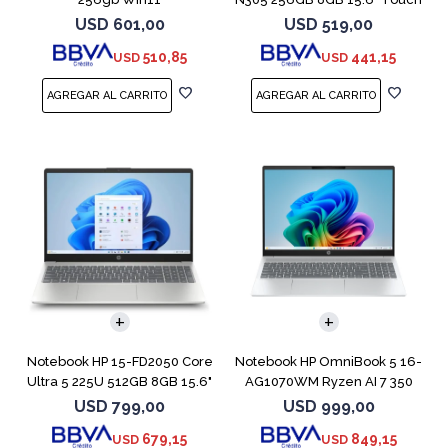
USD
601,00
USD
519,00
510,85
441,15
USD
USD
COMPARAR
COMPARAR
Notebook HP 15-FD2050 Core
Notebook HP OmniBook 5 16-
Ultra 5 225U 512GB 8GB 15.6"
AG1070WM Ryzen AI 7 350
512GB 16GB
USD
799,00
USD
999,00
679,15
849,15
USD
USD