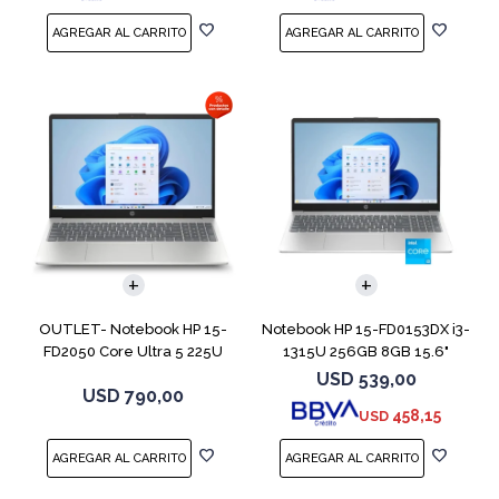
COMPARAR
COMPARAR
OUTLET- Notebook HP 15-
Notebook HP 15-FD0153DX i3-
FD2050 Core Ultra 5 225U
1315U 256GB 8GB 15.6"
512GB 8GB 15
Touch
USD
539,00
USD
790,00
458,15
USD