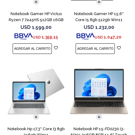
Notebook Gamer HP Victus
Notebook Gamer HP 15,6''
Ryzen 7 7445HS 512GB 16GB
Core I5 8gb 512gb Win11
RTX 4050
Rtx3050
USD
1.599,00
USD
1.232,00
1.359,15
1.047,20
USD
USD
COMPARAR
COMPARAR
Notebook Hp 17,3'' Core I3 8gb
Notebook HP 15-FD0230 i3-
256gb Win11
N305 256GB 8GB 15.6" Touch