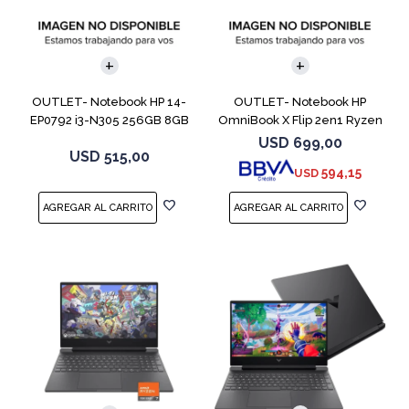
COMPARAR
COMPARAR
OUTLET- Notebook HP 14-
OUTLET- Notebook HP
EP0792 i3-N305 256GB 8GB
OmniBook X Flip 2en1 Ryzen
14" Moonligh
5 512GB 8GB
USD
699,00
USD
515,00
594,15
USD
COMPARAR
COMPARAR