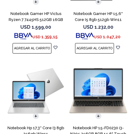
Notebook Gamer HP Victus
Notebook Gamer HP 15,6''
Ryzen 7 7445HS 512GB 16GB
Core I5 8gb 512gb Win11
RTX 4050
Rtx3050
USD
1.599,00
USD
1.232,00
1.359,15
1.047,20
USD
USD
COMPARAR
COMPARAR
Notebook Hp 17,3'' Core I3 8gb
Notebook HP 15-FD0230 i3-
256gb Win11
N305 256GB 8GB 15.6" Touch