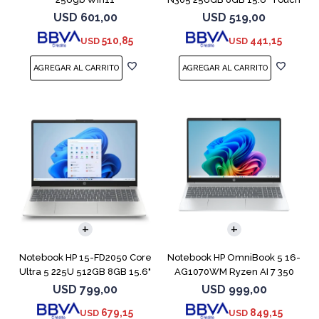
USD
601,00
USD
519,00
510,85
441,15
USD
USD
COMPARAR
COMPARAR
Notebook HP 15-FD2050 Core
Notebook HP OmniBook 5 16-
Ultra 5 225U 512GB 8GB 15.6"
AG1070WM Ryzen AI 7 350
512GB 16GB
USD
799,00
USD
999,00
679,15
849,15
USD
USD