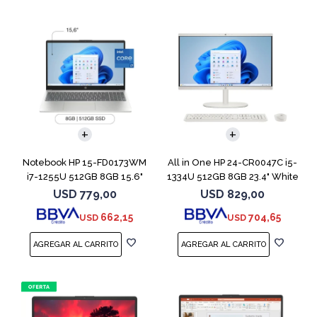
COMPARAR
Notebook HP 15-FD0173WM
All in One HP 24-CR0047C i5-
i7-1255U 512GB 8GB 15.6"
1334U 512GB 8GB 23.4" White
Win 11
USD
779,00
USD
829,00
662,15
704,65
USD
USD