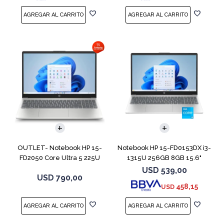
COMPARAR
COMPARAR
OUTLET- Notebook HP 15-
Notebook HP 15-FD0153DX i3-
FD2050 Core Ultra 5 225U
1315U 256GB 8GB 15.6"
512GB 8GB 15
Touch
USD
539,00
USD
790,00
458,15
USD