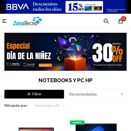
0

NOTEBOOKS Y PC HP
Recomendados
Filtrando por:
Notebooks y PC