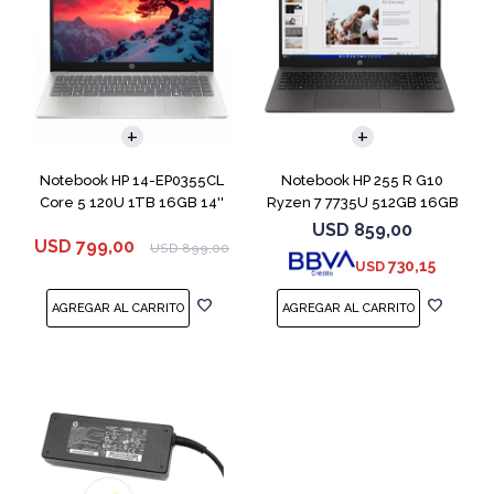
COMPARAR
COMPARAR
Notebook HP 14-EP0355CL
Notebook HP 255 R G10
Core 5 120U 1TB 16GB 14''
Ryzen 7 7735U 512GB 16GB
15.6" Win 11
USD
859,00
USD
799,00
USD
899,00
730,15
USD