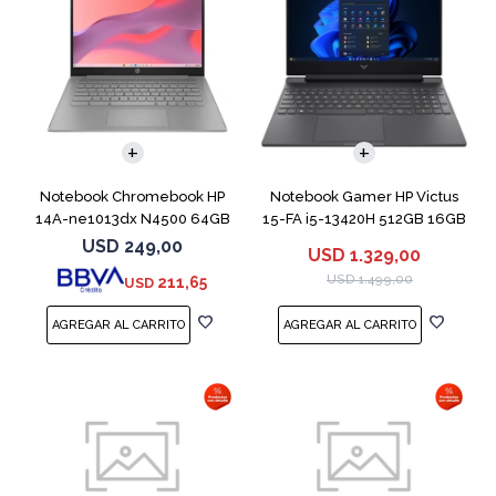
COMPARAR
COMPARAR
Notebook Chromebook HP
Notebook Gamer HP Victus
14A-ne1013dx N4500 64GB
15-FA i5-13420H 512GB 16GB
4GB 14" Grey
RTX 4050
USD
249,00
USD
1.329,00
USD
1.499,00
211,65
USD