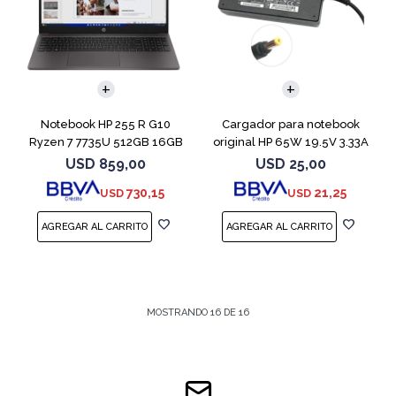
COMPARAR
Notebook HP 255 R G10
Cargador para notebook
Ryzen 7 7735U 512GB 16GB
original HP 65W 19.5V 3.33A
15.6" Win 11
USD
859,00
USD
25,00
730,15
21,25
USD
USD
MOSTRANDO
16
DE
16