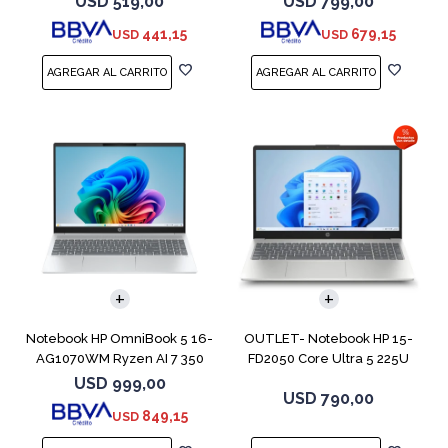
USD
519,00
USD
799,00
441,15
679,15
USD
USD
COMPARAR
COMPARAR
Notebook HP OmniBook 5 16-
OUTLET- Notebook HP 15-
AG1070WM Ryzen AI 7 350
FD2050 Core Ultra 5 225U
512GB 16GB
512GB 8GB 15
USD
999,00
USD
790,00
849,15
USD