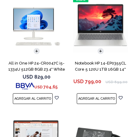
COMPARAR
All in One HP 24-CR0047C i5-
Notebook HP 14-EP0355CL
1334U 512GB 8GB 23.4" White
Core 5 120U 1TB 16GB 14''
USD
829,00
USD
799,00
USD
899,00
704,65
USD