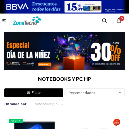
0

NOTEBOOKS Y PC HP
Recomendados
Filtrando por:
Notebooks y PC