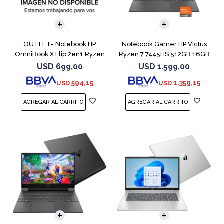
COMPARAR
COMPARAR
OUTLET- Notebook HP
Notebook Gamer HP Victus
OmniBook X Flip 2en1 Ryzen
Ryzen 7 7445HS 512GB 16GB
5 512GB 8GB
RTX 4050
USD
699,00
USD
1.599,00
594,15
1.359,15
USD
USD
COMPARAR
COMPARAR