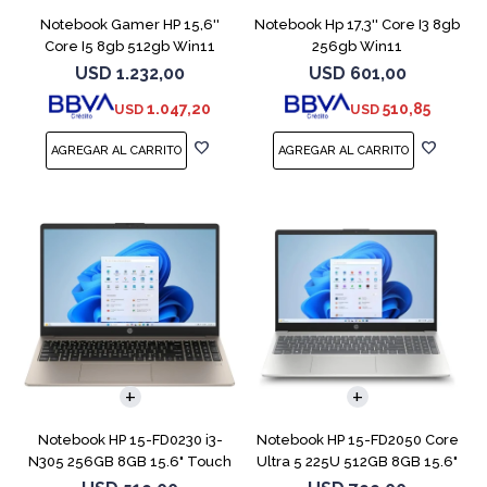
Notebook Gamer HP 15,6''
Notebook Hp 17,3'' Core I3 8gb
Core I5 8gb 512gb Win11
256gb Win11
Rtx3050
USD
1.232,00
USD
601,00
1.047,20
510,85
USD
USD
COMPARAR
COMPARAR
Notebook HP 15-FD0230 i3-
Notebook HP 15-FD2050 Core
N305 256GB 8GB 15.6" Touch
Ultra 5 225U 512GB 8GB 15.6"