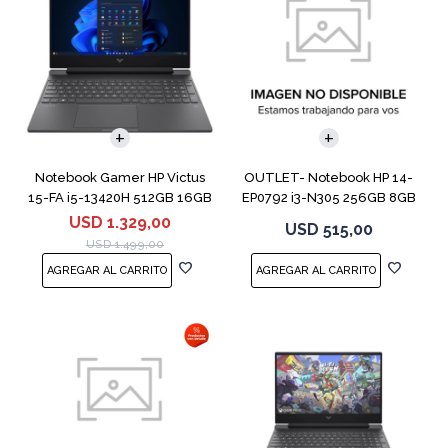
COMPARAR
COMPARAR
Notebook Gamer HP Victus
OUTLET- Notebook HP 14-
15-FA i5-13420H 512GB 16GB
EP0792 i3-N305 256GB 8GB
RTX 4050
14" Moonligh
USD
1.329,00
USD
515,00
USD
1.499,00