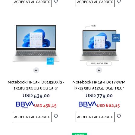
COMPARAR
COMPARAR
Notebook HP 15-FD0153DX i3-
Notebook HP 15-FD0173WM
1315U 256GB 8GB 15.6"
i7-1255U 512GB 8GB 15.6"
Touch
Win 11
USD
539,00
USD
779,00
458,15
662,15
USD
USD