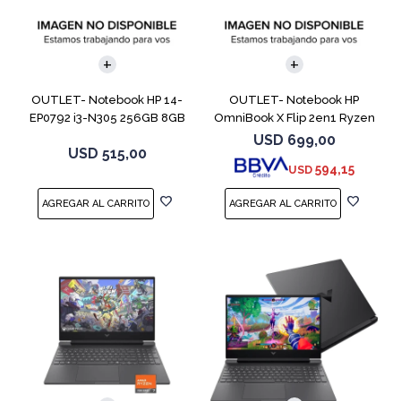
COMPARAR
COMPARAR
OUTLET- Notebook HP 14-
OUTLET- Notebook HP
EP0792 i3-N305 256GB 8GB
OmniBook X Flip 2en1 Ryzen
14" Moonligh
5 512GB 8GB
USD
699,00
USD
515,00
594,15
USD
COMPARAR
COMPARAR