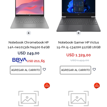
COMPARAR
COMPARAR
Notebook Chromebook HP
Notebook Gamer HP Victus
14A-ne1013dx N4500 64GB
15-FA i5-13420H 512GB 16GB
4GB 14" Grey
RTX 4050
USD
249,00
USD
1.329,00
USD
1.499,00
211,65
USD