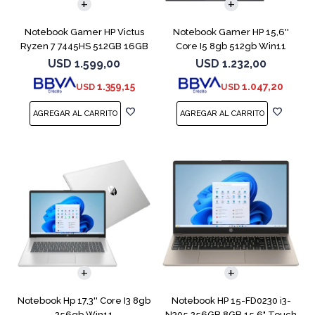
Notebook Gamer HP Victus
Notebook Gamer HP 15,6''
Ryzen 7 7445HS 512GB 16GB
Core I5 8gb 512gb Win11
RTX 4050
Rtx3050
USD
1.599,00
USD
1.232,00
1.359,15
1.047,20
USD
USD
COMPARAR
COMPARAR
Notebook Hp 17,3'' Core I3 8gb
Notebook HP 15-FD0230 i3-
256gb Win11
N305 256GB 8GB 15.6" Touch