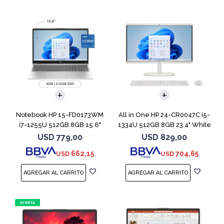
COMPARAR
Notebook HP 15-FD0173WM
All in One HP 24-CR0047C i5-
i7-1255U 512GB 8GB 15.6"
1334U 512GB 8GB 23.4" White
Win 11
USD
779,00
USD
829,00
662,15
704,65
USD
USD