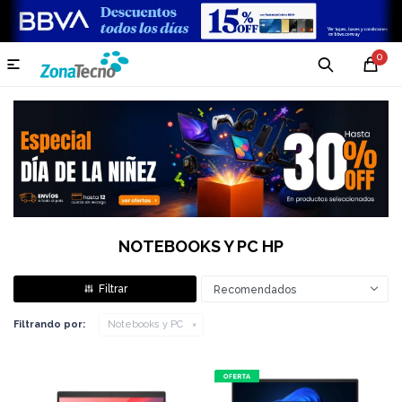
0

NOTEBOOKS Y PC HP
Recomendados
Filtrando por:
Notebooks y PC