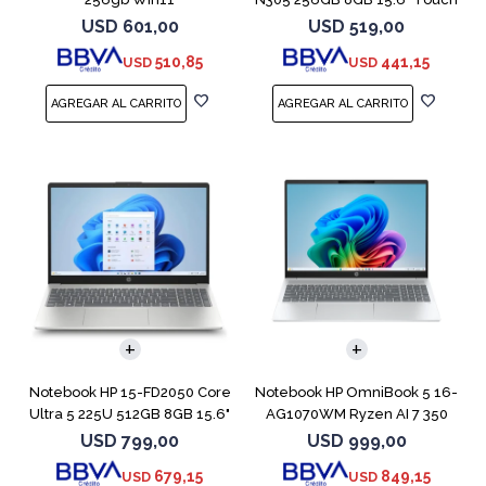
USD
601,00
USD
519,00
510,85
441,15
USD
USD
COMPARAR
COMPARAR
Notebook HP 15-FD2050 Core
Notebook HP OmniBook 5 16-
Ultra 5 225U 512GB 8GB 15.6"
AG1070WM Ryzen AI 7 350
512GB 16GB
USD
799,00
USD
999,00
679,15
849,15
USD
USD