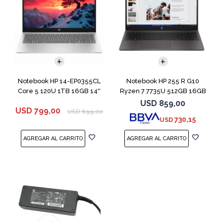
COMPARAR
COMPARAR
Notebook HP 14-EP0355CL
Notebook HP 255 R G10
Core 5 120U 1TB 16GB 14''
Ryzen 7 7735U 512GB 16GB
15.6" Win 11
USD
859,00
USD
799,00
USD
899,00
730,15
USD