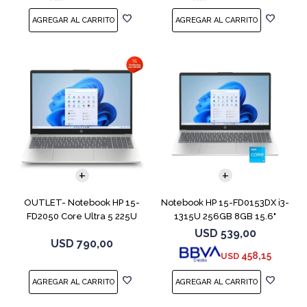
COMPARAR
COMPARAR
OUTLET- Notebook HP 15-
Notebook HP 15-FD0153DX i3-
FD2050 Core Ultra 5 225U
1315U 256GB 8GB 15.6"
512GB 8GB 15
Touch
USD
539,00
USD
790,00
458,15
USD