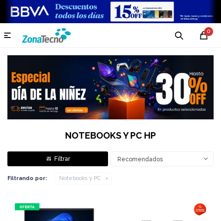
0

NOTEBOOKS Y PC HP
Recomendados
Filtrando por:
Notebooks y PC