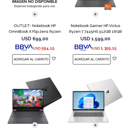
COMPARAR
COMPARAR
OUTLET- Notebook HP
Notebook Gamer HP Victus
OmniBook X Flip 2en1 Ryzen
Ryzen 7 7445HS 512GB 16GB
5 512GB 8GB
RTX 4050
USD
699,00
USD
1.599,00
594,15
1.359,15
USD
USD
COMPARAR
COMPARAR