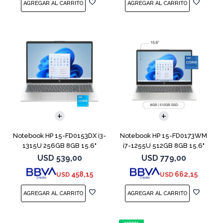
COMPARAR
COMPARAR
Notebook HP 15-FD0153DX i3-
Notebook HP 15-FD0173WM
1315U 256GB 8GB 15.6"
i7-1255U 512GB 8GB 15.6"
Touch
Win 11
USD
539,00
USD
779,00
458,15
662,15
USD
USD