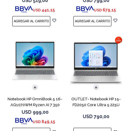
USD
519,00
USD
799,00
441,15
679,15
USD
USD
COMPARAR
COMPARAR
Notebook HP OmniBook 5 16-
OUTLET- Notebook HP 15-
AG1070WM Ryzen AI 7 350
FD2050 Core Ultra 5 225U
512GB 16GB
512GB 8GB 15
USD
999,00
USD
790,00
849,15
USD