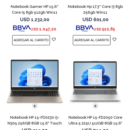
Notebook Gamer HP 15,6''
Notebook Hp 17,3'' Core I3 8gb
Core I5 8gb 512gb Win11
256gb Win11
Rtx3050
USD
1.232,00
USD
601,00
1.047,20
510,85
USD
USD
COMPARAR
COMPARAR
Notebook HP 15-FD0230 i3-
Notebook HP 15-FD2050 Core
N305 256GB 8GB 15.6" Touch
Ultra 5 225U 512GB 8GB 15.6"