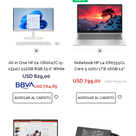
COMPARAR
All in One HP 24-CR0047C i5-
Notebook HP 14-EP0355CL
1334U 512GB 8GB 23.4" White
Core 5 120U 1TB 16GB 14''
USD
829,00
USD
799,00
USD
899,00
704,65
USD