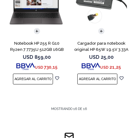
COMPARAR
Notebook HP 255 R G10
Cargador para notebook
Ryzen 7 7735U 512GB 16GB
original HP 65W 19.5V 3.33A
15.6" Win 11
USD
859,00
USD
25,00
730,15
21,25
USD
USD
MOSTRANDO
16
DE
16