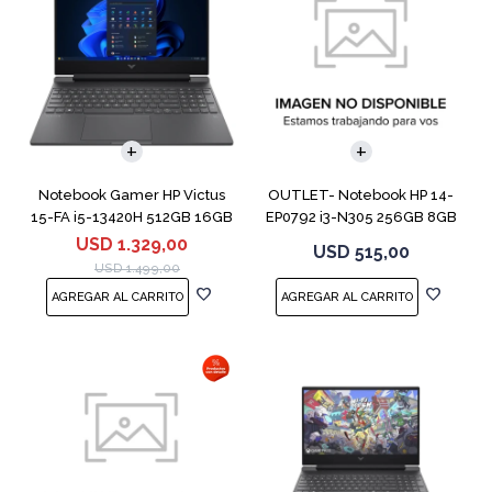
COMPARAR
COMPARAR
Notebook Gamer HP Victus
OUTLET- Notebook HP 14-
15-FA i5-13420H 512GB 16GB
EP0792 i3-N305 256GB 8GB
RTX 4050
14" Moonligh
USD
1.329,00
USD
515,00
USD
1.499,00