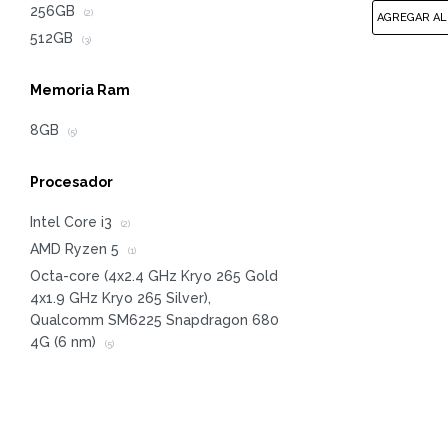
256GB
(2)
512GB
(3)
Memoria Ram
8GB
(5)
Procesador
Intel Core i3
(2)
AMD Ryzen 5
(1)
Octa-core (4x2.4 GHz Kryo 265 Gold
4x1.9 GHz Kryo 265 Silver),
Qualcomm SM6225 Snapdragon 680
4G (6 nm)
(5)