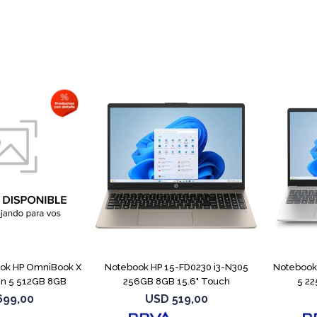
COMPARAR
COMPARAR
ok HP OmniBook X
Notebook HP 15-FD0230 i3-N305
Notebook 
en 5 512GB 8GB
256GB 8GB 15.6" Touch
5 22
699,00
USD
519,00