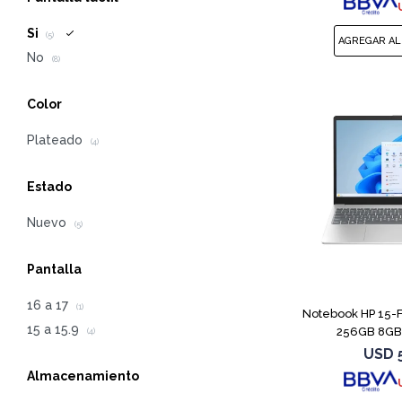
Si
(5)
No
(8)
Color
Plateado
(4)
Estado
Nuevo
(5)
Pantalla
16 a 17
(1)
Notebook HP 15-
15 a 15.9
256GB 8GB 
(4)
USD
Almacenamiento