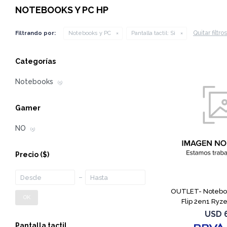
NOTEBOOKS Y PC HP
Quitar filtros
Filtrando por:
Notebooks y PC
Pantalla tactil:
Si
Categorías
Notebooks
(5)
Gamer
NO
(5)
Precio
($)
OUTLET- Notebo
OK
Flip 2en1 Ryz
USD
Pantalla tactil