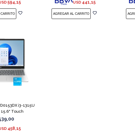
594,15
441,15
USD
USD
COMPARAR
FD0153DX i3-1315U
15.6" Touch
539,00
458,15
USD