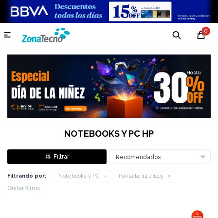
0

NOTEBOOKS Y PC HP
Recomendados
Filtrando por:
Notebooks y PC
Pantalla:
14 a 14.9
Quitar filtros