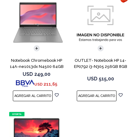
COMPARAR
COMPARAR
Notebook Chromebook HP
OUTLET- Notebook HP 14-
14A-ne1013dx N4500 64GB
EP0792 i3-N305 256GB 8GB
4GB 14" Grey
14" Moonligh
USD
249,00
USD
515,00
211,65
USD