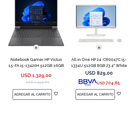
COMPARAR
Notebook Gamer HP Victus
All in One HP 24-CR0047C i5-
15-FA i5-13420H 512GB 16GB
1334U 512GB 8GB 23.4" White
RTX 4050
USD
829,00
USD
1.329,00
USD
1.499,00
704,65
USD