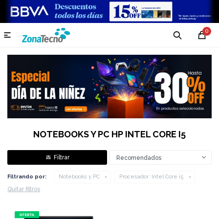
0

NOTEBOOKS Y PC HP INTEL CORE I5
Recomendados
Filtrando por:
Notebooks y PC
Procesador:
Intel Core i5
Quitar filtros