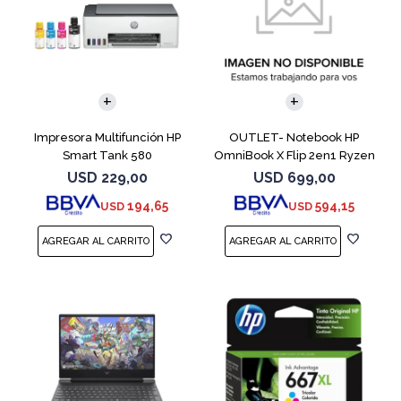
COMPARAR
Impresora Multifunción HP
OUTLET- Notebook HP
Smart Tank 580
OmniBook X Flip 2en1 Ryzen
5 512GB 8GB
USD
229,00
USD
699,00
194,65
594,15
USD
USD