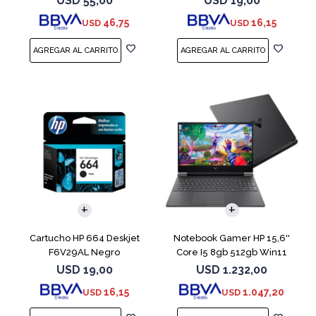
USD
55,00
USD
19,00
46,75
16,15
USD
USD
COMPARAR
Cartucho HP 664 Deskjet
Notebook Gamer HP 15,6''
F6V29AL Negro
Core I5 8gb 512gb Win11
Rtx3050
USD
19,00
USD
1.232,00
16,15
1.047,20
USD
USD