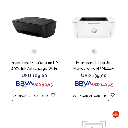
Impresora Multifunción HP
Impresora Láser Jet
2975 Ink Advantage Wi Fi
Monocromo HP M111W
USD
109,00
USD
139,00
92,65
118,15
USD
USD