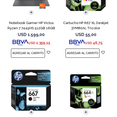
COMPARAR
Notebook Gamer HP Victus
Cartucho HP 667 XL Deskjet
Ryzen 7 7445HS 512GB 16GB
3YM80AL Tricolor
RTX 4050
USD
1.599,00
USD
55,00
1.359,15
46,75
USD
USD