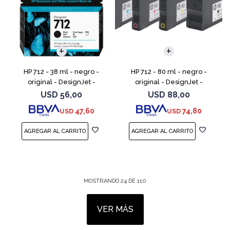
HP 712 - 38 ml - negro -
HP 712 - 80 ml - negro -
original - DesignJet -
original - DesignJet -
cartucho de tinta - para
cartucho de tinta - para
USD
56,00
USD
88,00
DesignJet Studio, T210, T230,
DesignJet Studio, T210, T230,
47,60
74,80
USD
USD
T250, T630, T650
T250, T630, T650
MOSTRANDO
24
DE
110
VER MÁS