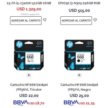
15-FA i5-13420H 512GB 16GB
EP0792 i3-N305 256GB 8GB
RTX 4050
14" Moonligh
USD
1.329,00
USD
515,00
USD
1.499,00
Cartucho HP 668 Deskjet
Cartucho HP 668 Deskjet
7FP36VL Tricolor
7FP37VL Negro
USD
22,00
USD
25,00
18,70
21,25
USD
USD