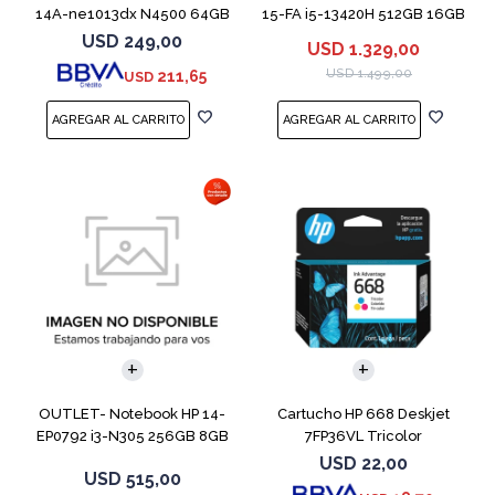
14A-ne1013dx N4500 64GB
15-FA i5-13420H 512GB 16GB
4GB 14" Grey
RTX 4050
USD
249,00
USD
1.329,00
USD
1.499,00
211,65
USD
COMPARAR
OUTLET- Notebook HP 14-
Cartucho HP 668 Deskjet
EP0792 i3-N305 256GB 8GB
7FP36VL Tricolor
14" Moonligh
USD
22,00
USD
515,00