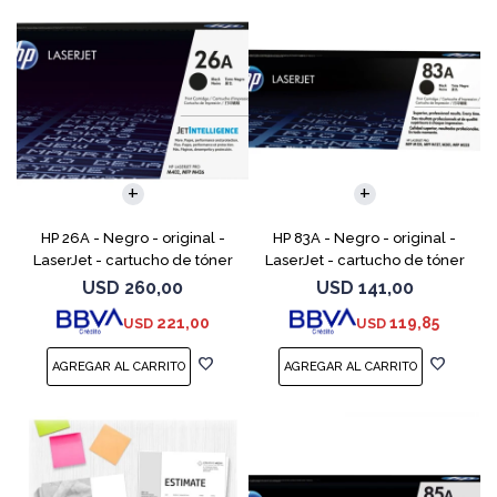
HP 26A - Negro - original -
HP 83A - Negro - original -
LaserJet - cartucho de tóner
LaserJet - cartucho de tóner
(CF226A) - para LaserJet Pro
(CF283A) - para LaserJet Pro
USD
260,00
USD
141,00
M402, MFP M426
M201, M202, MFP M125, MFP
221,00
119,85
USD
USD
M127, MFP M225