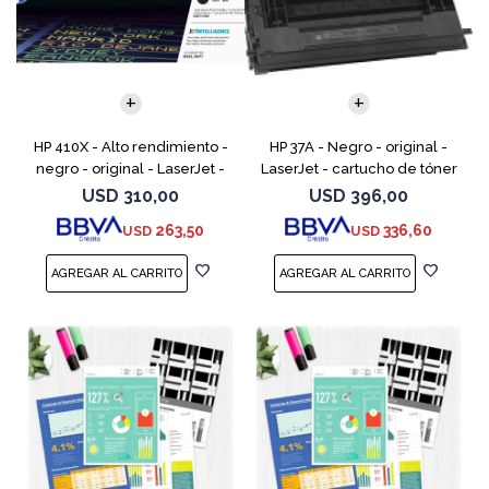
HP 410X - Alto rendimiento -
HP 37A - Negro - original -
negro - original - LaserJet -
LaserJet - cartucho de tóner
cartucho de tóner (CF410X) -
(CF237A) - para LaserJet
USD
310,00
USD
396,00
para Color LaserJet Pro M452,
Managed MFP E62555;
263,50
336,60
USD
USD
MFP M377,
LaserJet Managed Flow MFP