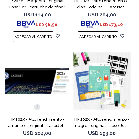
HP 204A - Magenta - original -
HP 202X - Alto rendimiento -
LaserJet - cartucho de tóner
cián - original - LaserJet -
(CF513A) - para Color LaserJet
cartucho de tóner (CF501X) -
USD
114,00
USD
204,00
Pro M154a, M154nw, MFP
para Color LaserJet Pro
96,90
173,40
USD
USD
M180n, MFP M18
M254dw, M254nw, M
HP 202X - Alto rendimiento -
HP 202X - Alto rendimiento -
amarillo - original - LaserJet -
negro - original - LaserJet -
cartucho de tóner (CF502X) -
cartucho de tóner (CF500X) -
USD
204,00
USD
193,00
para Color LaserJet Pro
para Color LaserJet Pro