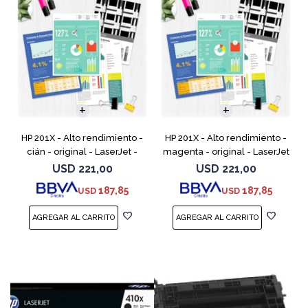
HP 201X - Alto rendimiento -
HP 201X - Alto rendimiento -
cián - original - LaserJet -
magenta - original - LaserJet
cartucho de tóner (CF401X) -
- cartucho de tóner (CF403X)
USD
221,00
USD
221,00
para Color LaserJet Pro
- para Color LaserJet Pro
187,85
187,85
USD
USD
M252dn, M252dw, M
M252dn, M252dw