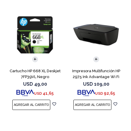
Cartucho HP 668 XL Deskjet
Impresora Multifunción HP
7FP39VL Negro
2975 Ink Advantage Wi Fi
USD
49,00
USD
109,00
41,65
92,65
USD
USD