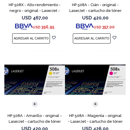
HP 508X - Alto rendimiento -
HP 508A - Cián - original -
negro - original - LaserJet -
LaserJet - cartucho de tóner
cartucho de tóner (CF360X) -
(CF361A) - para Color
USD
467,00
USD
420,00
para Color LaserJet
LaserJet Enterprise MFP M577;
396,95
357,00
USD
USD
Enterprise MFP M577;
LaserJet Enterprise
HP 508A - Amarillo - original -
HP 508A - Magenta - original
LaserJet - cartucho de tóner
- LaserJet - cartucho de tóner
(CF362A) - para Color
(CF363A) - para Color
USD
420,00
USD
426,00