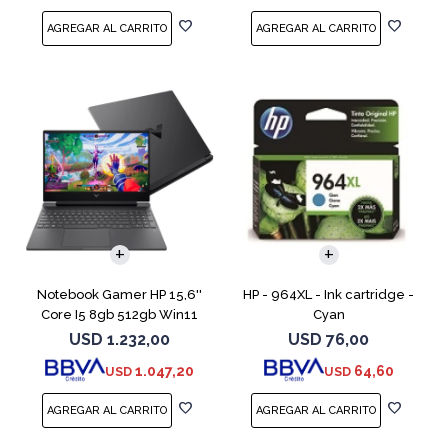
COMPARAR
Notebook Gamer HP 15,6''
HP - 964XL - Ink cartridge -
Core I5 8gb 512gb Win11
Cyan
Rtx3050
USD
1.232,00
USD
76,00
1.047,20
64,60
USD
USD