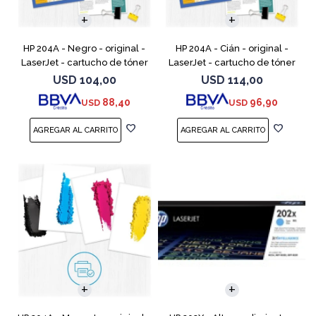
HP 204A - Negro - original -
HP 204A - Cián - original -
LaserJet - cartucho de tóner
LaserJet - cartucho de tóner
(CF510A) - para Color
(CF511A) - para Color LaserJet
USD
104,00
USD
114,00
LaserJet Pro M154a, M154nw,
Pro M154a, M154nw, MFP
88,40
96,90
USD
USD
MFP M180n, MFP M180n
M180n, MFP M180nw