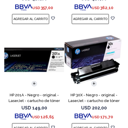
LaserJet Enterprise MFP M577;
LaserJet Enterprise MFP M577;
357,00
362,10
USD
USD
LaserJet Enterp
LaserJet Enterpr
HP 201A - Negro - original -
HP 30X - Negro - original -
LaserJet - cartucho de tóner
LaserJet - cartucho de tóner
(CF400A) - para Color
(CF230X) - para LaserJet Pro
USD
149,00
USD
202,00
LaserJet Pro M252dn,
M203d, M203dn, M203dw, MFP
126,65
171,70
USD
USD
M252dw, M252n, MFP M277c6,
M227fdn, MFP M2