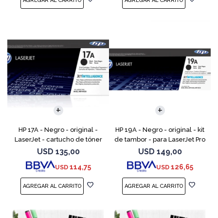
HP 17A - Negro - original -
HP 19A - Negro - original - kit
LaserJet - cartucho de tóner
de tambor - para LaserJet Pro
(CF217A) - para LaserJet Pro
M102, M104, MFP M130, MFP
USD
135,00
USD
149,00
M102a, M102w, MFP M130a,
M132
114,75
126,65
USD
USD
MFP M130fn, MFP M