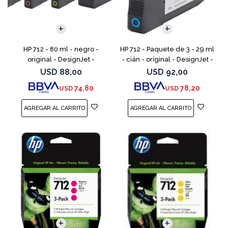
HP 712 - 80 ml - negro -
HP 712 - Paquete de 3 - 29 ml
original - DesignJet -
- cián - original - DesignJet -
cartucho de tinta - para
cartucho de tinta - para
USD
88,00
USD
92,00
DesignJet Studio, T210, T230,
DesignJet Studio, T210, T230,
74,80
78,20
USD
USD
T250, T630, T650
T250, T630,