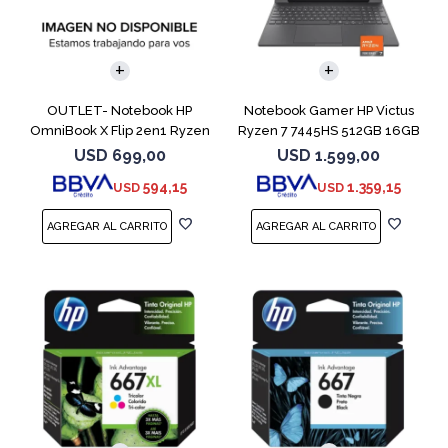
COMPARAR
COMPARAR
OUTLET- Notebook HP
Notebook Gamer HP Victus
OmniBook X Flip 2en1 Ryzen
Ryzen 7 7445HS 512GB 16GB
5 512GB 8GB
RTX 4050
USD
699,00
USD
1.599,00
594,15
1.359,15
USD
USD