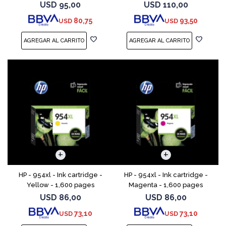
magenta, amarillo) - original
USD
95,00
USD
110,00
- cartucho de tinta - para
80,75
93,50
USD
USD
ENVY 55XX, 56XX, 76
HP - 954xl - Ink cartridge -
HP - 954xl - Ink cartridge -
Yellow - 1,600 pages
Magenta - 1,600 pages
USD
86,00
USD
86,00
73,10
73,10
USD
USD