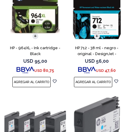
HP - 964XL - Ink cartridge -
HP 712 - 38 ml - negro -
Black
original - DesignJet -
cartucho de tinta - para
USD
95,00
USD
56,00
DesignJet Studio, T210, T230,
80,75
47,60
USD
USD
T250, T630, T650