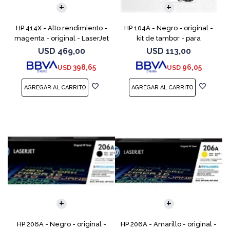
HP 414X - Alto rendimiento -
HP 104A - Negro - original -
magenta - original - LaserJet
kit de tambor - para
- cartucho de tóner (W2023X)
Neverstop Laser 1000a,
USD
469,00
USD
113,00
- para Color LaserJet
1000n, 1000w, MFP 1200a, MFP
398,65
96,05
USD
USD
Enterprise M455, M
1200n, MFP 1200nw, MFP 120
HP 206A - Negro - original -
HP 206A - Amarillo - original -