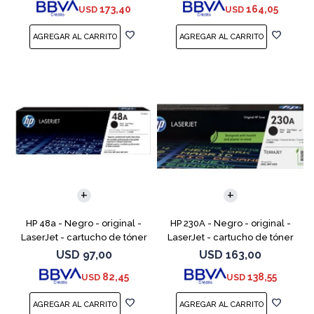
173,40
164,05
USD
USD
M254dw, M254n
M254dw, M254nw,
HP 48a - Negro - original -
HP 230A - Negro - original -
LaserJet - cartucho de tóner
LaserJet - cartucho de tóner
(CF248A) - para LaserJet Pro
(W2300A) - para Color
USD
97,00
USD
163,00
M15a, MFP M28a, MFP M28w,
LaserJet Pro 4201, 4203, MFP
82,45
138,55
USD
USD
MFP M31w
4301, MFP 4303