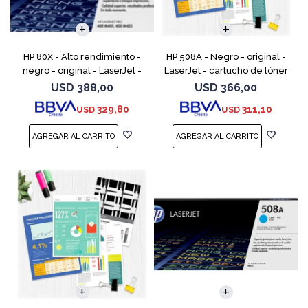
HP 80X - Alto rendimiento -
HP 508A - Negro - original -
negro - original - LaserJet -
LaserJet - cartucho de tóner
cartucho de tóner (CF280X) -
(CF360A) - para Color
USD
388,00
USD
366,00
para LaserJet Pro 400 M401,
LaserJet Enterprise MFP M577;
329,80
311,10
USD
USD
MFP M425
LaserJet Enterpris