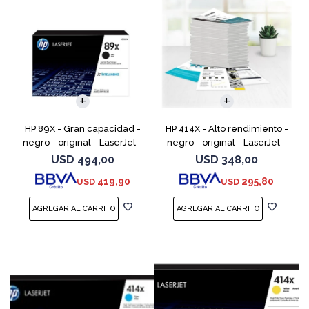
HP 89X - Gran capacidad -
HP 414X - Alto rendimiento -
negro - original - LaserJet -
negro - original - LaserJet -
cartucho de tóner (CF289X)
cartucho de tóner (W2020X) -
USD
494,00
USD
348,00
para Color LaserJet
419,90
295,80
USD
USD
Enterprise M455, MFP