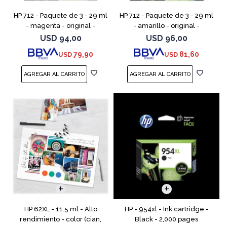
HP 712 - Paquete de 3 - 29 ml
HP 712 - Paquete de 3 - 29 ml
- magenta - original -
- amarillo - original -
DesignJet - cartucho de tinta
DesignJet - cartucho de tinta
USD
94,00
USD
96,00
- para DesignJet Studio, T210,
- para DesignJet Studio, T210,
79,90
81,60
USD
USD
T230, T250, T6
T230, T250, T
HP 62XL - 11.5 ml - Alto
HP - 954xl - Ink cartridge -
rendimiento - color (cian,
Black - 2,000 pages