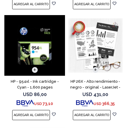
HP - 954xl - Ink cartridge -
HP 26X - Alto rendimiento -
Cyan - 1,600 pages
negro - original - LaserJet -
cartucho de tóner (CF226X) -
USD
86,00
USD
431,00
para LaserJet Pro M402, MFP
73,10
366,35
USD
USD
M426