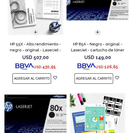
HP 55X - Alto rendimiento -
HP 85A - Negro - original -
negro - original - LaserJet -
LaserJet - cartucho de tóner
cartucho de tóner (CE255X) -
(CE285A) - para LaserJet Pro
USD
507,00
USD
149,00
para LaserJet Enterprise MFP
M1132 MFP, M1212nf MFP,
430,95
126,65
USD
USD
M525; LaserJ
M1217nfw MFP, P110