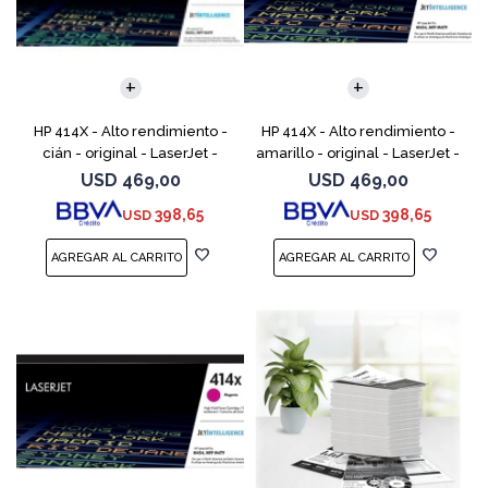
HP 414X - Alto rendimiento -
HP 414X - Alto rendimiento -
cián - original - LaserJet -
amarillo - original - LaserJet -
cartucho de tóner (W2021X) -
cartucho de tóner (W2022X) -
USD
469,00
USD
469,00
para Color LaserJet
para Color LaserJet
398,65
398,65
USD
USD
Enterprise M455, MFP
Enterprise M455,