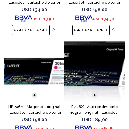
LaserJet - cartucho de tóner
LaserJet - cartucho de tóner
(W2110A) - para Color
(W2112A) - para Color
USD
134,00
USD
158,00
LaserJet Pro M255, M283, MFP
LaserJet Pro M255, M283, MFP
113,90
134,30
USD
USD
M282, MFP M283
M282, MFP M283
HP 206A - Magenta - original
HP 206X - Alto rendimiento -
- LaserJet - cartucho de tóner
negro - original - LaserJet -
(W2113A) - para Color
cartucho de tóner (W2110X) -
USD
158,00
USD
189,00
LaserJet Pro M255, M283, MFP
para Color LaserJet Pro M255,
134,30
160,65
USD
USD