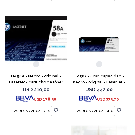
HP 58A - Negro - original -
HP 58X - Gran capacidad -
LaserJet - cartucho de tóner
negro - original - LaserJet -
(CF258A) - para LaserJet Pro
cartucho de tóner (CF258X) -
USD
210,00
USD
442,00
M404dn, M404dw, M404n,
para LaserJet Pro M404dn,
178,50
375,70
USD
USD
M428fdw, MFP M428dw
M404dw, M404n, M4