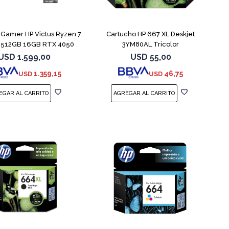
COMPARAR
Gamer HP Victus Ryzen 7
Cartucho HP 667 XL Deskjet
 512GB 16GB RTX 4050
3YM80AL Tricolor
USD
1.599,00
USD
55,00
1.359,15
46,75
USD
USD