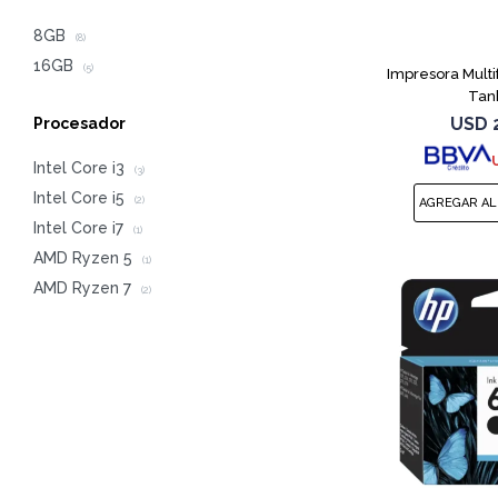
8GB
(8)
16GB
(5)
Impresora Multi
Tan
USD
Procesador
Intel Core i3
(3)
Intel Core i5
(2)
Intel Core i7
(1)
AMD Ryzen 5
(1)
AMD Ryzen 7
(2)