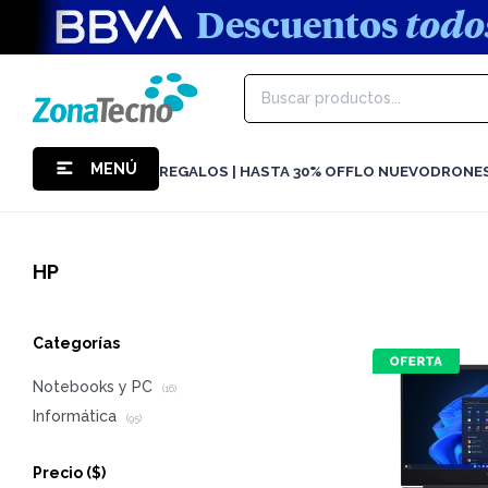
MENÚ
REGALOS | HASTA 30% OFF
LO NUEVO
DRONE
HP
Categorías
Notebooks y PC
(16)
Informática
(95)
Precio
($)