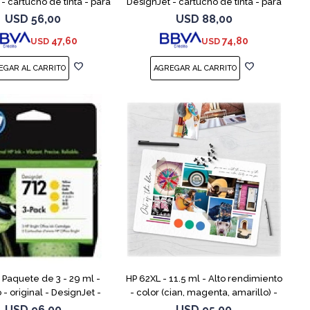
- cartucho de tinta - para
DesignJet - cartucho de tinta - para
 Studio, T210, T230, T250,
DesignJet Studio, T210, T230, T250,
USD
56,00
USD
88,00
T630, T650
T630, T650
47,60
74,80
USD
USD
- Paquete de 3 - 29 ml -
HP 62XL - 11.5 ml - Alto rendimiento
 - original - DesignJet -
- color (cian, magenta, amarillo) -
de tinta - para DesignJet
original - cartucho de tinta - para
USD
96,00
USD
95,00