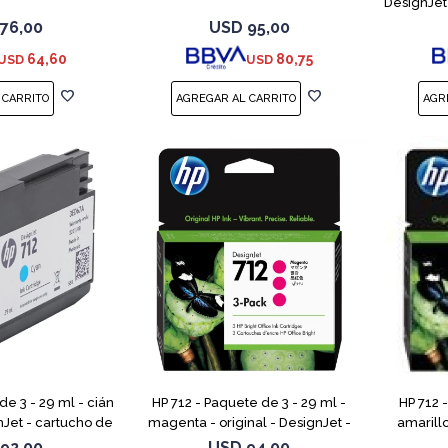
DesignJet 
DesignJet
76,00
USD
95,00
64,60
80,75
USD
USD
de 3 - 29 ml - cián
HP 712 - Paquete de 3 - 29 ml -
HP 712 
gnJet - cartucho de
magenta - original - DesignJet -
amarillo
gnJet Studio, T210,
cartucho de tinta - para DesignJet
cartucho 
92,00
USD
94,00