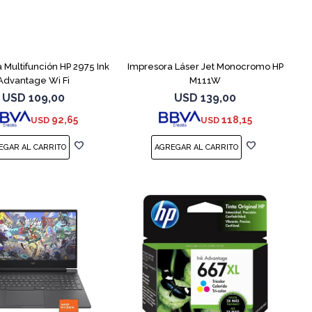
 Multifunción HP 2975 Ink
Impresora Láser Jet Monocromo HP
Advantage Wi Fi
M111W
USD
109,00
USD
139,00
92,65
118,15
USD
USD