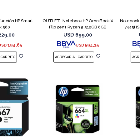
COMPARAR
función HP Smart
OUTLET- Notebook HP OmniBook X
Notebook 
k 580
Flip 2en1 Ryzen 5 512GB 8GB
7445HS
229,00
USD
699,00
194,65
594,15
USD
USD