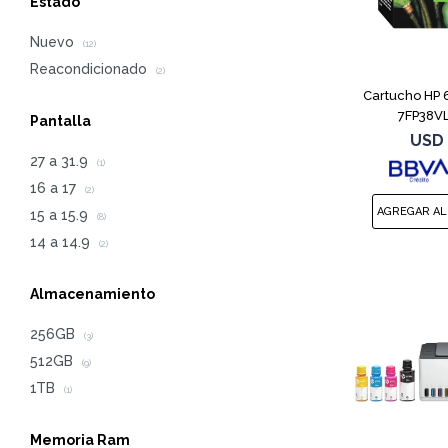
Estado
Nuevo
(12)
Reacondicionado
(2)
Cartucho HP 
7FP38VL
Pantalla
USD
27 a 31.9
(1)
16 a 17
(2)
15 a 15.9
(8)
14 a 14.9
(2)
Almacenamiento
256GB
(3)
512GB
(9)
1TB
(1)
Memoria Ram