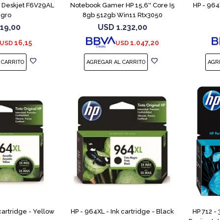
 Deskjet F6V29AL
Notebook Gamer HP 15,6'' Core I5
HP - 964
gro
8gb 512gb Win11 Rtx3050
19,00
USD
1.232,00
16,15
1.047,20
USD
USD
cartridge - Yellow
HP - 964XL - Ink cartridge - Black
HP 712 - 