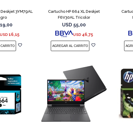
 Deskjet 3YM79AL
Cartucho HP 664 XL Deskjet
Cartu
gro
F6V30AL Tricolor
19,00
USD
55,00
16,15
46,75
USD
USD
COMPARAR