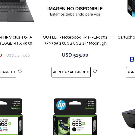
COMPARAR
COMPARAR
 HP Victus 15-FA
OUTLET- Notebook HP 14-EP0792
Cartucho
B 16GB RTX 4050
i3-N305 256GB 8GB 14" Moonligh
0
USD
515,00
USD
1.499,00