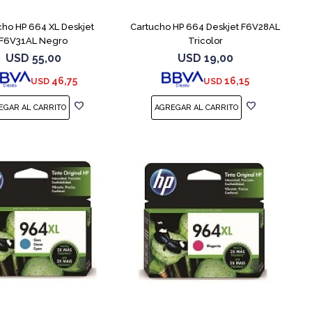
cho HP 664 XL Deskjet
Cartucho HP 664 Deskjet F6V28AL
F6V31AL Negro
Tricolor
USD
55,00
USD
19,00
46,75
16,15
USD
USD