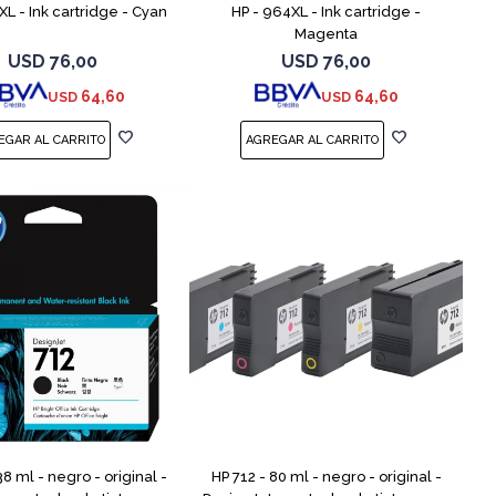
XL - Ink cartridge - Cyan
HP - 964XL - Ink cartridge -
Magenta
USD
76,00
USD
76,00
64,60
64,60
USD
USD
38 ml - negro - original -
HP 712 - 80 ml - negro - original -