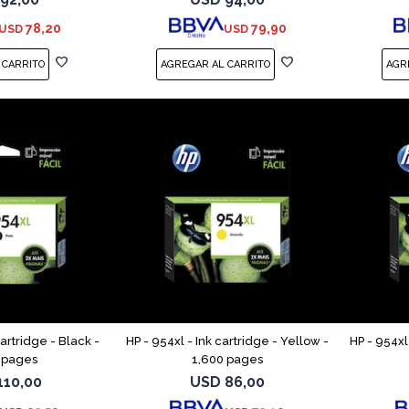
50, T630,
Studio, T210, T230, T250, T6
Studi
78,20
79,90
USD
USD
cartridge - Black -
HP - 954xl - Ink cartridge - Yellow -
HP - 954xl
 pages
1,600 pages
110,00
USD
86,00