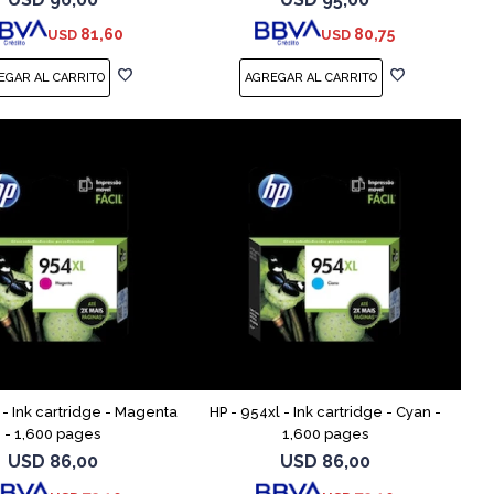
o, T210, T230, T250, T
ENVY 55XX, 56XX, 76
81,60
80,75
USD
USD
 - Ink cartridge - Magenta
HP - 954xl - Ink cartridge - Cyan -
- 1,600 pages
1,600 pages
USD
86,00
USD
86,00