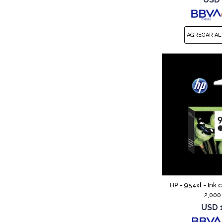
T230, T2
HP - 954xl - Ink 
2,000
USD