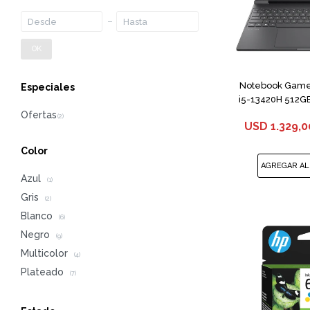
OK
Notebook Gamer
Especiales
i5-13420H 512G
USD
1.329,0
Color
Azul
(1)
Gris
(2)
Blanco
(6)
Negro
(9)
Multicolor
(4)
Plateado
(7)