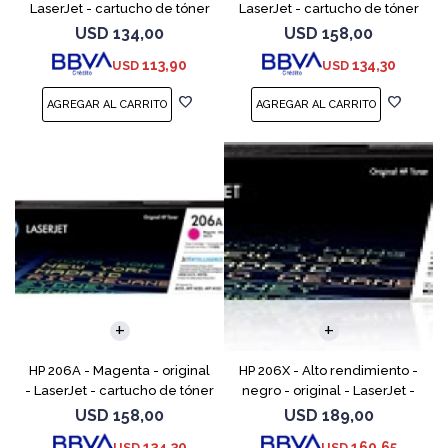
LaserJet - cartucho de tóner
LaserJet - cartucho de tóner
(W2110A) - para Color
(W2112A) - para Color
USD
134,00
USD
158,00
LaserJet Pro M255, M283, MFP
LaserJet Pro M255, M283, MFP
113,90
134,30
USD
USD
M282, MFP M283
M282, MFP M283
HP 206A - Magenta - original
HP 206X - Alto rendimiento -
- LaserJet - cartucho de tóner
negro - original - LaserJet -
(W2113A) - para Color
cartucho de tóner (W2110X) -
USD
158,00
USD
189,00
LaserJet Pro M255, M283, MFP
para Color LaserJet Pro M255,
134,30
160,65
USD
USD