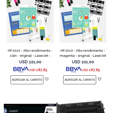
HP 201X - Alto rendimiento -
HP 201X - Alto rendimiento -
cián - original - LaserJet -
magenta - original - LaserJet
cartucho de tóner (CF401X) -
- cartucho de tóner (CF403X)
USD
221,00
USD
221,00
para Color LaserJet Pro
- para Color LaserJet Pro
187,85
187,85
USD
USD
M252dn, M252dw, M
M252dn, M252dw