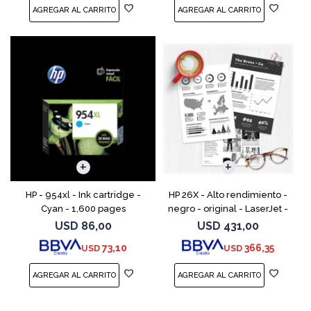
HP - 954xl - Ink cartridge -
HP 26X - Alto rendimiento -
Cyan - 1,600 pages
negro - original - LaserJet -
cartucho de tóner (CF226X) -
USD
86,00
USD
431,00
para LaserJet Pro M402, MFP
73,10
366,35
USD
USD
M426