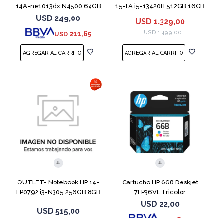
14A-ne1013dx N4500 64GB
15-FA i5-13420H 512GB 16GB
4GB 14" Grey
RTX 4050
USD
249,00
USD
1.329,00
USD
1.499,00
211,65
USD
COMPARAR
OUTLET- Notebook HP 14-
Cartucho HP 668 Deskjet
EP0792 i3-N305 256GB 8GB
7FP36VL Tricolor
14" Moonligh
USD
22,00
USD
515,00