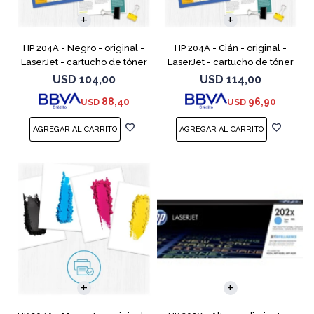
HP 204A - Negro - original -
HP 204A - Cián - original -
LaserJet - cartucho de tóner
LaserJet - cartucho de tóner
(CF510A) - para Color
(CF511A) - para Color LaserJet
USD
104,00
USD
114,00
LaserJet Pro M154a, M154nw,
Pro M154a, M154nw, MFP
88,40
96,90
USD
USD
MFP M180n, MFP M180n
M180n, MFP M180nw