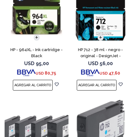
HP - 964XL - Ink cartridge -
HP 712 - 38 ml - negro -
Black
original - DesignJet -
cartucho de tinta - para
USD
95,00
USD
56,00
DesignJet Studio, T210, T230,
80,75
47,60
USD
USD
T250, T630, T650