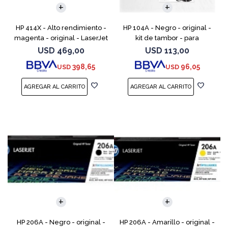
HP 414X - Alto rendimiento -
HP 104A - Negro - original -
magenta - original - LaserJet
kit de tambor - para
- cartucho de tóner (W2023X)
Neverstop Laser 1000a,
USD
469,00
USD
113,00
- para Color LaserJet
1000n, 1000w, MFP 1200a, MFP
398,65
96,05
USD
USD
Enterprise M455, M
1200n, MFP 1200nw, MFP 120
HP 206A - Negro - original -
HP 206A - Amarillo - original -