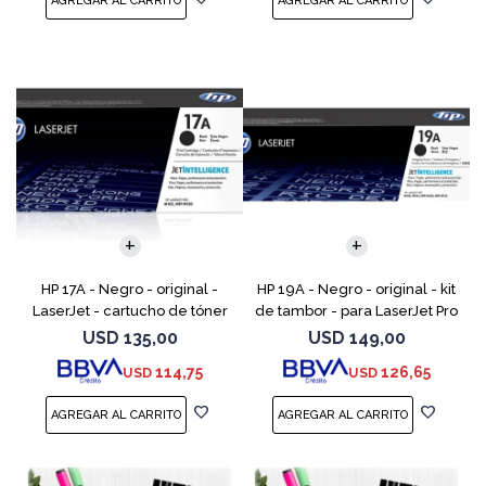
HP 17A - Negro - original -
HP 19A - Negro - original - kit
LaserJet - cartucho de tóner
de tambor - para LaserJet Pro
(CF217A) - para LaserJet Pro
M102, M104, MFP M130, MFP
USD
135,00
USD
149,00
M102a, M102w, MFP M130a,
M132
114,75
126,65
USD
USD
MFP M130fn, MFP M