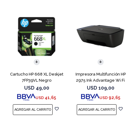
Cartucho HP 668 XL Deskjet
Impresora Multifunción HP
7FP39VL Negro
2975 Ink Advantage Wi Fi
USD
49,00
USD
109,00
41,65
92,65
USD
USD