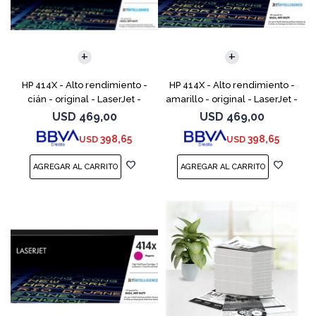
HP 414X - Alto rendimiento -
HP 414X - Alto rendimiento -
cián - original - LaserJet -
amarillo - original - LaserJet -
cartucho de tóner (W2021X) -
cartucho de tóner (W2022X) -
USD
469,00
USD
469,00
para Color LaserJet
para Color LaserJet
398,65
398,65
USD
USD
Enterprise M455, MFP
Enterprise M455,