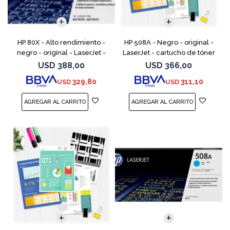
HP 80X - Alto rendimiento -
HP 508A - Negro - original -
negro - original - LaserJet -
LaserJet - cartucho de tóner
cartucho de tóner (CF280X) -
(CF360A) - para Color
USD
388,00
USD
366,00
para LaserJet Pro 400 M401,
LaserJet Enterprise MFP M577;
329,80
311,10
USD
USD
MFP M425
LaserJet Enterpris