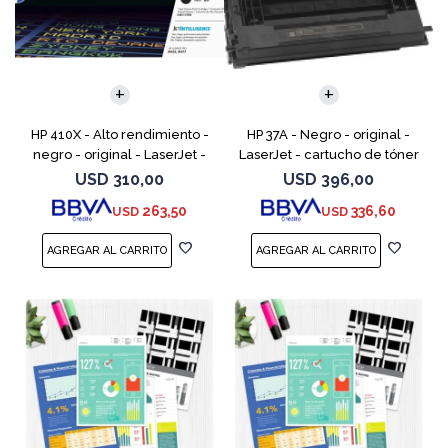
HP 410X - Alto rendimiento -
HP 37A - Negro - original -
negro - original - LaserJet -
LaserJet - cartucho de tóner
cartucho de tóner (CF410X) -
(CF237A) - para LaserJet
USD
310,00
USD
396,00
para Color LaserJet Pro M452,
Managed MFP E62555;
263,50
336,60
USD
USD
MFP M377,
LaserJet Managed Flow MFP