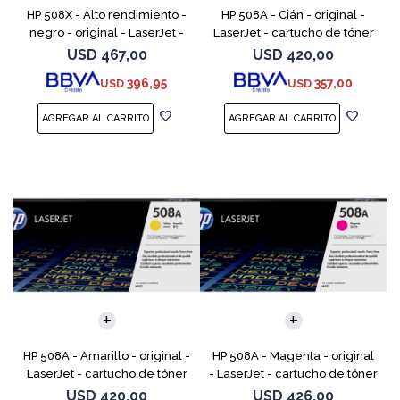
HP 508X - Alto rendimiento -
HP 508A - Cián - original -
negro - original - LaserJet -
LaserJet - cartucho de tóner
cartucho de tóner (CF360X) -
(CF361A) - para Color
USD
467,00
USD
420,00
para Color LaserJet
LaserJet Enterprise MFP M577;
396,95
357,00
USD
USD
Enterprise MFP M577;
LaserJet Enterprise
HP 508A - Amarillo - original -
HP 508A - Magenta - original
LaserJet - cartucho de tóner
- LaserJet - cartucho de tóner
(CF362A) - para Color
(CF363A) - para Color
USD
420,00
USD
426,00