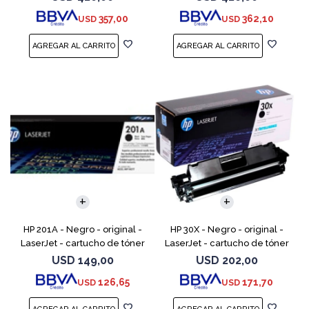
LaserJet Enterprise MFP M577;
LaserJet Enterprise MFP M577;
357,00
362,10
USD
USD
LaserJet Enterp
LaserJet Enterpr
HP 201A - Negro - original -
HP 30X - Negro - original -
LaserJet - cartucho de tóner
LaserJet - cartucho de tóner
(CF400A) - para Color
(CF230X) - para LaserJet Pro
USD
149,00
USD
202,00
LaserJet Pro M252dn,
M203d, M203dn, M203dw, MFP
126,65
171,70
USD
USD
M252dw, M252n, MFP M277c6,
M227fdn, MFP M2