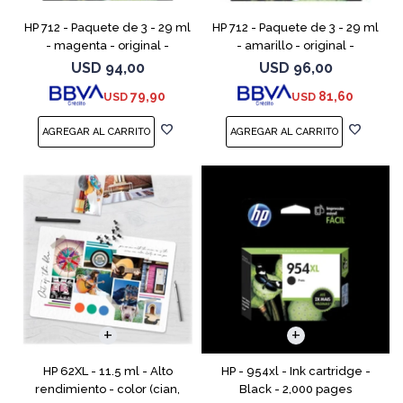
HP 712 - Paquete de 3 - 29 ml
HP 712 - Paquete de 3 - 29 ml
- magenta - original -
- amarillo - original -
DesignJet - cartucho de tinta
DesignJet - cartucho de tinta
USD
94,00
USD
96,00
- para DesignJet Studio, T210,
- para DesignJet Studio, T210,
79,90
81,60
USD
USD
T230, T250, T6
T230, T250, T
HP 62XL - 11.5 ml - Alto
HP - 954xl - Ink cartridge -
rendimiento - color (cian,
Black - 2,000 pages