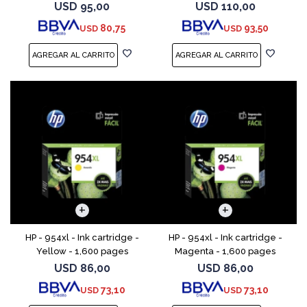
magenta, amarillo) - original
USD
95,00
USD
110,00
- cartucho de tinta - para
80,75
93,50
USD
USD
ENVY 55XX, 56XX, 76
HP - 954xl - Ink cartridge -
HP - 954xl - Ink cartridge -
Yellow - 1,600 pages
Magenta - 1,600 pages
USD
86,00
USD
86,00
73,10
73,10
USD
USD