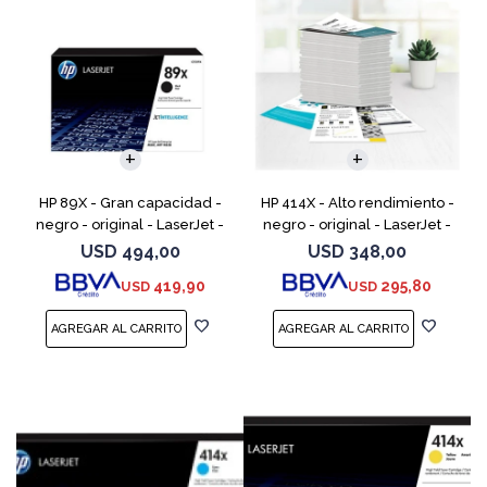
HP 89X - Gran capacidad -
HP 414X - Alto rendimiento -
negro - original - LaserJet -
negro - original - LaserJet -
cartucho de tóner (CF289X)
cartucho de tóner (W2020X) -
USD
494,00
USD
348,00
para Color LaserJet
419,90
295,80
USD
USD
Enterprise M455, MFP