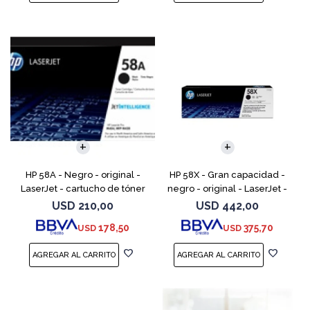
HP 58A - Negro - original -
HP 58X - Gran capacidad -
LaserJet - cartucho de tóner
negro - original - LaserJet -
(CF258A) - para LaserJet Pro
cartucho de tóner (CF258X) -
USD
210,00
USD
442,00
M404dn, M404dw, M404n,
para LaserJet Pro M404dn,
178,50
375,70
USD
USD
M428fdw, MFP M428dw
M404dw, M404n, M4