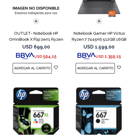
COMPARAR
COMPARAR
OUTLET- Notebook HP
Notebook Gamer HP Victus
OmniBook X Flip 2en1 Ryzen
Ryzen 7 7445HS 512GB 16GB
5 512GB 8GB
RTX 4050
USD
699,00
USD
1.599,00
594,15
1.359,15
USD
USD