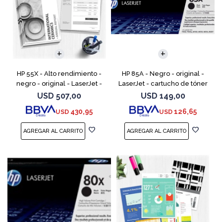
HP 55X - Alto rendimiento -
HP 85A - Negro - original -
negro - original - LaserJet -
LaserJet - cartucho de tóner
cartucho de tóner (CE255X) -
(CE285A) - para LaserJet Pro
USD
507,00
USD
149,00
para LaserJet Enterprise MFP
M1132 MFP, M1212nf MFP,
430,95
126,65
USD
USD
M525; LaserJ
M1217nfw MFP, P110