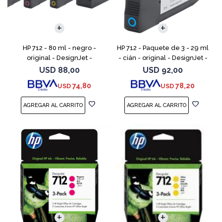
HP 712 - 80 ml - negro -
HP 712 - Paquete de 3 - 29 ml
original - DesignJet -
- cián - original - DesignJet -
cartucho de tinta - para
cartucho de tinta - para
USD
88,00
USD
92,00
DesignJet Studio, T210, T230,
DesignJet Studio, T210, T230,
74,80
78,20
USD
USD
T250, T630, T650
T250, T630,