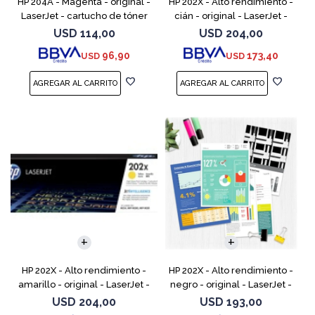
HP 204A - Magenta - original -
HP 202X - Alto rendimiento -
LaserJet - cartucho de tóner
cián - original - LaserJet -
(CF513A) - para Color LaserJet
cartucho de tóner (CF501X) -
USD
114,00
USD
204,00
Pro M154a, M154nw, MFP
para Color LaserJet Pro
96,90
173,40
USD
USD
M180n, MFP M18
M254dw, M254nw, M
HP 202X - Alto rendimiento -
HP 202X - Alto rendimiento -
amarillo - original - LaserJet -
negro - original - LaserJet -
cartucho de tóner (CF502X) -
cartucho de tóner (CF500X) -
USD
204,00
USD
193,00
para Color LaserJet Pro
para Color LaserJet Pro