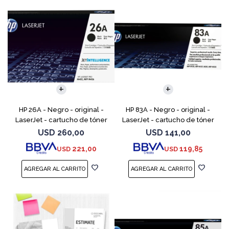
HP 26A - Negro - original -
HP 83A - Negro - original -
LaserJet - cartucho de tóner
LaserJet - cartucho de tóner
(CF226A) - para LaserJet Pro
(CF283A) - para LaserJet Pro
USD
260,00
USD
141,00
M402, MFP M426
M201, M202, MFP M125, MFP
221,00
119,85
USD
USD
M127, MFP M225