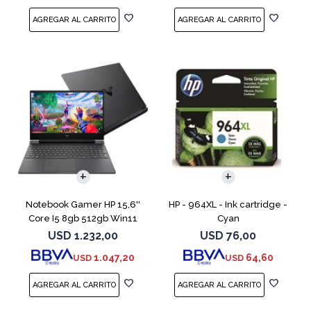
COMPARAR
Notebook Gamer HP 15,6''
HP - 964XL - Ink cartridge -
Core I5 8gb 512gb Win11
Cyan
Rtx3050
USD
1.232,00
USD
76,00
1.047,20
64,60
USD
USD