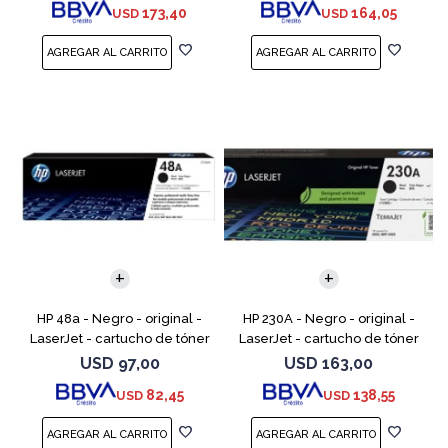
173,40
164,05
USD
USD
M254dw, M254n
M254dw, M254nw,
HP 48a - Negro - original -
HP 230A - Negro - original -
LaserJet - cartucho de tóner
LaserJet - cartucho de tóner
(CF248A) - para LaserJet Pro
(W2300A) - para Color
USD
97,00
USD
163,00
M15a, MFP M28a, MFP M28w,
LaserJet Pro 4201, 4203, MFP
82,45
138,55
USD
USD
MFP M31w
4301, MFP 4303