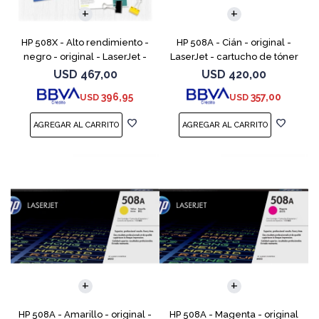
HP 508X - Alto rendimiento -
HP 508A - Cián - original -
negro - original - LaserJet -
LaserJet - cartucho de tóner
cartucho de tóner (CF360X) -
(CF361A) - para Color
USD
467,00
USD
420,00
para Color LaserJet
LaserJet Enterprise MFP M577;
396,95
357,00
USD
USD
Enterprise MFP M577;
LaserJet Enterprise
HP 508A - Amarillo - original -
HP 508A - Magenta - original