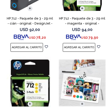
HP 712 - Paquete de 3 - 29 ml
HP 712 - Paquete de 3 - 29 ml
- cián - original - DesignJet -
- magenta - original -
cartucho de tinta - para
DesignJet - cartucho de tinta
USD
92,00
USD
94,00
DesignJet Studio, T210, T230,
- para DesignJet Studio, T210,
78,20
79,90
USD
USD
T250, T630,
T230, T250, T6