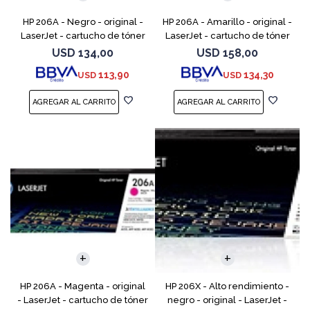
HP 206A - Negro - original -
HP 206A - Amarillo - original -
LaserJet - cartucho de tóner
LaserJet - cartucho de tóner
(W2110A) - para Color
(W2112A) - para Color
USD
134,00
USD
158,00
LaserJet Pro M255, M283, MFP
LaserJet Pro M255, M283, MFP
113,90
134,30
USD
USD
M282, MFP M283
M282, MFP M283
HP 206A - Magenta - original
HP 206X - Alto rendimiento -
- LaserJet - cartucho de tóner
negro - original - LaserJet -