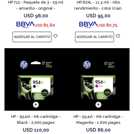
HP 712 - Paquete de 3 - 29 ml
HP 62XL - 11.5 ml - Alto
- amarillo - original -
rendimiento - color (cian,
DesignJet - cartucho de tinta
magenta, amarillo) - original
USD
96,00
USD
95,00
- para DesignJet Studio, T210,
- cartucho de tinta - para
81,60
80,75
USD
USD
T230, T250, T
ENVY 55XX, 56XX, 76
HP - 954xl - Ink cartridge -
HP - 954xl - Ink cartridge -
Black - 2,000 pages
Magenta - 1,600 pages
USD
110,00
USD
86,00