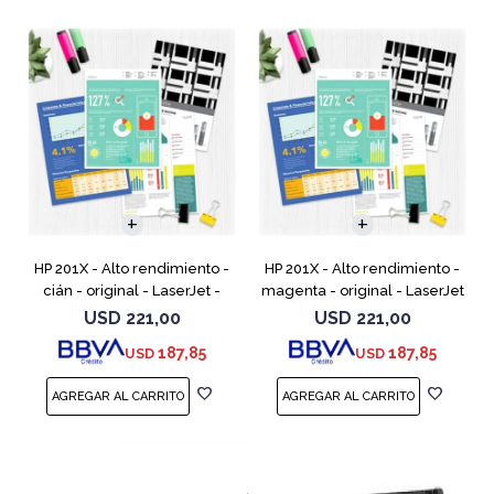
HP 201X - Alto rendimiento -
HP 201X - Alto rendimiento -
cián - original - LaserJet -
magenta - original - LaserJet
cartucho de tóner (CF401X) -
- cartucho de tóner (CF403X)
USD
221,00
USD
221,00
para Color LaserJet Pro
- para Color LaserJet Pro
187,85
187,85
USD
USD
M252dn, M252dw, M
M252dn, M252dw