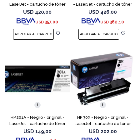
LaserJet - cartucho de tóner
- LaserJet - cartucho de tóner
(CF362A) - para Color
(CF363A) - para Color
USD
420,00
USD
426,00
LaserJet Enterprise MFP M577;
LaserJet Enterprise MFP M577;
357,00
362,10
USD
USD
LaserJet Enterp
LaserJet Enterpr
HP 201A - Negro - original -
HP 30X - Negro - original -
LaserJet - cartucho de tóner
LaserJet - cartucho de tóner
(CF400A) - para Color
(CF230X) - para LaserJet Pro
USD
149,00
USD
202,00
LaserJet Pro M252dn,
M203d, M203dn, M203dw, MFP