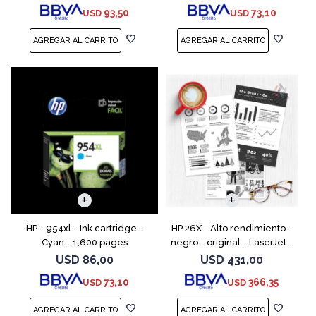
93,50
73,10
USD
USD
HP - 954xl - Ink cartridge -
HP 26X - Alto rendimiento -
Cyan - 1,600 pages
negro - original - LaserJet -
cartucho de tóner (CF226X) -
USD
86,00
USD
431,00
para LaserJet Pro M402, MFP
73,10
366,35
USD
USD
M426