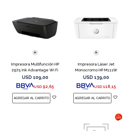
Impresora Multifunción HP
Impresora Láser Jet
2975 Ink Advantage Wi Fi
Monocromo HP M111W
USD
109,00
USD
139,00
92,65
118,15
USD
USD