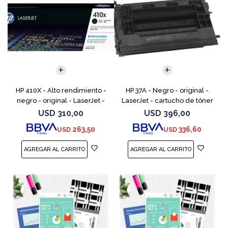
HP 410X - Alto rendimiento -
HP 37A - Negro - original -
negro - original - LaserJet -
LaserJet - cartucho de tóner
cartucho de tóner (CF410X) -
(CF237A) - para LaserJet
USD
310,00
USD
396,00
para Color LaserJet Pro M452,
Managed MFP E62555;
263,50
336,60
USD
USD
MFP M377,
LaserJet Managed Flow MFP