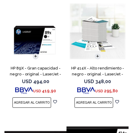
HP 89X - Gran capacidad -
HP 414X - Alto rendimiento -
negro - original - LaserJet -
negro - original - LaserJet -
cartucho de tóner (CF289X)
cartucho de tóner (W2020X) -
USD
494,00
USD
348,00
para Color LaserJet
419,90
295,80
USD
USD
Enterprise M455, MFP