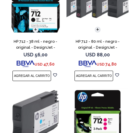
HP 712 - 38 ml - negro -
HP 712 - 80 ml - negro -
original - DesignJet -
original - DesignJet -
cartucho de tinta - para
cartucho de tinta - para
USD
56,00
USD
88,00
DesignJet Studio, T210, T230,
DesignJet Studio, T210, T230,
47,60
74,80
USD
USD
T250, T630, T650
T250, T630, T650