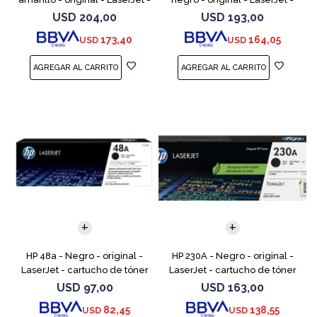
cartucho de tóner (CF502X) -
cartucho de tóner (CF500X) -
USD
204,00
USD
193,00
para Color LaserJet Pro
para Color LaserJet Pro
173,40
164,05
USD
USD
M254dw, M254n
M254dw, M254nw,
HP 48a - Negro - original -
HP 230A - Negro - original -
LaserJet - cartucho de tóner
LaserJet - cartucho de tóner
(CF248A) - para LaserJet Pro
(W2300A) - para Color
USD
97,00
USD
163,00
M15a, MFP M28a, MFP M28w,
LaserJet Pro 4201, 4203, MFP
82,45
138,55
USD
USD
MFP M31w
4301, MFP 4303