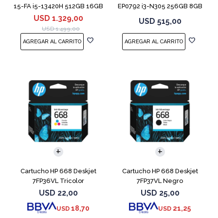
15-FA i5-13420H 512GB 16GB
EP0792 i3-N305 256GB 8GB
RTX 4050
14" Moonligh
USD
1.329,00
USD
515,00
USD
1.499,00
Cartucho HP 668 Deskjet
Cartucho HP 668 Deskjet
7FP36VL Tricolor
7FP37VL Negro
USD
22,00
USD
25,00
18,70
21,25
USD
USD