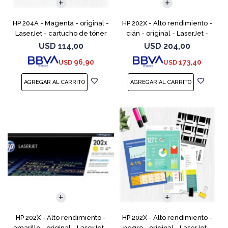
HP 204A - Magenta - original -
HP 202X - Alto rendimiento -
LaserJet - cartucho de tóner
cián - original - LaserJet -
(CF513A) - para Color LaserJet
cartucho de tóner (CF501X) -
USD
114,00
USD
204,00
Pro M154a, M154nw, MFP
para Color LaserJet Pro
96,90
173,40
USD
USD
M180n, MFP M18
M254dw, M254nw, M
HP 202X - Alto rendimiento -
HP 202X - Alto rendimiento -
amarillo - original - LaserJet -
negro - original - LaserJet -