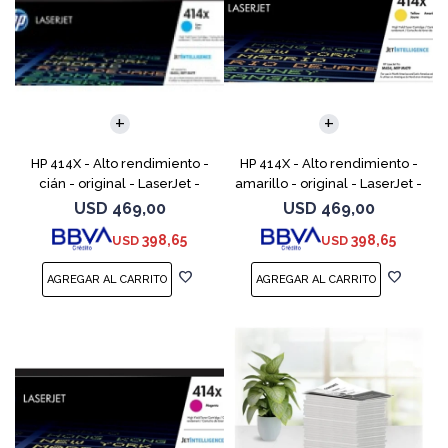
HP 414X - Alto rendimiento -
HP 414X - Alto rendimiento -
cián - original - LaserJet -
amarillo - original - LaserJet -
cartucho de tóner (W2021X) -
cartucho de tóner (W2022X) -
USD
469,00
USD
469,00
para Color LaserJet
para Color LaserJet
398,65
398,65
USD
USD
Enterprise M455, MFP
Enterprise M455,