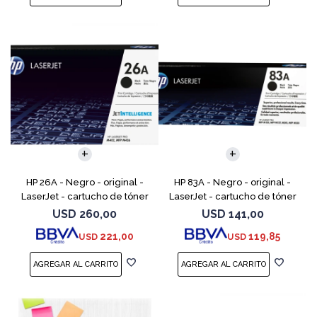
HP 26A - Negro - original -
HP 83A - Negro - original -
LaserJet - cartucho de tóner
LaserJet - cartucho de tóner
(CF226A) - para LaserJet Pro
(CF283A) - para LaserJet Pro
USD
260,00
USD
141,00
M402, MFP M426
M201, M202, MFP M125, MFP
221,00
119,85
USD
USD
M127, MFP M225