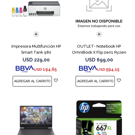
COMPARAR
Impresora Multifunción HP
OUTLET- Notebook HP
Smart Tank 580
OmniBook X Flip 2en1 Ryzen
5 512GB 8GB
USD
229,00
USD
699,00
194,65
594,15
USD
USD