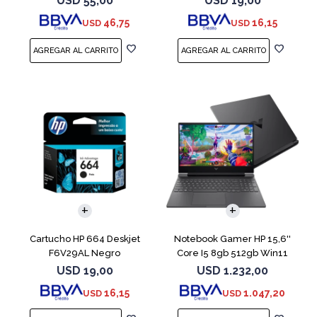
USD
55,00
USD
19,00
46,75
16,15
USD
USD
COMPARAR
Cartucho HP 664 Deskjet
Notebook Gamer HP 15,6''
F6V29AL Negro
Core I5 8gb 512gb Win11
Rtx3050
USD
19,00
USD
1.232,00
16,15
1.047,20
USD
USD