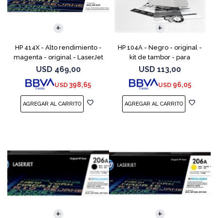
HP 414X - Alto rendimiento -
HP 104A - Negro - original -
magenta - original - LaserJet
kit de tambor - para
- cartucho de tóner (W2023X)
Neverstop Laser 1000a,
USD
469,00
USD
113,00
- para Color LaserJet
1000n, 1000w, MFP 1200a, MFP
398,65
96,05
USD
USD
Enterprise M455, M
1200n, MFP 1200nw, MFP 120