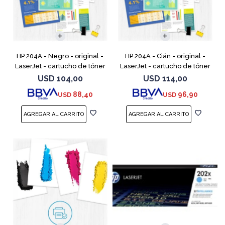
HP 204A - Negro - original -
HP 204A - Cián - original -
LaserJet - cartucho de tóner
LaserJet - cartucho de tóner
(CF510A) - para Color
(CF511A) - para Color LaserJet
USD
104,00
USD
114,00
LaserJet Pro M154a, M154nw,
Pro M154a, M154nw, MFP
88,40
96,90
USD
USD
MFP M180n, MFP M180n
M180n, MFP M180nw