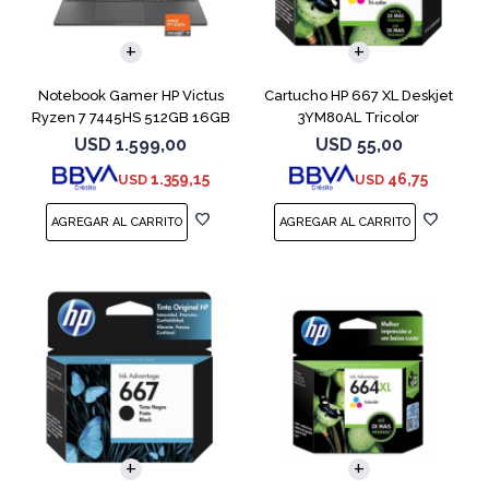
COMPARAR
Notebook Gamer HP Victus
Cartucho HP 667 XL Deskjet
Ryzen 7 7445HS 512GB 16GB
3YM80AL Tricolor
RTX 4050
USD
1.599,00
USD
55,00
1.359,15
46,75
USD
USD