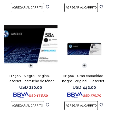
HP 58A - Negro - original -
HP 58X - Gran capacidad -
LaserJet - cartucho de tóner
negro - original - LaserJet -
(CF258A) - para LaserJet Pro
cartucho de tóner (CF258X) -
USD
210,00
USD
442,00
M404dn, M404dw, M404n,
para LaserJet Pro M404dn,
178,50
375,70
USD
USD
M428fdw, MFP M428dw
M404dw, M404n, M4