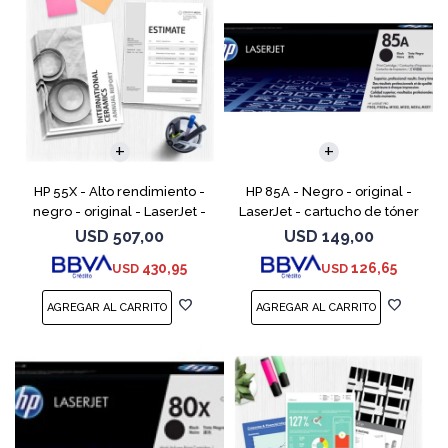
HP 55X - Alto rendimiento -
HP 85A - Negro - original -
negro - original - LaserJet -
LaserJet - cartucho de tóner
cartucho de tóner (CE255X) -
(CE285A) - para LaserJet Pro
USD
507,00
USD
149,00
para LaserJet Enterprise MFP
M1132 MFP, M1212nf MFP,
430,95
126,65
USD
USD
M525; LaserJ
M1217nfw MFP, P110