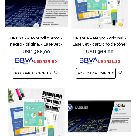
HP 80X - Alto rendimiento -
HP 508A - Negro - original -
negro - original - LaserJet -
LaserJet - cartucho de tóner
cartucho de tóner (CF280X) -
(CF360A) - para Color
USD
388,00
USD
366,00
para LaserJet Pro 400 M401,
LaserJet Enterprise MFP M577;
329,80
311,10
USD
USD
MFP M425
LaserJet Enterpris