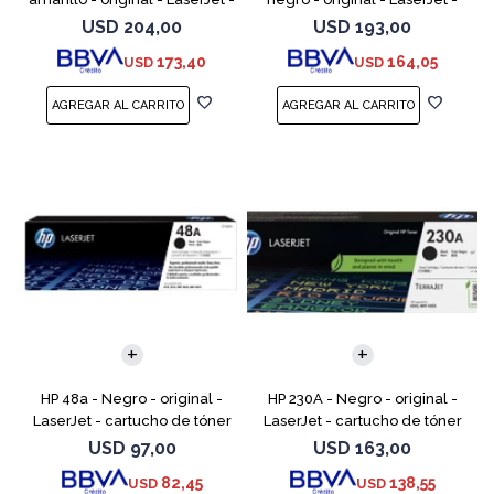
cartucho de tóner (CF502X) -
cartucho de tóner (CF500X) -
USD
204,00
USD
193,00
para Color LaserJet Pro
para Color LaserJet Pro
173,40
164,05
USD
USD
M254dw, M254n
M254dw, M254nw,
HP 48a - Negro - original -
HP 230A - Negro - original -
LaserJet - cartucho de tóner
LaserJet - cartucho de tóner
(CF248A) - para LaserJet Pro
(W2300A) - para Color
USD
97,00
USD
163,00
M15a, MFP M28a, MFP M28w,
LaserJet Pro 4201, 4203, MFP
82,45
138,55
USD
USD
MFP M31w
4301, MFP 4303