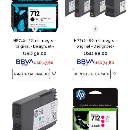
HP 712 - 38 ml - negro -
HP 712 - 80 ml - negro -
original - DesignJet -
original - DesignJet -
cartucho de tinta - para
cartucho de tinta - para
USD
56,00
USD
88,00
DesignJet Studio, T210, T230,
DesignJet Studio, T210, T230,
47,60
74,80
USD
USD
T250, T630, T650
T250, T630, T650