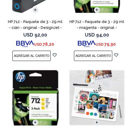
HP 712 - Paquete de 3 - 29 ml
HP 712 - Paquete de 3 - 29 ml
- cián - original - DesignJet -
- magenta - original -
cartucho de tinta - para
DesignJet - cartucho de tinta
USD
92,00
USD
94,00
DesignJet Studio, T210, T230,
- para DesignJet Studio, T210,
78,20
79,90
USD
USD
T250, T630,
T230, T250, T6