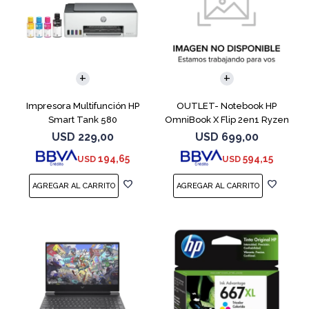
COMPARAR
Impresora Multifunción HP
OUTLET- Notebook HP
Smart Tank 580
OmniBook X Flip 2en1 Ryzen
5 512GB 8GB
USD
229,00
USD
699,00
194,65
594,15
USD
USD