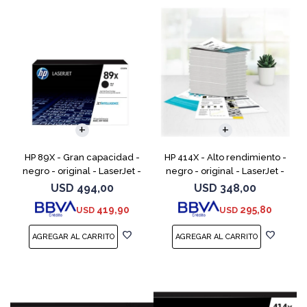
HP 89X - Gran capacidad -
HP 414X - Alto rendimiento -
negro - original - LaserJet -
negro - original - LaserJet -
cartucho de tóner (CF289X)
cartucho de tóner (W2020X) -
USD
494,00
USD
348,00
para Color LaserJet
419,90
295,80
USD
USD
Enterprise M455, MFP