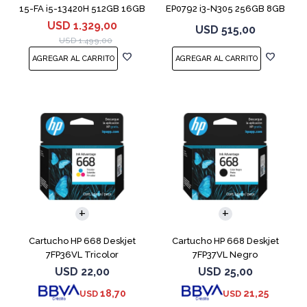
15-FA i5-13420H 512GB 16GB
EP0792 i3-N305 256GB 8GB
RTX 4050
14" Moonligh
USD
1.329,00
USD
515,00
USD
1.499,00
Cartucho HP 668 Deskjet
Cartucho HP 668 Deskjet
7FP36VL Tricolor
7FP37VL Negro
USD
22,00
USD
25,00
18,70
21,25
USD
USD