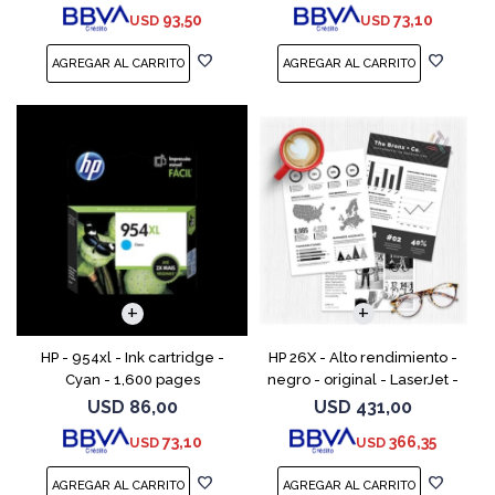
93,50
73,10
USD
USD
HP - 954xl - Ink cartridge -
HP 26X - Alto rendimiento -
Cyan - 1,600 pages
negro - original - LaserJet -
cartucho de tóner (CF226X) -
USD
86,00
USD
431,00
para LaserJet Pro M402, MFP
73,10
366,35
USD
USD
M426