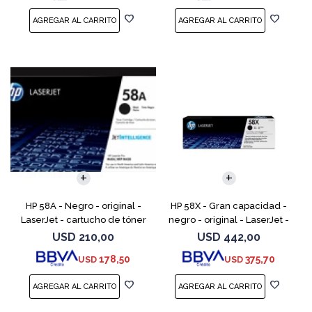
HP 58A - Negro - original -
HP 58X - Gran capacidad -
LaserJet - cartucho de tóner
negro - original - LaserJet -
(CF258A) - para LaserJet Pro
cartucho de tóner (CF258X) -
USD
210,00
USD
442,00
M404dn, M404dw, M404n,
para LaserJet Pro M404dn,
178,50
375,70
USD
USD
M428fdw, MFP M428dw
M404dw, M404n, M4