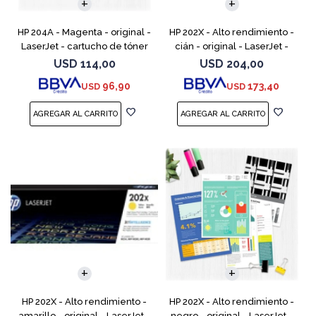
HP 204A - Magenta - original -
HP 202X - Alto rendimiento -
LaserJet - cartucho de tóner
cián - original - LaserJet -
(CF513A) - para Color LaserJet
cartucho de tóner (CF501X) -
USD
114,00
USD
204,00
Pro M154a, M154nw, MFP
para Color LaserJet Pro
96,90
173,40
USD
USD
M180n, MFP M18
M254dw, M254nw, M
HP 202X - Alto rendimiento -
HP 202X - Alto rendimiento -
amarillo - original - LaserJet -
negro - original - LaserJet -