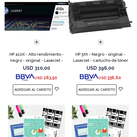
HP 410X - Alto rendimiento -
HP 37A - Negro - original -
negro - original - LaserJet -
LaserJet - cartucho de tóner
cartucho de tóner (CF410X) -
(CF237A) - para LaserJet
USD
310,00
USD
396,00
para Color LaserJet Pro M452,
Managed MFP E62555;
263,50
336,60
USD
USD
MFP M377,
LaserJet Managed Flow MFP