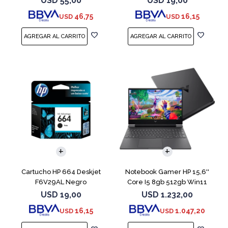
USD
55,00
USD
19,00
46,75
16,15
USD
USD
COMPARAR
Cartucho HP 664 Deskjet
Notebook Gamer HP 15,6''
F6V29AL Negro
Core I5 8gb 512gb Win11
Rtx3050
USD
19,00
USD
1.232,00
16,15
1.047,20
USD
USD