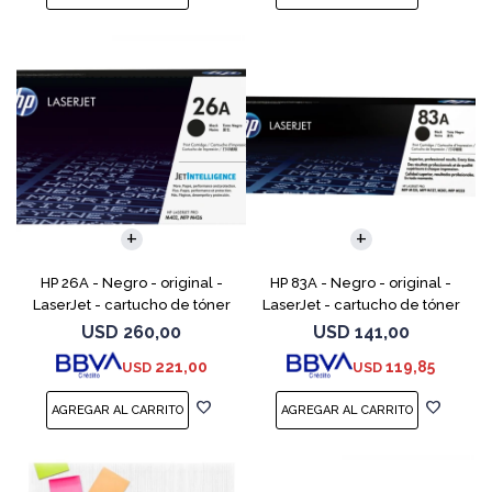
HP 26A - Negro - original -
HP 83A - Negro - original -
LaserJet - cartucho de tóner
LaserJet - cartucho de tóner
(CF226A) - para LaserJet Pro
(CF283A) - para LaserJet Pro
USD
260,00
USD
141,00
M402, MFP M426
M201, M202, MFP M125, MFP
221,00
119,85
USD
USD
M127, MFP M225