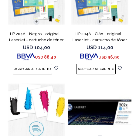
HP 204A - Negro - original -
HP 204A - Cián - original -
LaserJet - cartucho de tóner
LaserJet - cartucho de tóner
(CF510A) - para Color
(CF511A) - para Color LaserJet
USD
104,00
USD
114,00
LaserJet Pro M154a, M154nw,
Pro M154a, M154nw, MFP
88,40
96,90
USD
USD
MFP M180n, MFP M180n
M180n, MFP M180nw