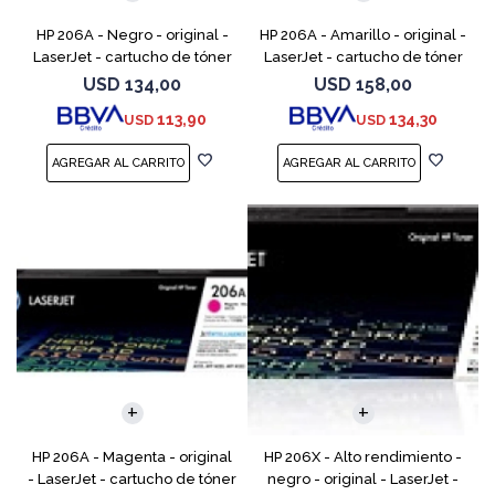
HP 206A - Negro - original -
HP 206A - Amarillo - original -
LaserJet - cartucho de tóner
LaserJet - cartucho de tóner
(W2110A) - para Color
(W2112A) - para Color
USD
134,00
USD
158,00
LaserJet Pro M255, M283, MFP
LaserJet Pro M255, M283, MFP
113,90
134,30
USD
USD
M282, MFP M283
M282, MFP M283
HP 206A - Magenta - original
HP 206X - Alto rendimiento -
- LaserJet - cartucho de tóner
negro - original - LaserJet -