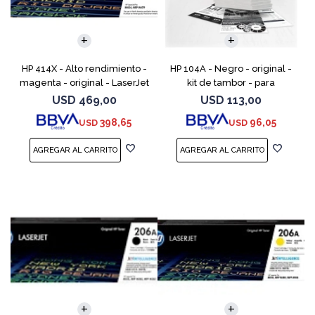
HP 414X - Alto rendimiento -
HP 104A - Negro - original -
magenta - original - LaserJet
kit de tambor - para
- cartucho de tóner (W2023X)
Neverstop Laser 1000a,
USD
469,00
USD
113,00
- para Color LaserJet
1000n, 1000w, MFP 1200a, MFP
398,65
96,05
USD
USD
Enterprise M455, M
1200n, MFP 1200nw, MFP 120