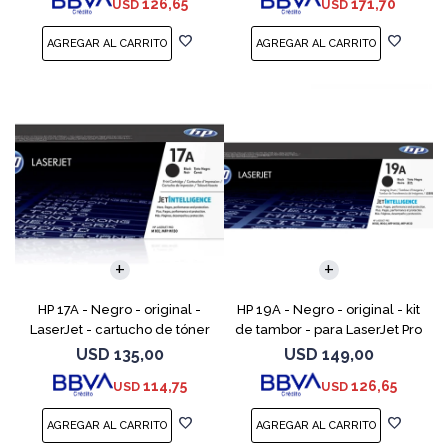
126,65
171,70
USD
USD
M252dw, M252n, MFP M277c6,
M227fdn, MFP M2
HP 17A - Negro - original -
HP 19A - Negro - original - kit
LaserJet - cartucho de tóner
de tambor - para LaserJet Pro
(CF217A) - para LaserJet Pro
M102, M104, MFP M130, MFP
USD
135,00
USD
149,00
M102a, M102w, MFP M130a,
M132
114,75
126,65
USD
USD
MFP M130fn, MFP M