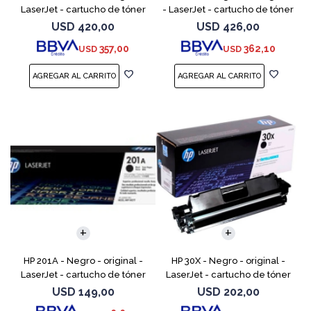
LaserJet - cartucho de tóner
- LaserJet - cartucho de tóner
(CF362A) - para Color
(CF363A) - para Color
USD
420,00
USD
426,00
LaserJet Enterprise MFP M577;
LaserJet Enterprise MFP M577;
357,00
362,10
USD
USD
LaserJet Enterp
LaserJet Enterpr
HP 201A - Negro - original -
HP 30X - Negro - original -
LaserJet - cartucho de tóner
LaserJet - cartucho de tóner
(CF400A) - para Color
(CF230X) - para LaserJet Pro
USD
149,00
USD
202,00
LaserJet Pro M252dn,
M203d, M203dn, M203dw, MFP