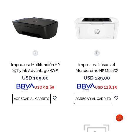
Impresora Multifunción HP
Impresora Láser Jet
2975 Ink Advantage Wi Fi
Monocromo HP M111W
USD
109,00
USD
139,00
92,65
118,15
USD
USD