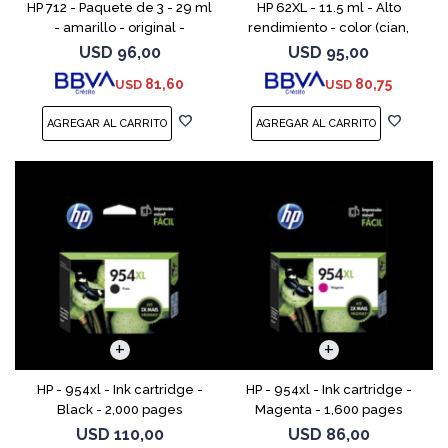
HP 712 - Paquete de 3 - 29 ml
HP 62XL - 11.5 ml - Alto
- amarillo - original -
rendimiento - color (cian,
DesignJet - cartucho de tinta
magenta, amarillo) - original
USD
96,00
USD
95,00
- para DesignJet Studio, T210,
- cartucho de tinta - para
81,60
80,75
USD
USD
T230, T250, T
ENVY 55XX, 56XX, 76
HP - 954xl - Ink cartridge -
HP - 954xl - Ink cartridge -
Black - 2,000 pages
Magenta - 1,600 pages
USD
110,00
USD
86,00