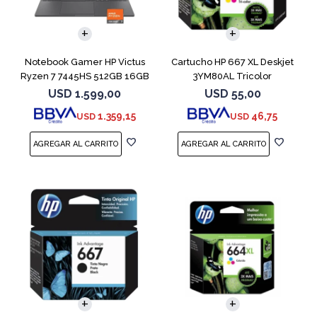
COMPARAR
Notebook Gamer HP Victus
Cartucho HP 667 XL Deskjet
Ryzen 7 7445HS 512GB 16GB
3YM80AL Tricolor
RTX 4050
USD
1.599,00
USD
55,00
1.359,15
46,75
USD
USD