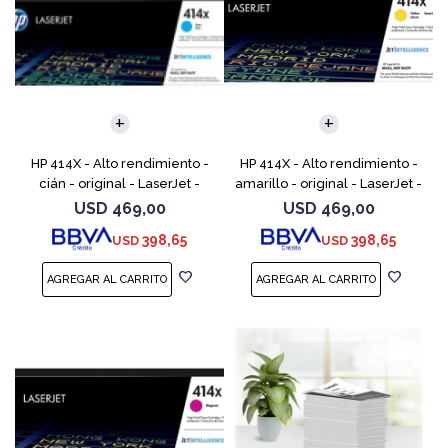
HP 414X - Alto rendimiento -
HP 414X - Alto rendimiento -
cián - original - LaserJet -
amarillo - original - LaserJet -
cartucho de tóner (W2021X) -
cartucho de tóner (W2022X) -
USD
469,00
USD
469,00
para Color LaserJet
para Color LaserJet
398,65
398,65
USD
USD
Enterprise M455, MFP
Enterprise M455,