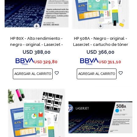
HP 80X - Alto rendimiento -
HP 508A - Negro - original -
negro - original - LaserJet -
LaserJet - cartucho de tóner
cartucho de tóner (CF280X) -
(CF360A) - para Color
USD
388,00
USD
366,00
para LaserJet Pro 400 M401,
LaserJet Enterprise MFP M577;
329,80
311,10
USD
USD
MFP M425
LaserJet Enterpris