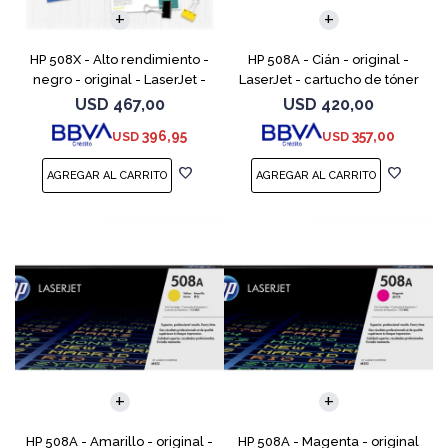
HP 508X - Alto rendimiento -
HP 508A - Cián - original -
negro - original - LaserJet -
LaserJet - cartucho de tóner
cartucho de tóner (CF360X) -
(CF361A) - para Color
USD
467,00
USD
420,00
para Color LaserJet
LaserJet Enterprise MFP M577;
396,95
357,00
USD
USD
Enterprise MFP M577;
LaserJet Enterprise
HP 508A - Amarillo - original -
HP 508A - Magenta - original