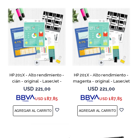
HP 201X - Alto rendimiento -
HP 201X - Alto rendimiento -
cián - original - LaserJet -
magenta - original - LaserJet
cartucho de tóner (CF401X) -
- cartucho de tóner (CF403X)
USD
221,00
USD
221,00
para Color LaserJet Pro
- para Color LaserJet Pro
187,85
187,85
USD
USD
M252dn, M252dw, M
M252dn, M252dw