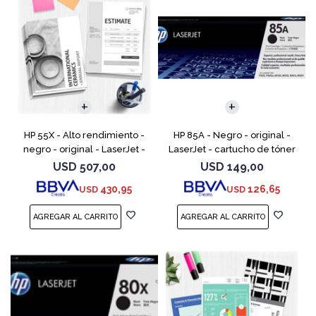
HP 55X - Alto rendimiento -
HP 85A - Negro - original -
negro - original - LaserJet -
LaserJet - cartucho de tóner
cartucho de tóner (CE255X) -
(CE285A) - para LaserJet Pro
USD
507,00
USD
149,00
para LaserJet Enterprise MFP
M1132 MFP, M1212nf MFP,
430,95
126,65
USD
USD
M525; LaserJ
M1217nfw MFP, P110