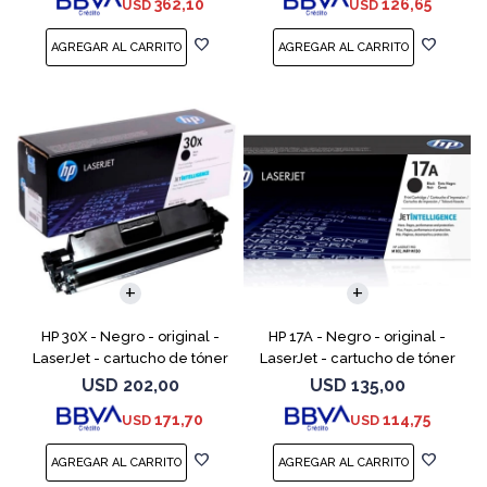
362,10
126,65
USD
USD
LaserJet Enterpr
M252dw, M252n, MFP M277c6,
HP 30X - Negro - original -
HP 17A - Negro - original -
LaserJet - cartucho de tóner
LaserJet - cartucho de tóner
(CF230X) - para LaserJet Pro
(CF217A) - para LaserJet Pro
USD
202,00
USD
135,00
M203d, M203dn, M203dw, MFP
M102a, M102w, MFP M130a,
171,70
114,75
USD
USD
M227fdn, MFP M2
MFP M130fn, MFP M