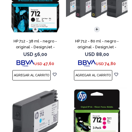
HP 712 - 38 ml - negro -
HP 712 - 80 ml - negro -
original - DesignJet -
original - DesignJet -
cartucho de tinta - para
cartucho de tinta - para
USD
56,00
USD
88,00
DesignJet Studio, T210, T230,
DesignJet Studio, T210, T230,
47,60
74,80
USD
USD
T250, T630, T650
T250, T630, T650