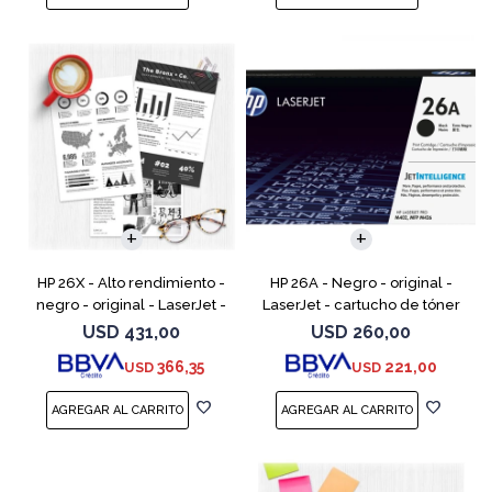
HP 26X - Alto rendimiento -
HP 26A - Negro - original -
negro - original - LaserJet -
LaserJet - cartucho de tóner
cartucho de tóner (CF226X) -
(CF226A) - para LaserJet Pro
USD
431,00
USD
260,00
para LaserJet Pro M402, MFP
M402, MFP M426
366,35
221,00
USD
USD
M426