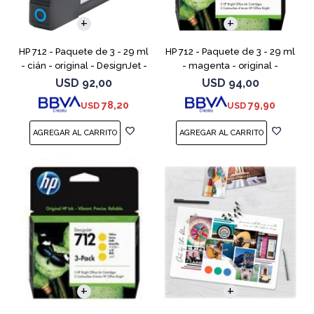
HP 712 - Paquete de 3 - 29 ml
HP 712 - Paquete de 3 - 29 ml
- cián - original - DesignJet -
- magenta - original -
cartucho de tinta - para
DesignJet - cartucho de tinta
USD
92,00
USD
94,00
DesignJet Studio, T210, T230,
- para DesignJet Studio, T210,
78,20
79,90
USD
USD
T250, T630,
T230, T250, T6