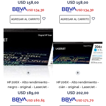
(W2112A) - para Color
(W2113A) - para Color
USD
158,00
USD
158,00
LaserJet Pro M255, M283, MFP
LaserJet Pro M255, M283, MFP
134,30
134,30
USD
USD
M282, MFP M283
M282, MFP M283
HP 206X - Alto rendimiento -
HP 206X - Alto rendimiento -
negro - original - LaserJet -
cián - original - LaserJet -
cartucho de tóner (W2110X) -
cartucho de tóner (W2111X) -
USD
189,00
USD
202,00
para Color LaserJet Pro M255,
para Color LaserJet Pro M255,
160,65
171,70
USD
USD
M283, MFP
M283, MFP M