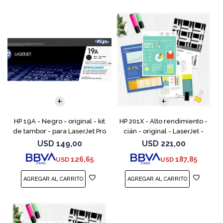
HP 19A - Negro - original - kit
HP 201X - Alto rendimiento -
de tambor - para LaserJet Pro
cián - original - LaserJet -
M102, M104, MFP M130, MFP
cartucho de tóner (CF401X) -
USD
149,00
USD
221,00
M132
para Color LaserJet Pro
126,65
187,85
USD
USD
M252dn, M252dw, M