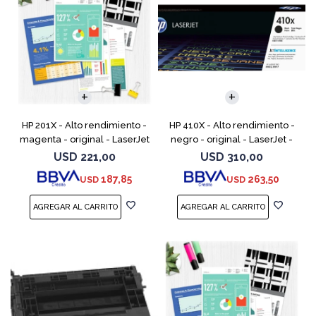
HP 201X - Alto rendimiento -
HP 410X - Alto rendimiento -
magenta - original - LaserJet
negro - original - LaserJet -
- cartucho de tóner (CF403X)
cartucho de tóner (CF410X) -
USD
221,00
USD
310,00
- para Color LaserJet Pro
para Color LaserJet Pro M452,
187,85
263,50
USD
USD
M252dn, M252dw
MFP M377,