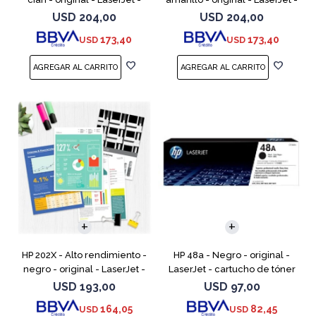
cartucho de tóner (CF501X) -
cartucho de tóner (CF502X) -
USD
204,00
USD
204,00
para Color LaserJet Pro
para Color LaserJet Pro
173,40
173,40
USD
USD
M254dw, M254nw, M
M254dw, M254n
HP 202X - Alto rendimiento -
HP 48a - Negro - original -
negro - original - LaserJet -
LaserJet - cartucho de tóner
cartucho de tóner (CF500X) -
(CF248A) - para LaserJet Pro
USD
193,00
USD
97,00
para Color LaserJet Pro
M15a, MFP M28a, MFP M28w,
164,05
82,45
USD
USD
M254dw, M254nw,
MFP M31w