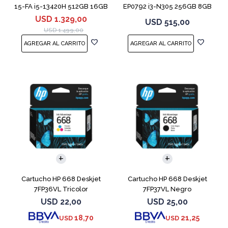
15-FA i5-13420H 512GB 16GB
EP0792 i3-N305 256GB 8GB
RTX 4050
14" Moonligh
USD
1.329,00
USD
515,00
USD
1.499,00
Cartucho HP 668 Deskjet
Cartucho HP 668 Deskjet
7FP36VL Tricolor
7FP37VL Negro
USD
22,00
USD
25,00
18,70
21,25
USD
USD