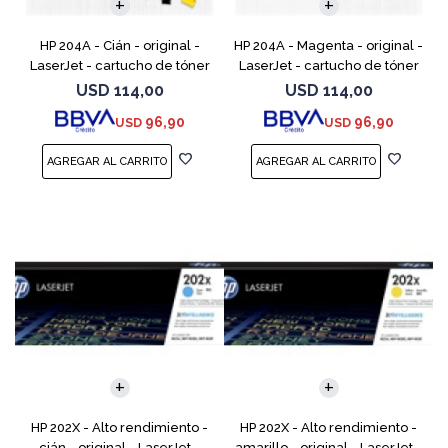
HP 204A - Cián - original -
HP 204A - Magenta - original -
LaserJet - cartucho de tóner
LaserJet - cartucho de tóner
(CF511A) - para Color LaserJet
(CF513A) - para Color LaserJet
USD
114,00
USD
114,00
Pro M154a, M154nw, MFP
Pro M154a, M154nw, MFP
96,90
96,90
USD
USD
M180n, MFP M180nw
M180n, MFP M18
HP 202X - Alto rendimiento -
HP 202X - Alto rendimiento -
cián - original - LaserJet -
amarillo - original - LaserJet -