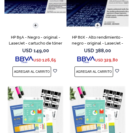
HP 85A - Negro - original -
HP 80X - Alto rendimiento -
LaserJet - cartucho de tóner
negro - original - LaserJet -
(CE285A) - para LaserJet Pro
cartucho de tóner (CF280X) -
USD
149,00
USD
388,00
M1132 MFP, M1212nf MFP,
para LaserJet Pro 400 M401,
126,65
329,80
USD
USD
M1217nfw MFP, P110
MFP M425