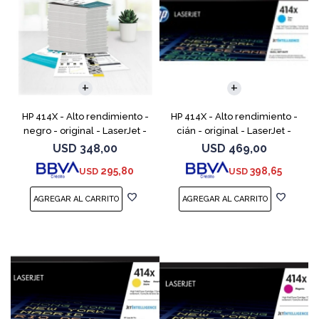
HP 414X - Alto rendimiento -
HP 414X - Alto rendimiento -
negro - original - LaserJet -
cián - original - LaserJet -
cartucho de tóner (W2020X) -
cartucho de tóner (W2021X) -
USD
348,00
USD
469,00
para Color LaserJet
para Color LaserJet
295,80
398,65
USD
USD
Enterprise M455, MFP
Enterprise M455, MFP