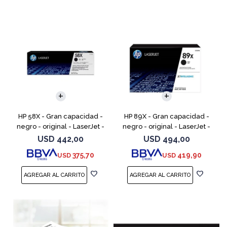
HP 58X - Gran capacidad -
HP 89X - Gran capacidad -
negro - original - LaserJet -
negro - original - LaserJet -
cartucho de tóner (CF258X) -
cartucho de tóner (CF289X)
USD
442,00
USD
494,00
para LaserJet Pro M404dn,
375,70
419,90
USD
USD
M404dw, M404n, M4