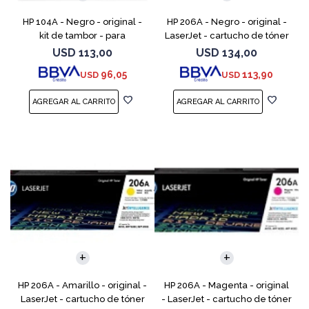
HP 104A - Negro - original -
HP 206A - Negro - original -
kit de tambor - para
LaserJet - cartucho de tóner
Neverstop Laser 1000a,
(W2110A) - para Color
USD
113,00
USD
134,00
1000n, 1000w, MFP 1200a, MFP
LaserJet Pro M255, M283, MFP
96,05
113,90
USD
USD
1200n, MFP 1200nw, MFP 120
M282, MFP M283
HP 206A - Amarillo - original -
HP 206A - Magenta - original
LaserJet - cartucho de tóner
- LaserJet - cartucho de tóner