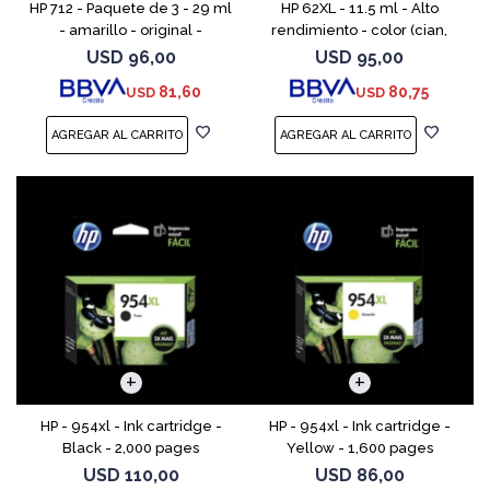
HP 712 - Paquete de 3 - 29 ml
HP 62XL - 11.5 ml - Alto
- amarillo - original -
rendimiento - color (cian,
DesignJet - cartucho de tinta
magenta, amarillo) - original
USD
96,00
USD
95,00
- para DesignJet Studio, T210,
- cartucho de tinta - para
81,60
80,75
USD
USD
T230, T250, T
ENVY 55XX, 56XX, 76
HP - 954xl - Ink cartridge -
HP - 954xl - Ink cartridge -
Black - 2,000 pages
Yellow - 1,600 pages
USD
110,00
USD
86,00