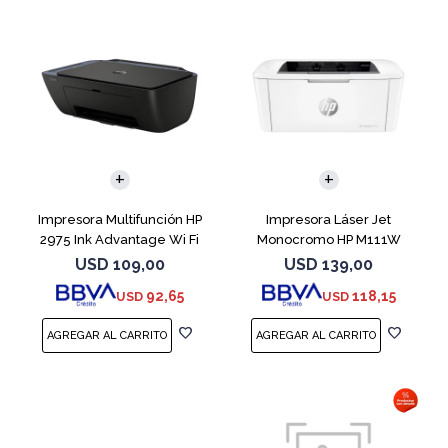
Impresora Multifunción HP
Impresora Láser Jet
2975 Ink Advantage Wi Fi
Monocromo HP M111W
USD
109,00
USD
139,00
92,65
118,15
USD
USD