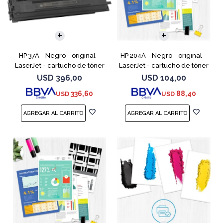
HP 37A - Negro - original -
HP 204A - Negro - original -
LaserJet - cartucho de tóner
LaserJet - cartucho de tóner
(CF237A) - para LaserJet
(CF510A) - para Color
USD
396,00
USD
104,00
Managed MFP E62555;
LaserJet Pro M154a, M154nw,
336,60
88,40
USD
USD
LaserJet Managed Flow MFP
MFP M180n, MFP M180n