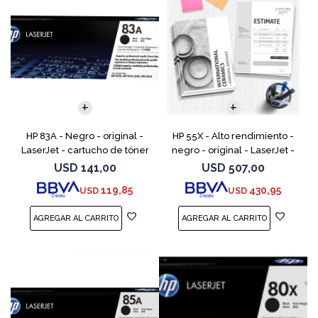
HP 83A - Negro - original -
HP 55X - Alto rendimiento -
LaserJet - cartucho de tóner
negro - original - LaserJet -
(CF283A) - para LaserJet Pro
cartucho de tóner (CE255X) -
USD
141,00
USD
507,00
M201, M202, MFP M125, MFP
para LaserJet Enterprise MFP
119,85
430,95
USD
USD
M127, MFP M225
M525; LaserJ