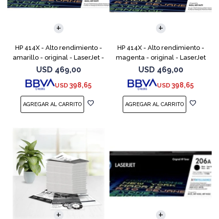
HP 414X - Alto rendimiento -
HP 414X - Alto rendimiento -
amarillo - original - LaserJet -
magenta - original - LaserJet
cartucho de tóner (W2022X) -
- cartucho de tóner (W2023X)
USD
469,00
USD
469,00
para Color LaserJet
- para Color LaserJet
398,65
398,65
USD
USD
Enterprise M455,
Enterprise M455, M