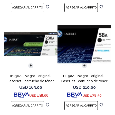
HP 230A - Negro - original -
HP 58A - Negro - original -
LaserJet - cartucho de tóner
LaserJet - cartucho de tóner
(W2300A) - para Color
(CF258A) - para LaserJet Pro
USD
163,00
USD
210,00
LaserJet Pro 4201, 4203, MFP
M404dn, M404dw, M404n,
138,55
178,50
USD
USD
4301, MFP 4303
M428fdw, MFP M428dw