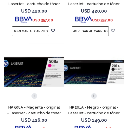
LaserJet - cartucho de tóner
LaserJet - cartucho de tóner
(CF361A) - para Color
(CF362A) - para Color
USD
420,00
USD
420,00
LaserJet Enterprise MFP M577;
LaserJet Enterprise MFP M577;
357,00
357,00
USD
USD
LaserJet Enterprise
LaserJet Enterp
HP 508A - Magenta - original
HP 201A - Negro - original -
- LaserJet - cartucho de tóner
LaserJet - cartucho de tóner
(CF363A) - para Color
(CF400A) - para Color
USD
426,00
USD
149,00
LaserJet Enterprise MFP M577;
LaserJet Pro M252dn,