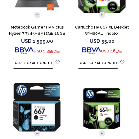
COMPARAR
Notebook Gamer HP Victus
Cartucho HP 667 XL Deskjet
Ryzen 7 7445HS 512GB 16GB
3YM80AL Tricolor
RTX 4050
USD
1.599,00
USD
55,00
1.359,15
46,75
USD
USD