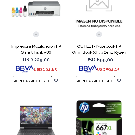
COMPARAR
Impresora Multifunción HP
OUTLET- Notebook HP
Smart Tank 580
OmniBook X Flip 2en1 Ryzen
5 512GB 8GB
USD
229,00
USD
699,00
194,65
594,15
USD
USD