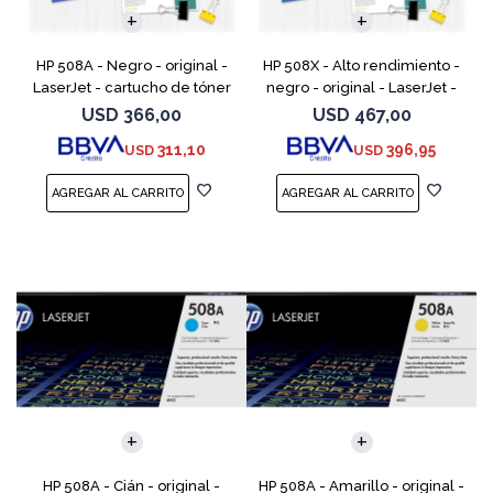
HP 508A - Negro - original -
HP 508X - Alto rendimiento -
LaserJet - cartucho de tóner
negro - original - LaserJet -
(CF360A) - para Color
cartucho de tóner (CF360X) -
USD
366,00
USD
467,00
LaserJet Enterprise MFP M577;
para Color LaserJet
311,10
396,95
USD
USD
LaserJet Enterpris
Enterprise MFP M577;
HP 508A - Cián - original -
HP 508A - Amarillo - original -