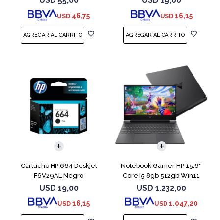
USD
55,00
USD
19,00
46,75
16,15
USD
USD
COMPARAR
Cartucho HP 664 Deskjet
Notebook Gamer HP 15,6''
F6V29AL Negro
Core I5 8gb 512gb Win11
Rtx3050
USD
19,00
USD
1.232,00
16,15
1.047,20
USD
USD