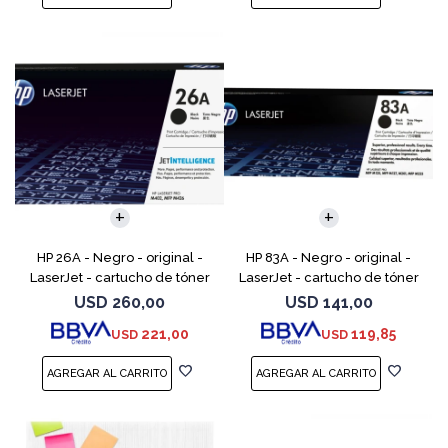
HP 26A - Negro - original -
HP 83A - Negro - original -
LaserJet - cartucho de tóner
LaserJet - cartucho de tóner
(CF226A) - para LaserJet Pro
(CF283A) - para LaserJet Pro
USD
260,00
USD
141,00
M402, MFP M426
M201, M202, MFP M125, MFP
221,00
119,85
USD
USD
M127, MFP M225