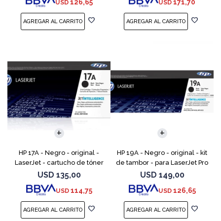
126,65
171,70
USD
USD
M252dw, M252n, MFP M277c6,
M227fdn, MFP M2
HP 17A - Negro - original -
HP 19A - Negro - original - kit
LaserJet - cartucho de tóner
de tambor - para LaserJet Pro
(CF217A) - para LaserJet Pro
M102, M104, MFP M130, MFP
USD
135,00
USD
149,00
M102a, M102w, MFP M130a,
M132
114,75
126,65
USD
USD
MFP M130fn, MFP M