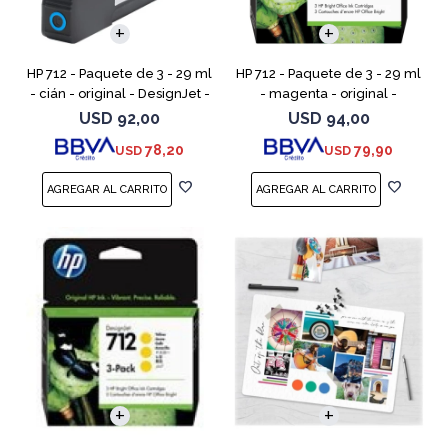
HP 712 - Paquete de 3 - 29 ml
HP 712 - Paquete de 3 - 29 ml
- cián - original - DesignJet -
- magenta - original -
cartucho de tinta - para
DesignJet - cartucho de tinta
USD
92,00
USD
94,00
DesignJet Studio, T210, T230,
- para DesignJet Studio, T210,
78,20
79,90
USD
USD
T250, T630,
T230, T250, T6