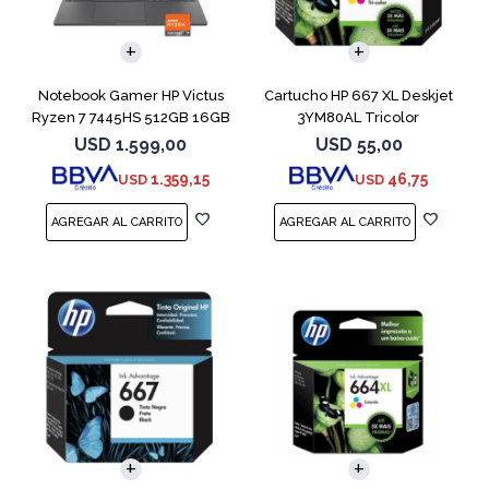
COMPARAR
Notebook Gamer HP Victus
Cartucho HP 667 XL Deskjet
Ryzen 7 7445HS 512GB 16GB
3YM80AL Tricolor
RTX 4050
USD
1.599,00
USD
55,00
1.359,15
46,75
USD
USD