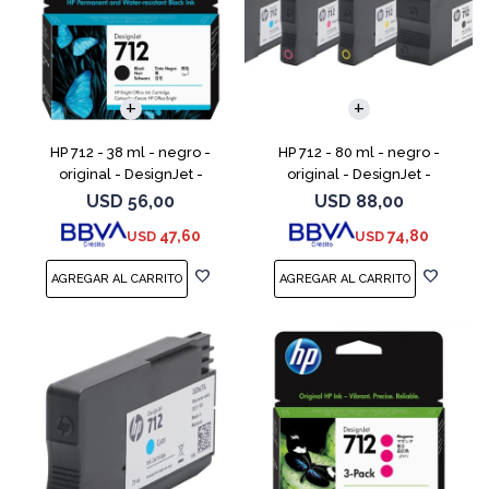
HP 712 - 38 ml - negro -
HP 712 - 80 ml - negro -
original - DesignJet -
original - DesignJet -
cartucho de tinta - para
cartucho de tinta - para
USD
56,00
USD
88,00
DesignJet Studio, T210, T230,
DesignJet Studio, T210, T230,
47,60
74,80
USD
USD
T250, T630, T650
T250, T630, T650