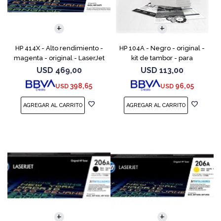
HP 414X - Alto rendimiento -
HP 104A - Negro - original -
magenta - original - LaserJet
kit de tambor - para
- cartucho de tóner (W2023X)
Neverstop Laser 1000a,
USD
469,00
USD
113,00
- para Color LaserJet
1000n, 1000w, MFP 1200a, MFP
398,65
96,05
USD
USD
Enterprise M455, M
1200n, MFP 1200nw, MFP 120