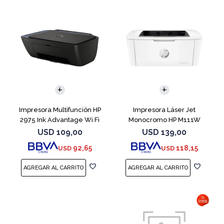
Impresora Multifunción HP
Impresora Láser Jet
2975 Ink Advantage Wi Fi
Monocromo HP M111W
USD
109,00
USD
139,00
92,65
118,15
USD
USD