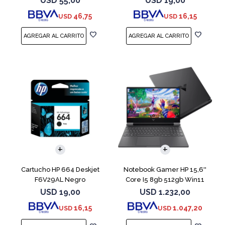
USD
55,00
USD
19,00
46,75
16,15
USD
USD
COMPARAR
Cartucho HP 664 Deskjet
Notebook Gamer HP 15,6''
F6V29AL Negro
Core I5 8gb 512gb Win11
Rtx3050
USD
19,00
USD
1.232,00
16,15
1.047,20
USD
USD