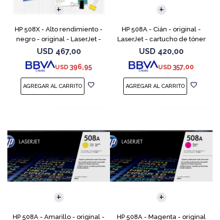
HP 508X - Alto rendimiento -
HP 508A - Cián - original -
negro - original - LaserJet -
LaserJet - cartucho de tóner
cartucho de tóner (CF360X) -
(CF361A) - para Color
USD
467,00
USD
420,00
para Color LaserJet
LaserJet Enterprise MFP M577;
396,95
357,00
USD
USD
Enterprise MFP M577;
LaserJet Enterprise
HP 508A - Amarillo - original -
HP 508A - Magenta - original