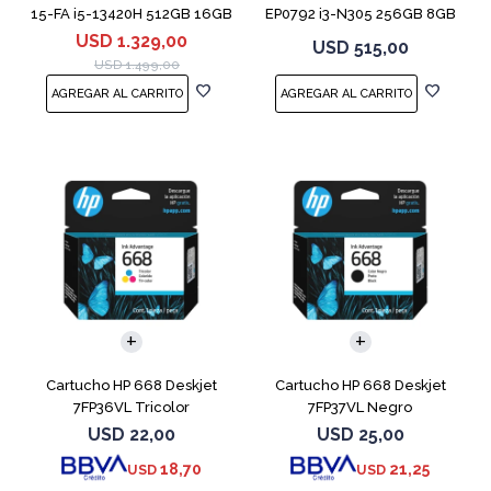
15-FA i5-13420H 512GB 16GB
EP0792 i3-N305 256GB 8GB
RTX 4050
14" Moonligh
USD
1.329,00
USD
515,00
USD
1.499,00
Cartucho HP 668 Deskjet
Cartucho HP 668 Deskjet
7FP36VL Tricolor
7FP37VL Negro
USD
22,00
USD
25,00
18,70
21,25
USD
USD