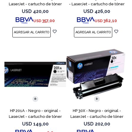
LaserJet - cartucho de tóner
- LaserJet - cartucho de tóner
(CF362A) - para Color
(CF363A) - para Color
USD
420,00
USD
426,00
LaserJet Enterprise MFP M577;
LaserJet Enterprise MFP M577;
357,00
362,10
USD
USD
LaserJet Enterp
LaserJet Enterpr
HP 201A - Negro - original -
HP 30X - Negro - original -
LaserJet - cartucho de tóner
LaserJet - cartucho de tóner
(CF400A) - para Color
(CF230X) - para LaserJet Pro
USD
149,00
USD
202,00
LaserJet Pro M252dn,
M203d, M203dn, M203dw, MFP