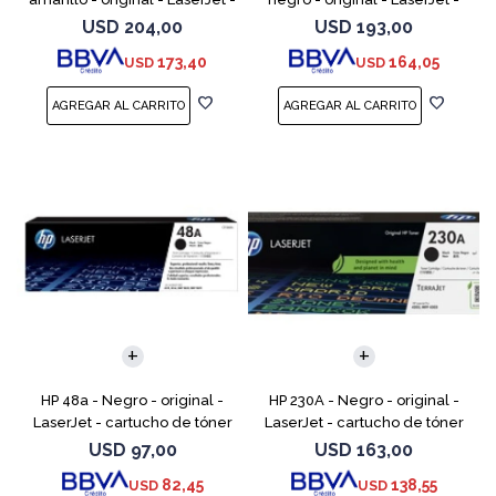
cartucho de tóner (CF502X) -
cartucho de tóner (CF500X) -
USD
204,00
USD
193,00
para Color LaserJet Pro
para Color LaserJet Pro
173,40
164,05
USD
USD
M254dw, M254n
M254dw, M254nw,
HP 48a - Negro - original -
HP 230A - Negro - original -
LaserJet - cartucho de tóner
LaserJet - cartucho de tóner
(CF248A) - para LaserJet Pro
(W2300A) - para Color
USD
97,00
USD
163,00
M15a, MFP M28a, MFP M28w,
LaserJet Pro 4201, 4203, MFP
82,45
138,55
USD
USD
MFP M31w
4301, MFP 4303