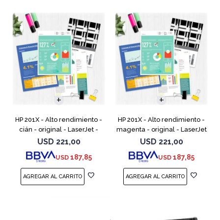
HP 201X - Alto rendimiento -
HP 201X - Alto rendimiento -
cián - original - LaserJet -
magenta - original - LaserJet
cartucho de tóner (CF401X) -
- cartucho de tóner (CF403X)
USD
221,00
USD
221,00
para Color LaserJet Pro
- para Color LaserJet Pro
187,85
187,85
USD
USD
M252dn, M252dw, M
M252dn, M252dw