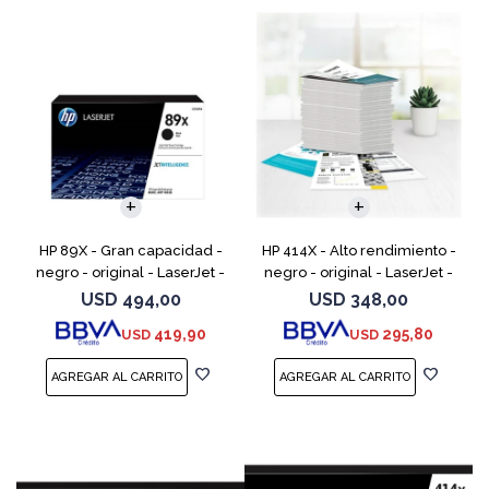
HP 89X - Gran capacidad -
HP 414X - Alto rendimiento -
negro - original - LaserJet -
negro - original - LaserJet -
cartucho de tóner (CF289X)
cartucho de tóner (W2020X) -
USD
494,00
USD
348,00
para Color LaserJet
419,90
295,80
USD
USD
Enterprise M455, MFP