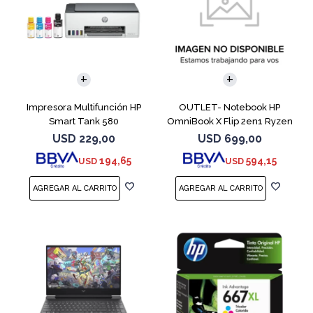
COMPARAR
Impresora Multifunción HP
OUTLET- Notebook HP
Smart Tank 580
OmniBook X Flip 2en1 Ryzen
5 512GB 8GB
USD
229,00
USD
699,00
194,65
594,15
USD
USD