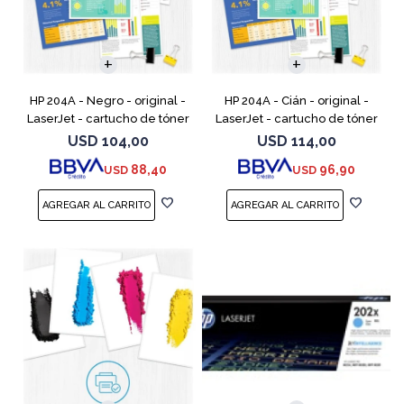
HP 204A - Negro - original -
HP 204A - Cián - original -
LaserJet - cartucho de tóner
LaserJet - cartucho de tóner
(CF510A) - para Color
(CF511A) - para Color LaserJet
USD
104,00
USD
114,00
LaserJet Pro M154a, M154nw,
Pro M154a, M154nw, MFP
88,40
96,90
USD
USD
MFP M180n, MFP M180n
M180n, MFP M180nw