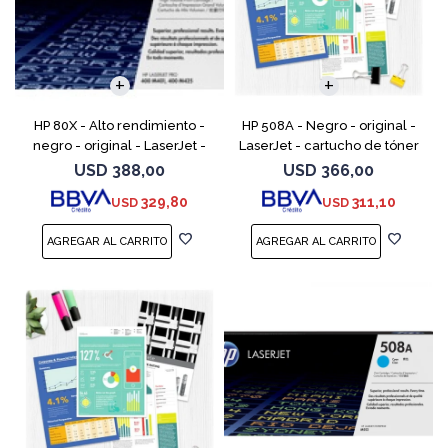
HP 80X - Alto rendimiento -
HP 508A - Negro - original -
negro - original - LaserJet -
LaserJet - cartucho de tóner
cartucho de tóner (CF280X) -
(CF360A) - para Color
USD
388,00
USD
366,00
para LaserJet Pro 400 M401,
LaserJet Enterprise MFP M577;
329,80
311,10
USD
USD
MFP M425
LaserJet Enterpris