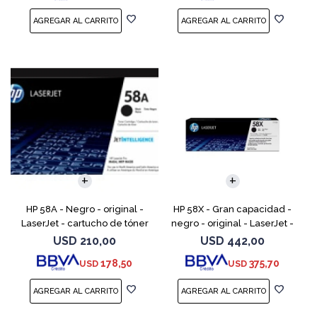
HP 58A - Negro - original -
HP 58X - Gran capacidad -
LaserJet - cartucho de tóner
negro - original - LaserJet -
(CF258A) - para LaserJet Pro
cartucho de tóner (CF258X) -
USD
210,00
USD
442,00
M404dn, M404dw, M404n,
para LaserJet Pro M404dn,
178,50
375,70
USD
USD
M428fdw, MFP M428dw
M404dw, M404n, M4