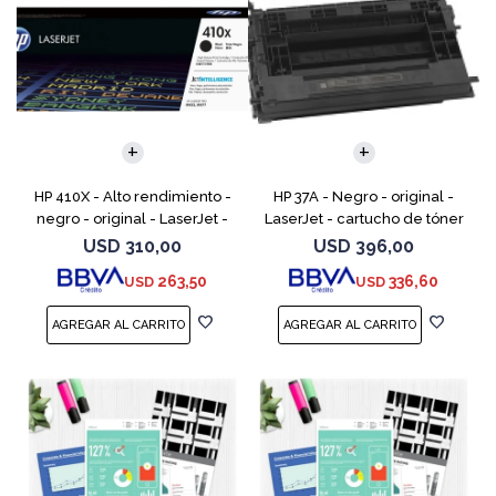
HP 410X - Alto rendimiento -
HP 37A - Negro - original -
negro - original - LaserJet -
LaserJet - cartucho de tóner
cartucho de tóner (CF410X) -
(CF237A) - para LaserJet
USD
310,00
USD
396,00
para Color LaserJet Pro M452,
Managed MFP E62555;
263,50
336,60
USD
USD
MFP M377,
LaserJet Managed Flow MFP