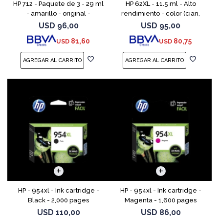
HP 712 - Paquete de 3 - 29 ml
HP 62XL - 11.5 ml - Alto
- amarillo - original -
rendimiento - color (cian,
DesignJet - cartucho de tinta
magenta, amarillo) - original
USD
96,00
USD
95,00
- para DesignJet Studio, T210,
- cartucho de tinta - para
81,60
80,75
USD
USD
T230, T250, T
ENVY 55XX, 56XX, 76
HP - 954xl - Ink cartridge -
HP - 954xl - Ink cartridge -
Black - 2,000 pages
Magenta - 1,600 pages
USD
110,00
USD
86,00