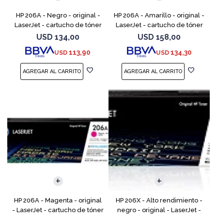
HP 206A - Negro - original -
HP 206A - Amarillo - original -
LaserJet - cartucho de tóner
LaserJet - cartucho de tóner
(W2110A) - para Color
(W2112A) - para Color
USD
134,00
USD
158,00
LaserJet Pro M255, M283, MFP
LaserJet Pro M255, M283, MFP
113,90
134,30
USD
USD
M282, MFP M283
M282, MFP M283
HP 206A - Magenta - original
HP 206X - Alto rendimiento -
- LaserJet - cartucho de tóner
negro - original - LaserJet -