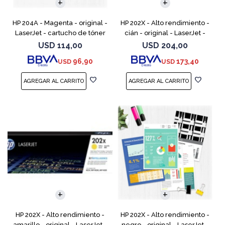
HP 204A - Magenta - original -
HP 202X - Alto rendimiento -
LaserJet - cartucho de tóner
cián - original - LaserJet -
(CF513A) - para Color LaserJet
cartucho de tóner (CF501X) -
USD
114,00
USD
204,00
Pro M154a, M154nw, MFP
para Color LaserJet Pro
96,90
173,40
USD
USD
M180n, MFP M18
M254dw, M254nw, M
HP 202X - Alto rendimiento -
HP 202X - Alto rendimiento -
amarillo - original - LaserJet -
negro - original - LaserJet -