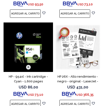
93,50
73,10
USD
USD
HP - 954xl - Ink cartridge -
HP 26X - Alto rendimiento -
Cyan - 1,600 pages
negro - original - LaserJet -
cartucho de tóner (CF226X) -
USD
86,00
USD
431,00
para LaserJet Pro M402, MFP
73,10
366,35
USD
USD
M426