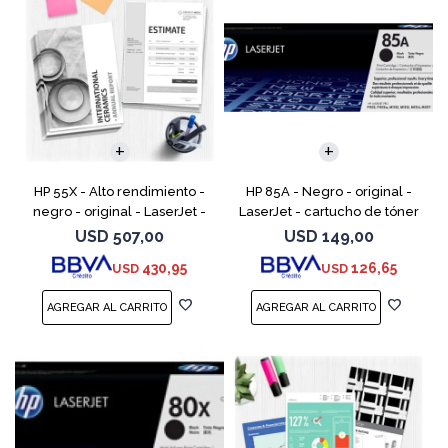
HP 55X - Alto rendimiento -
HP 85A - Negro - original -
negro - original - LaserJet -
LaserJet - cartucho de tóner
cartucho de tóner (CE255X) -
(CE285A) - para LaserJet Pro
USD
507,00
USD
149,00
para LaserJet Enterprise MFP
M1132 MFP, M1212nf MFP,
430,95
126,65
USD
USD
M525; LaserJ
M1217nfw MFP, P110