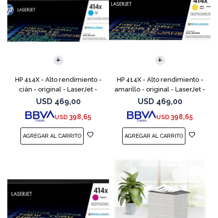
HP 414X - Alto rendimiento -
HP 414X - Alto rendimiento -
cián - original - LaserJet -
amarillo - original - LaserJet -
cartucho de tóner (W2021X) -
cartucho de tóner (W2022X) -
USD
469,00
USD
469,00
para Color LaserJet
para Color LaserJet
398,65
398,65
USD
USD
Enterprise M455, MFP
Enterprise M455,