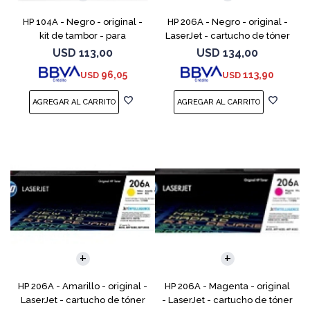
HP 104A - Negro - original -
HP 206A - Negro - original -
kit de tambor - para
LaserJet - cartucho de tóner
Neverstop Laser 1000a,
(W2110A) - para Color
USD
113,00
USD
134,00
1000n, 1000w, MFP 1200a, MFP
LaserJet Pro M255, M283, MFP
96,05
113,90
USD
USD
1200n, MFP 1200nw, MFP 120
M282, MFP M283
HP 206A - Amarillo - original -
HP 206A - Magenta - original
LaserJet - cartucho de tóner
- LaserJet - cartucho de tóner