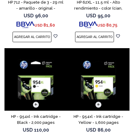
HP 712 - Paquete de 3 - 29 ml
HP 62XL - 11.5 ml - Alto
- amarillo - original -
rendimiento - color (cian,
DesignJet - cartucho de tinta
magenta, amarillo) - original
USD
96,00
USD
95,00
- para DesignJet Studio, T210,
- cartucho de tinta - para
81,60
80,75
USD
USD
T230, T250, T
ENVY 55XX, 56XX, 76
HP - 954xl - Ink cartridge -
HP - 954xl - Ink cartridge -
Black - 2,000 pages
Yellow - 1,600 pages
USD
110,00
USD
86,00