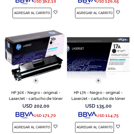
362,10
126,65
USD
USD
LaserJet Enterpr
M252dw, M252n, MFP M277c6,
HP 30X - Negro - original -
HP 17A - Negro - original -
LaserJet - cartucho de tóner
LaserJet - cartucho de tóner
(CF230X) - para LaserJet Pro
(CF217A) - para LaserJet Pro
USD
202,00
USD
135,00
M203d, M203dn, M203dw, MFP
M102a, M102w, MFP M130a,
171,70
114,75
USD
USD
M227fdn, MFP M2
MFP M130fn, MFP M