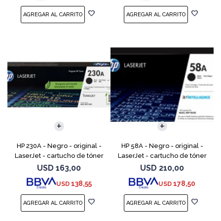
HP 230A - Negro - original -
HP 58A - Negro - original -
LaserJet - cartucho de tóner
LaserJet - cartucho de tóner
(W2300A) - para Color
(CF258A) - para LaserJet Pro
USD
163,00
USD
210,00
LaserJet Pro 4201, 4203, MFP
M404dn, M404dw, M404n,
138,55
178,50
USD
USD
4301, MFP 4303
M428fdw, MFP M428dw