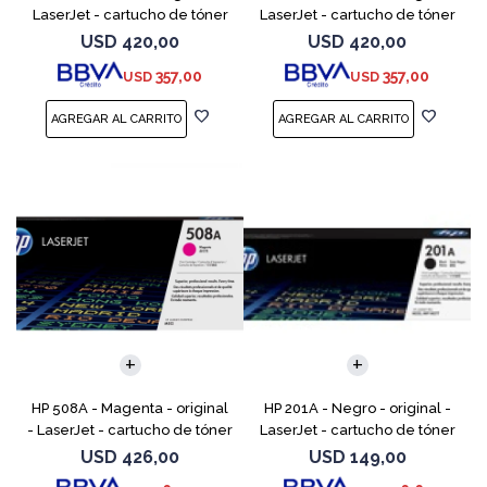
LaserJet - cartucho de tóner
LaserJet - cartucho de tóner
(CF361A) - para Color
(CF362A) - para Color
USD
420,00
USD
420,00
LaserJet Enterprise MFP M577;
LaserJet Enterprise MFP M577;
357,00
357,00
USD
USD
LaserJet Enterprise
LaserJet Enterp
HP 508A - Magenta - original
HP 201A - Negro - original -
- LaserJet - cartucho de tóner
LaserJet - cartucho de tóner
(CF363A) - para Color
(CF400A) - para Color
USD
426,00
USD
149,00
LaserJet Enterprise MFP M577;
LaserJet Pro M252dn,