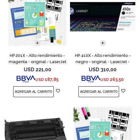
HP 201X - Alto rendimiento -
HP 410X - Alto rendimiento -
magenta - original - LaserJet
negro - original - LaserJet -
- cartucho de tóner (CF403X)
cartucho de tóner (CF410X) -
USD
221,00
USD
310,00
- para Color LaserJet Pro
para Color LaserJet Pro M452,
187,85
263,50
USD
USD
M252dn, M252dw
MFP M377,