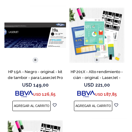
HP 19A - Negro - original - kit
HP 201X - Alto rendimiento -
de tambor - para LaserJet Pro
cián - original - LaserJet -
M102, M104, MFP M130, MFP
cartucho de tóner (CF401X) -
USD
149,00
USD
221,00
M132
para Color LaserJet Pro
126,65
187,85
USD
USD
M252dn, M252dw, M