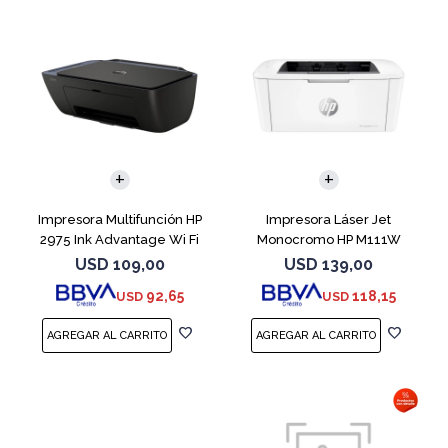
Impresora Multifunción HP
Impresora Láser Jet
2975 Ink Advantage Wi Fi
Monocromo HP M111W
USD
109,00
USD
139,00
92,65
118,15
USD
USD