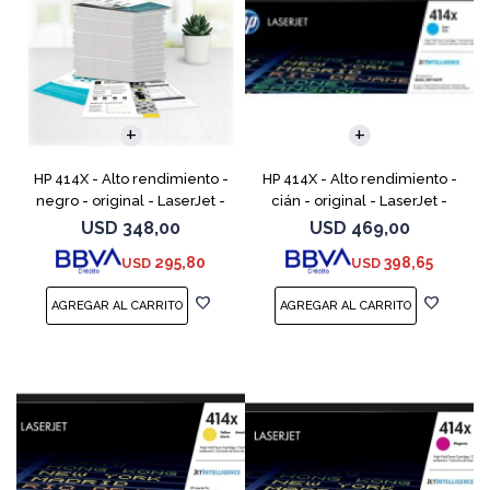
HP 414X - Alto rendimiento -
HP 414X - Alto rendimiento -
negro - original - LaserJet -
cián - original - LaserJet -
cartucho de tóner (W2020X) -
cartucho de tóner (W2021X) -
USD
348,00
USD
469,00
para Color LaserJet
para Color LaserJet
295,80
398,65
USD
USD
Enterprise M455, MFP
Enterprise M455, MFP