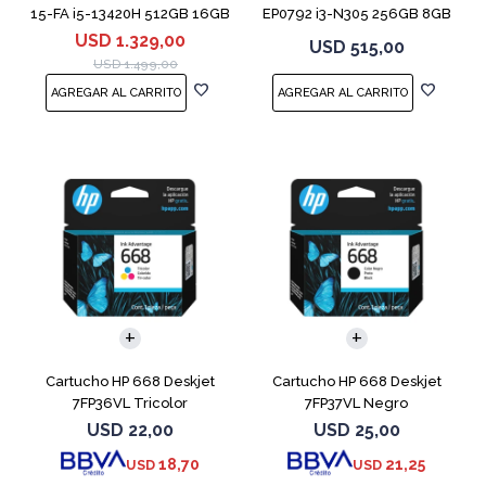
15-FA i5-13420H 512GB 16GB
EP0792 i3-N305 256GB 8GB
RTX 4050
14" Moonligh
USD
1.329,00
USD
515,00
USD
1.499,00
Cartucho HP 668 Deskjet
Cartucho HP 668 Deskjet
7FP36VL Tricolor
7FP37VL Negro
USD
22,00
USD
25,00
18,70
21,25
USD
USD