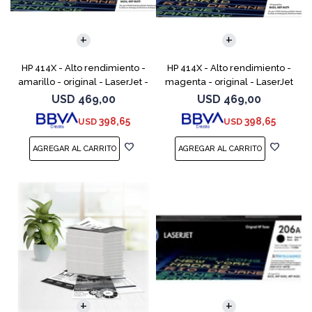
HP 414X - Alto rendimiento -
HP 414X - Alto rendimiento -
amarillo - original - LaserJet -
magenta - original - LaserJet
cartucho de tóner (W2022X) -
- cartucho de tóner (W2023X)
USD
469,00
USD
469,00
para Color LaserJet
- para Color LaserJet
398,65
398,65
USD
USD
Enterprise M455,
Enterprise M455, M