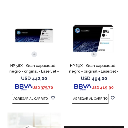
HP 58X - Gran capacidad -
HP 89X - Gran capacidad -
negro - original - LaserJet -
negro - original - LaserJet -
cartucho de tóner (CF258X) -
cartucho de tóner (CF289X)
USD
442,00
USD
494,00
para LaserJet Pro M404dn,
375,70
419,90
USD
USD
M404dw, M404n, M4