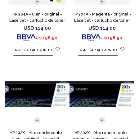
HP 204A - Cián - original -
HP 204A - Magenta - original -
LaserJet - cartucho de tóner
LaserJet - cartucho de tóner
(CF511A) - para Color LaserJet
(CF513A) - para Color LaserJet
USD
114,00
USD
114,00
Pro M154a, M154nw, MFP
Pro M154a, M154nw, MFP
96,90
96,90
USD
USD
M180n, MFP M180nw
M180n, MFP M18
HP 202X - Alto rendimiento -
HP 202X - Alto rendimiento -
cián - original - LaserJet -
amarillo - original - LaserJet -