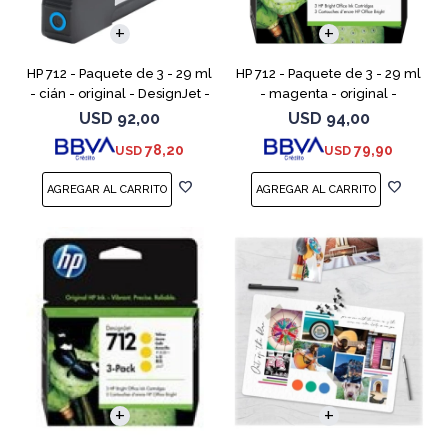
HP 712 - Paquete de 3 - 29 ml
HP 712 - Paquete de 3 - 29 ml
- cián - original - DesignJet -
- magenta - original -
cartucho de tinta - para
DesignJet - cartucho de tinta
USD
92,00
USD
94,00
DesignJet Studio, T210, T230,
- para DesignJet Studio, T210,
78,20
79,90
USD
USD
T250, T630,
T230, T250, T6