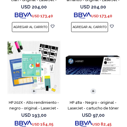
cartucho de tóner (CF501X) -
cartucho de tóner (CF502X) -
USD
204,00
USD
204,00
para Color LaserJet Pro
para Color LaserJet Pro
173,40
173,40
USD
USD
M254dw, M254nw, M
M254dw, M254n
HP 202X - Alto rendimiento -
HP 48a - Negro - original -
negro - original - LaserJet -
LaserJet - cartucho de tóner
cartucho de tóner (CF500X) -
(CF248A) - para LaserJet Pro
USD
193,00
USD
97,00
para Color LaserJet Pro
M15a, MFP M28a, MFP M28w,
164,05
82,45
USD
USD
M254dw, M254nw,
MFP M31w