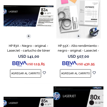
HP 83A - Negro - original -
HP 55X - Alto rendimiento -
LaserJet - cartucho de tóner
negro - original - LaserJet -
(CF283A) - para LaserJet Pro
cartucho de tóner (CE255X) -
USD
141,00
USD
507,00
M201, M202, MFP M125, MFP
para LaserJet Enterprise MFP
119,85
430,95
USD
USD
M127, MFP M225
M525; LaserJ