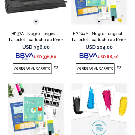
HP 37A - Negro - original -
HP 204A - Negro - original -
LaserJet - cartucho de tóner
LaserJet - cartucho de tóner
(CF237A) - para LaserJet
(CF510A) - para Color
USD
396,00
USD
104,00
Managed MFP E62555;
LaserJet Pro M154a, M154nw,
336,60
88,40
USD
USD
LaserJet Managed Flow MFP
MFP M180n, MFP M180n