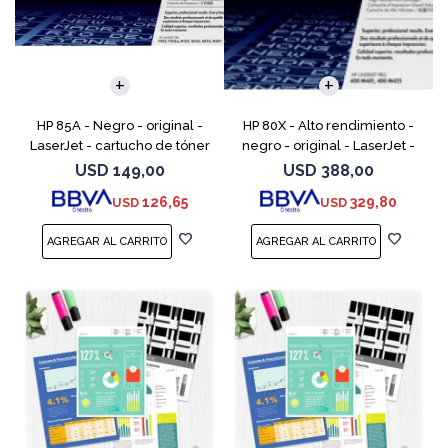
HP 85A - Negro - original -
HP 80X - Alto rendimiento -
LaserJet - cartucho de tóner
negro - original - LaserJet -
(CE285A) - para LaserJet Pro
cartucho de tóner (CF280X) -
USD
149,00
USD
388,00
M1132 MFP, M1212nf MFP,
para LaserJet Pro 400 M401,
126,65
329,80
USD
USD
M1217nfw MFP, P110
MFP M425