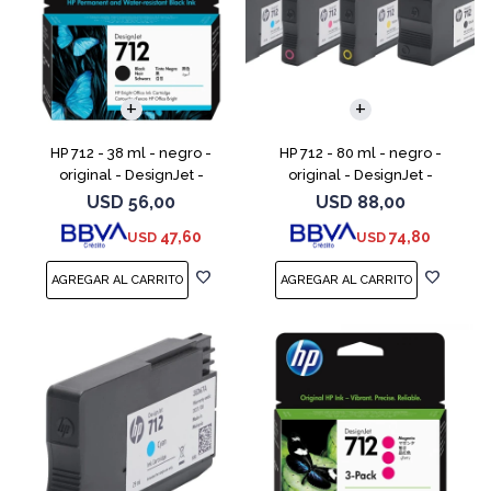
HP 712 - 38 ml - negro -
HP 712 - 80 ml - negro -
original - DesignJet -
original - DesignJet -
cartucho de tinta - para
cartucho de tinta - para
USD
56,00
USD
88,00
DesignJet Studio, T210, T230,
DesignJet Studio, T210, T230,
47,60
74,80
USD
USD
T250, T630, T650
T250, T630, T650