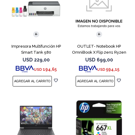
COMPARAR
Impresora Multifunción HP
OUTLET- Notebook HP
Smart Tank 580
OmniBook X Flip 2en1 Ryzen
5 512GB 8GB
USD
229,00
USD
699,00
194,65
594,15
USD
USD