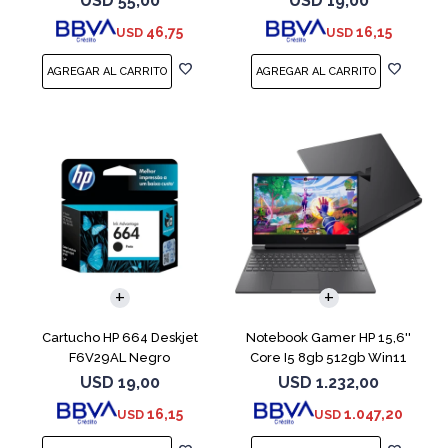
USD
55,00
USD
19,00
46,75
16,15
USD
USD
COMPARAR
Cartucho HP 664 Deskjet
Notebook Gamer HP 15,6''
F6V29AL Negro
Core I5 8gb 512gb Win11
Rtx3050
USD
19,00
USD
1.232,00
16,15
1.047,20
USD
USD