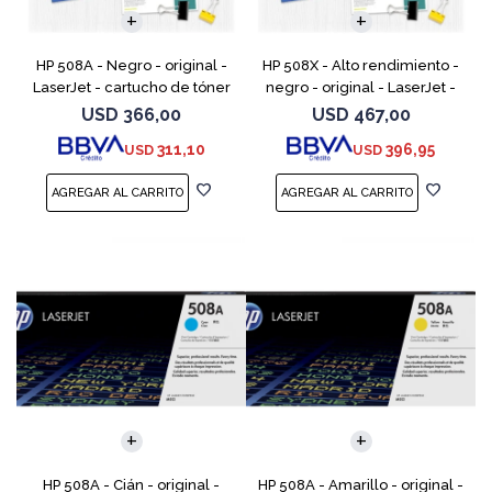
HP 508A - Negro - original -
HP 508X - Alto rendimiento -
LaserJet - cartucho de tóner
negro - original - LaserJet -
(CF360A) - para Color
cartucho de tóner (CF360X) -
USD
366,00
USD
467,00
LaserJet Enterprise MFP M577;
para Color LaserJet
311,10
396,95
USD
USD
LaserJet Enterpris
Enterprise MFP M577;
HP 508A - Cián - original -
HP 508A - Amarillo - original -