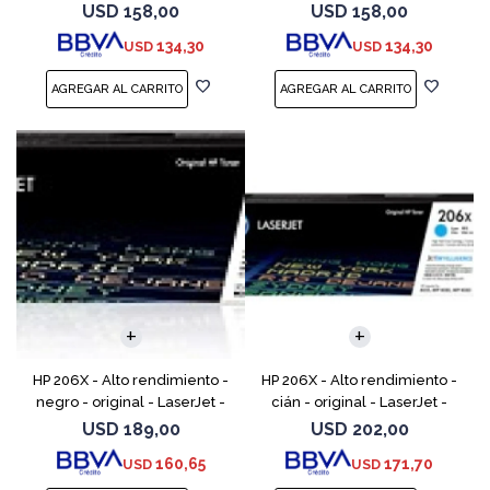
(W2112A) - para Color
(W2113A) - para Color
USD
158,00
USD
158,00
LaserJet Pro M255, M283, MFP
LaserJet Pro M255, M283, MFP
134,30
134,30
USD
USD
M282, MFP M283
M282, MFP M283
HP 206X - Alto rendimiento -
HP 206X - Alto rendimiento -
negro - original - LaserJet -
cián - original - LaserJet -
cartucho de tóner (W2110X) -
cartucho de tóner (W2111X) -
USD
189,00
USD
202,00
para Color LaserJet Pro M255,
para Color LaserJet Pro M255,
160,65
171,70
USD
USD
M283, MFP
M283, MFP M