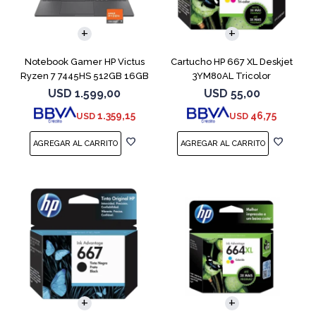
COMPARAR
Notebook Gamer HP Victus
Cartucho HP 667 XL Deskjet
Ryzen 7 7445HS 512GB 16GB
3YM80AL Tricolor
RTX 4050
USD
1.599,00
USD
55,00
1.359,15
46,75
USD
USD