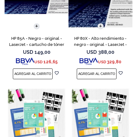
HP 85A - Negro - original -
HP 80X - Alto rendimiento -
LaserJet - cartucho de tóner
negro - original - LaserJet -
(CE285A) - para LaserJet Pro
cartucho de tóner (CF280X) -
USD
149,00
USD
388,00
M1132 MFP, M1212nf MFP,
para LaserJet Pro 400 M401,
126,65
329,80
USD
USD
M1217nfw MFP, P110
MFP M425