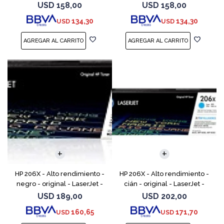
(W2112A) - para Color
(W2113A) - para Color
USD
158,00
USD
158,00
LaserJet Pro M255, M283, MFP
LaserJet Pro M255, M283, MFP
134,30
134,30
USD
USD
M282, MFP M283
M282, MFP M283
HP 206X - Alto rendimiento -
HP 206X - Alto rendimiento -
negro - original - LaserJet -
cián - original - LaserJet -
cartucho de tóner (W2110X) -
cartucho de tóner (W2111X) -
USD
189,00
USD
202,00
para Color LaserJet Pro M255,
para Color LaserJet Pro M255,
160,65
171,70
USD
USD
M283, MFP
M283, MFP M