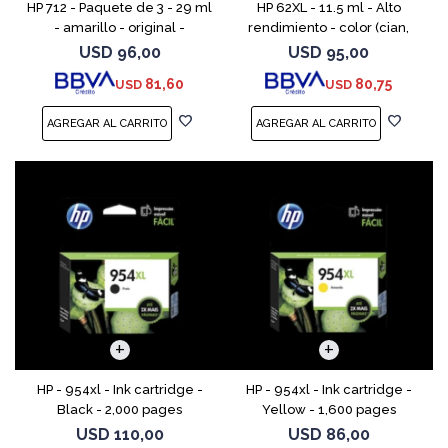
HP 712 - Paquete de 3 - 29 ml
HP 62XL - 11.5 ml - Alto
- amarillo - original -
rendimiento - color (cian,
DesignJet - cartucho de tinta
magenta, amarillo) - original
USD
96,00
USD
95,00
- para DesignJet Studio, T210,
- cartucho de tinta - para
81,60
80,75
USD
USD
T230, T250, T
ENVY 55XX, 56XX, 76
HP - 954xl - Ink cartridge -
HP - 954xl - Ink cartridge -
Black - 2,000 pages
Yellow - 1,600 pages
USD
110,00
USD
86,00