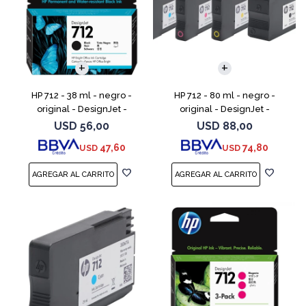
HP 712 - 38 ml - negro -
HP 712 - 80 ml - negro -
original - DesignJet -
original - DesignJet -
cartucho de tinta - para
cartucho de tinta - para
USD
56,00
USD
88,00
DesignJet Studio, T210, T230,
DesignJet Studio, T210, T230,
47,60
74,80
USD
USD
T250, T630, T650
T250, T630, T650