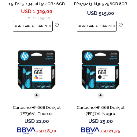
15-FA i5-13420H 512GB 16GB
EP0792 i3-N305 256GB 8GB
RTX 4050
14" Moonligh
USD
1.329,00
USD
515,00
USD
1.499,00
Cartucho HP 668 Deskjet
Cartucho HP 668 Deskjet
7FP36VL Tricolor
7FP37VL Negro
USD
22,00
USD
25,00
18,70
21,25
USD
USD