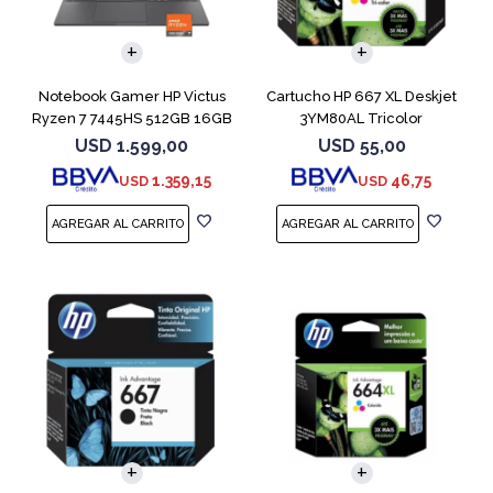
COMPARAR
Notebook Gamer HP Victus
Cartucho HP 667 XL Deskjet
Ryzen 7 7445HS 512GB 16GB
3YM80AL Tricolor
RTX 4050
USD
1.599,00
USD
55,00
1.359,15
46,75
USD
USD