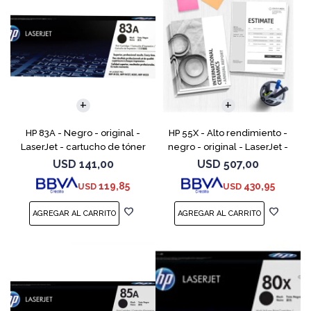
HP 83A - Negro - original -
HP 55X - Alto rendimiento -
LaserJet - cartucho de tóner
negro - original - LaserJet -
(CF283A) - para LaserJet Pro
cartucho de tóner (CE255X) -
USD
141,00
USD
507,00
M201, M202, MFP M125, MFP
para LaserJet Enterprise MFP
119,85
430,95
USD
USD
M127, MFP M225
M525; LaserJ