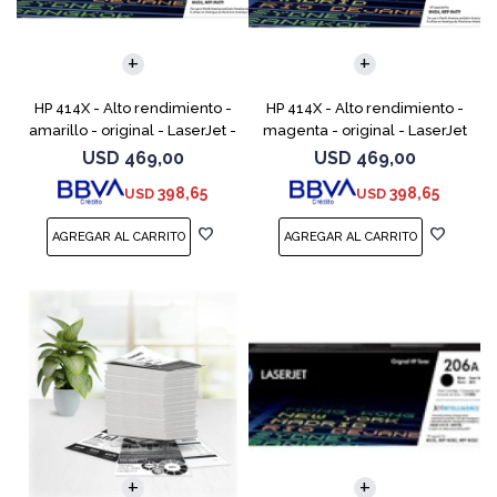
HP 414X - Alto rendimiento -
HP 414X - Alto rendimiento -
amarillo - original - LaserJet -
magenta - original - LaserJet
cartucho de tóner (W2022X) -
- cartucho de tóner (W2023X)
USD
469,00
USD
469,00
para Color LaserJet
- para Color LaserJet
398,65
398,65
USD
USD
Enterprise M455,
Enterprise M455, M