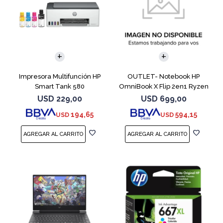
COMPARAR
Impresora Multifunción HP
OUTLET- Notebook HP
Smart Tank 580
OmniBook X Flip 2en1 Ryzen
5 512GB 8GB
USD
229,00
USD
699,00
194,65
594,15
USD
USD