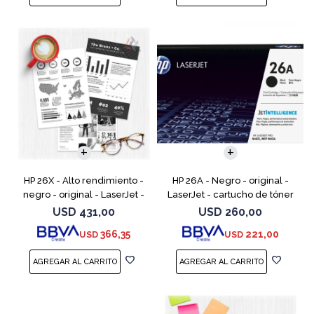
HP 26X - Alto rendimiento -
HP 26A - Negro - original -
negro - original - LaserJet -
LaserJet - cartucho de tóner
cartucho de tóner (CF226X) -
(CF226A) - para LaserJet Pro
USD
431,00
USD
260,00
para LaserJet Pro M402, MFP
M402, MFP M426
366,35
221,00
USD
USD
M426