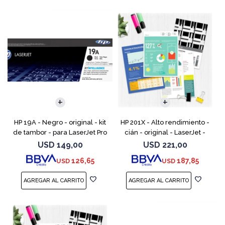
HP 19A - Negro - original - kit
HP 201X - Alto rendimiento -
de tambor - para LaserJet Pro
cián - original - LaserJet -
M102, M104, MFP M130, MFP
cartucho de tóner (CF401X) -
USD
149,00
USD
221,00
M132
para Color LaserJet Pro
126,65
187,85
USD
USD
M252dn, M252dw, M