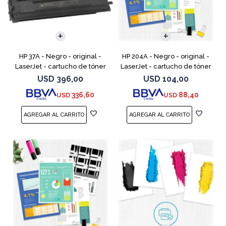
HP 37A - Negro - original -
HP 204A - Negro - original -
LaserJet - cartucho de tóner
LaserJet - cartucho de tóner
(CF237A) - para LaserJet
(CF510A) - para Color
USD
396,00
USD
104,00
Managed MFP E62555;
LaserJet Pro M154a, M154nw,
336,60
88,40
USD
USD
LaserJet Managed Flow MFP
MFP M180n, MFP M180n