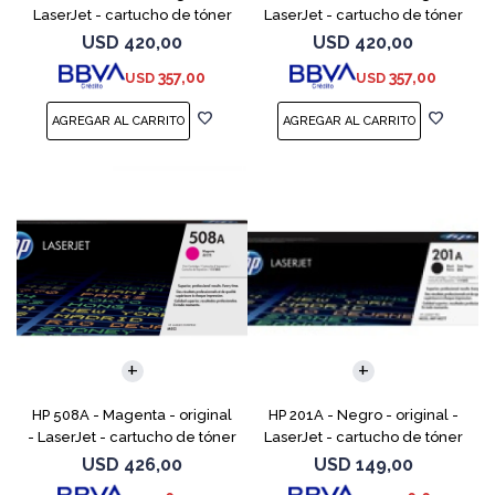
LaserJet - cartucho de tóner
LaserJet - cartucho de tóner
(CF361A) - para Color
(CF362A) - para Color
USD
420,00
USD
420,00
LaserJet Enterprise MFP M577;
LaserJet Enterprise MFP M577;
357,00
357,00
USD
USD
LaserJet Enterprise
LaserJet Enterp
HP 508A - Magenta - original
HP 201A - Negro - original -
- LaserJet - cartucho de tóner
LaserJet - cartucho de tóner
(CF363A) - para Color
(CF400A) - para Color
USD
426,00
USD
149,00
LaserJet Enterprise MFP M577;
LaserJet Pro M252dn,