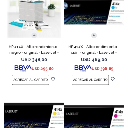
HP 414X - Alto rendimiento -
HP 414X - Alto rendimiento -
negro - original - LaserJet -
cián - original - LaserJet -
cartucho de tóner (W2020X) -
cartucho de tóner (W2021X) -
USD
348,00
USD
469,00
para Color LaserJet
para Color LaserJet
295,80
398,65
USD
USD
Enterprise M455, MFP
Enterprise M455, MFP