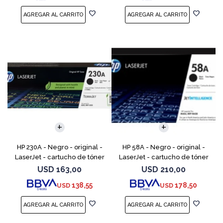
HP 230A - Negro - original -
HP 58A - Negro - original -
LaserJet - cartucho de tóner
LaserJet - cartucho de tóner
(W2300A) - para Color
(CF258A) - para LaserJet Pro
USD
163,00
USD
210,00
LaserJet Pro 4201, 4203, MFP
M404dn, M404dw, M404n,
138,55
178,50
USD
USD
4301, MFP 4303
M428fdw, MFP M428dw