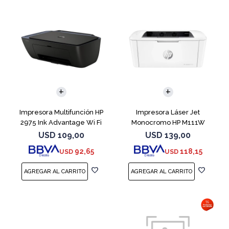
Impresora Multifunción HP
Impresora Láser Jet
2975 Ink Advantage Wi Fi
Monocromo HP M111W
USD
109,00
USD
139,00
92,65
118,15
USD
USD