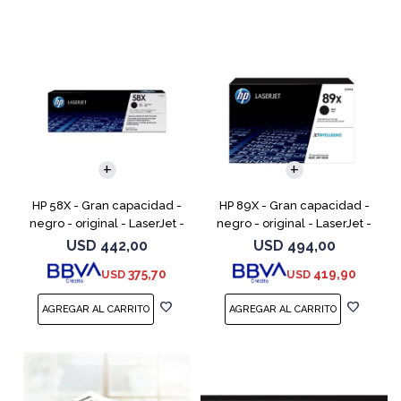
HP 58X - Gran capacidad -
HP 89X - Gran capacidad -
negro - original - LaserJet -
negro - original - LaserJet -
cartucho de tóner (CF258X) -
cartucho de tóner (CF289X)
USD
442,00
USD
494,00
para LaserJet Pro M404dn,
375,70
419,90
USD
USD
M404dw, M404n, M4