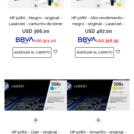
HP 508A - Negro - original -
HP 508X - Alto rendimiento -
LaserJet - cartucho de tóner
negro - original - LaserJet -
(CF360A) - para Color
cartucho de tóner (CF360X) -
USD
366,00
USD
467,00
LaserJet Enterprise MFP M577;
para Color LaserJet
311,10
396,95
USD
USD
LaserJet Enterpris
Enterprise MFP M577;
HP 508A - Cián - original -
HP 508A - Amarillo - original -