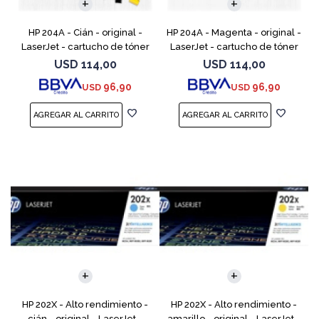
HP 204A - Cián - original -
HP 204A - Magenta - original -
LaserJet - cartucho de tóner
LaserJet - cartucho de tóner
(CF511A) - para Color LaserJet
(CF513A) - para Color LaserJet
USD
114,00
USD
114,00
Pro M154a, M154nw, MFP
Pro M154a, M154nw, MFP
96,90
96,90
USD
USD
M180n, MFP M180nw
M180n, MFP M18
HP 202X - Alto rendimiento -
HP 202X - Alto rendimiento -
cián - original - LaserJet -
amarillo - original - LaserJet -