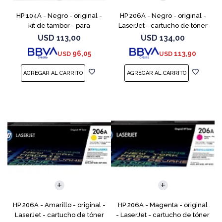
HP 104A - Negro - original -
HP 206A - Negro - original -
kit de tambor - para
LaserJet - cartucho de tóner
Neverstop Laser 1000a,
(W2110A) - para Color
USD
113,00
USD
134,00
1000n, 1000w, MFP 1200a, MFP
LaserJet Pro M255, M283, MFP
96,05
113,90
USD
USD
1200n, MFP 1200nw, MFP 120
M282, MFP M283
HP 206A - Amarillo - original -
HP 206A - Magenta - original
LaserJet - cartucho de tóner
- LaserJet - cartucho de tóner