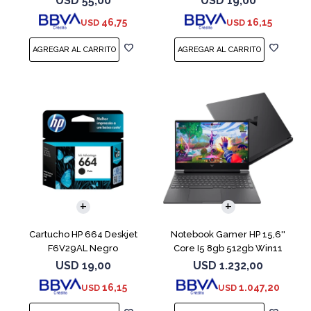
USD
55,00
USD
19,00
46,75
16,15
USD
USD
COMPARAR
Cartucho HP 664 Deskjet
Notebook Gamer HP 15,6''
F6V29AL Negro
Core I5 8gb 512gb Win11
Rtx3050
USD
19,00
USD
1.232,00
16,15
1.047,20
USD
USD