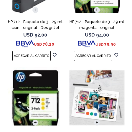
HP 712 - Paquete de 3 - 29 ml
HP 712 - Paquete de 3 - 29 ml
- cián - original - DesignJet -
- magenta - original -
cartucho de tinta - para
DesignJet - cartucho de tinta
USD
92,00
USD
94,00
DesignJet Studio, T210, T230,
- para DesignJet Studio, T210,
78,20
79,90
USD
USD
T250, T630,
T230, T250, T6