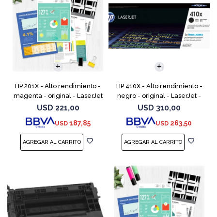
HP 201X - Alto rendimiento -
HP 410X - Alto rendimiento -
magenta - original - LaserJet
negro - original - LaserJet -
- cartucho de tóner (CF403X)
cartucho de tóner (CF410X) -
USD
221,00
USD
310,00
- para Color LaserJet Pro
para Color LaserJet Pro M452,
187,85
263,50
USD
USD
M252dn, M252dw
MFP M377,