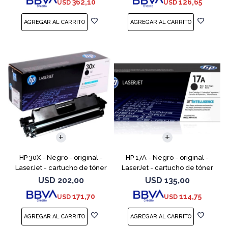
362,10
126,65
USD
USD
LaserJet Enterpr
M252dw, M252n, MFP M277c6,
HP 30X - Negro - original -
HP 17A - Negro - original -
LaserJet - cartucho de tóner
LaserJet - cartucho de tóner
(CF230X) - para LaserJet Pro
(CF217A) - para LaserJet Pro
USD
202,00
USD
135,00
M203d, M203dn, M203dw, MFP
M102a, M102w, MFP M130a,
171,70
114,75
USD
USD
M227fdn, MFP M2
MFP M130fn, MFP M