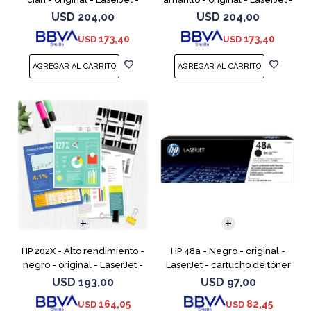
cartucho de tóner (CF501X) -
cartucho de tóner (CF502X) -
USD
204,00
USD
204,00
para Color LaserJet Pro
para Color LaserJet Pro
173,40
173,40
USD
USD
M254dw, M254nw, M
M254dw, M254n
HP 202X - Alto rendimiento -
HP 48a - Negro - original -
negro - original - LaserJet -
LaserJet - cartucho de tóner
cartucho de tóner (CF500X) -
(CF248A) - para LaserJet Pro
USD
193,00
USD
97,00
para Color LaserJet Pro
M15a, MFP M28a, MFP M28w,
164,05
82,45
USD
USD
M254dw, M254nw,
MFP M31w