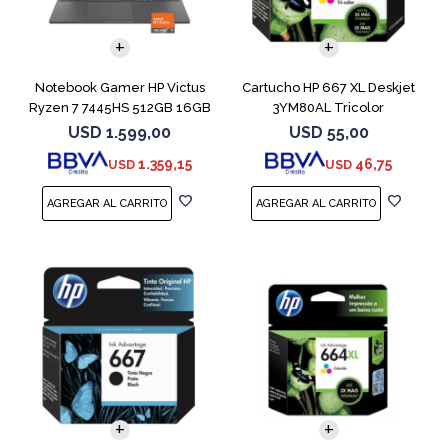
COMPARAR
Notebook Gamer HP Victus
Cartucho HP 667 XL Deskjet
Ryzen 7 7445HS 512GB 16GB
3YM80AL Tricolor
RTX 4050
USD
1.599,00
USD
55,00
1.359,15
46,75
USD
USD