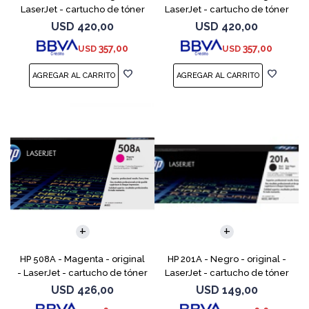
LaserJet - cartucho de tóner
LaserJet - cartucho de tóner
(CF361A) - para Color
(CF362A) - para Color
USD
420,00
USD
420,00
LaserJet Enterprise MFP M577;
LaserJet Enterprise MFP M577;
357,00
357,00
USD
USD
LaserJet Enterprise
LaserJet Enterp
HP 508A - Magenta - original
HP 201A - Negro - original -
- LaserJet - cartucho de tóner
LaserJet - cartucho de tóner
(CF363A) - para Color
(CF400A) - para Color
USD
426,00
USD
149,00
LaserJet Enterprise MFP M577;
LaserJet Pro M252dn,