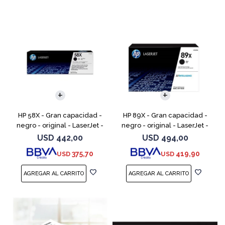
HP 58X - Gran capacidad -
HP 89X - Gran capacidad -
negro - original - LaserJet -
negro - original - LaserJet -
cartucho de tóner (CF258X) -
cartucho de tóner (CF289X)
USD
442,00
USD
494,00
para LaserJet Pro M404dn,
375,70
419,90
USD
USD
M404dw, M404n, M4