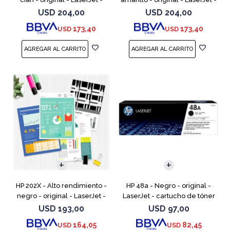
cartucho de tóner (CF501X) -
cartucho de tóner (CF502X) -
USD
204,00
USD
204,00
para Color LaserJet Pro
para Color LaserJet Pro
173,40
173,40
USD
USD
M254dw, M254nw, M
M254dw, M254n
HP 202X - Alto rendimiento -
HP 48a - Negro - original -
negro - original - LaserJet -
LaserJet - cartucho de tóner
cartucho de tóner (CF500X) -
(CF248A) - para LaserJet Pro
USD
193,00
USD
97,00
para Color LaserJet Pro
M15a, MFP M28a, MFP M28w,
164,05
82,45
USD
USD
M254dw, M254nw,
MFP M31w