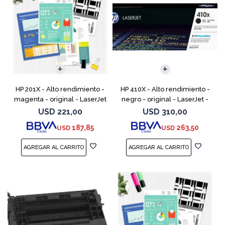
HP 201X - Alto rendimiento -
HP 410X - Alto rendimiento -
magenta - original - LaserJet
negro - original - LaserJet -
- cartucho de tóner (CF403X)
cartucho de tóner (CF410X) -
USD
221,00
USD
310,00
- para Color LaserJet Pro
para Color LaserJet Pro M452,
187,85
263,50
USD
USD
M252dn, M252dw
MFP M377,