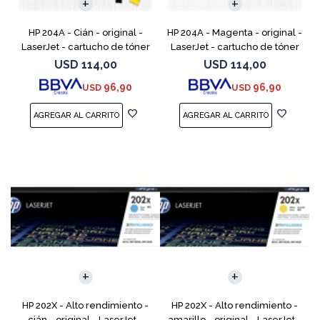
HP 204A - Cián - original -
HP 204A - Magenta - original -
LaserJet - cartucho de tóner
LaserJet - cartucho de tóner
(CF511A) - para Color LaserJet
(CF513A) - para Color LaserJet
USD
114,00
USD
114,00
Pro M154a, M154nw, MFP
Pro M154a, M154nw, MFP
96,90
96,90
USD
USD
M180n, MFP M180nw
M180n, MFP M18
HP 202X - Alto rendimiento -
HP 202X - Alto rendimiento -
cián - original - LaserJet -
amarillo - original - LaserJet -