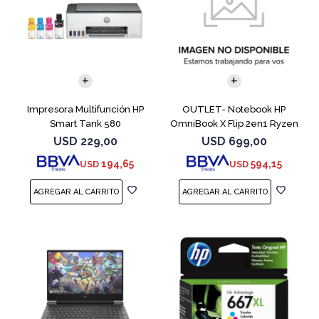
COMPARAR
Impresora Multifunción HP
OUTLET- Notebook HP
Smart Tank 580
OmniBook X Flip 2en1 Ryzen
5 512GB 8GB
USD
229,00
USD
699,00
194,65
594,15
USD
USD