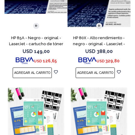
HP 85A - Negro - original -
HP 80X - Alto rendimiento -
LaserJet - cartucho de tóner
negro - original - LaserJet -
(CE285A) - para LaserJet Pro
cartucho de tóner (CF280X) -
USD
149,00
USD
388,00
M1132 MFP, M1212nf MFP,
para LaserJet Pro 400 M401,
126,65
329,80
USD
USD
M1217nfw MFP, P110
MFP M425