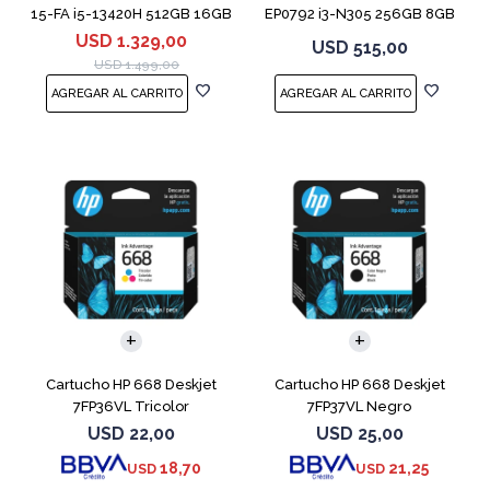
15-FA i5-13420H 512GB 16GB
EP0792 i3-N305 256GB 8GB
RTX 4050
14" Moonligh
USD
1.329,00
USD
515,00
USD
1.499,00
Cartucho HP 668 Deskjet
Cartucho HP 668 Deskjet
7FP36VL Tricolor
7FP37VL Negro
USD
22,00
USD
25,00
18,70
21,25
USD
USD