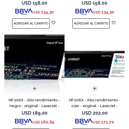
(W2112A) - para Color
(W2113A) - para Color
USD
158,00
USD
158,00
LaserJet Pro M255, M283, MFP
LaserJet Pro M255, M283, MFP
134,30
134,30
USD
USD
M282, MFP M283
M282, MFP M283
HP 206X - Alto rendimiento -
HP 206X - Alto rendimiento -
negro - original - LaserJet -
cián - original - LaserJet -
cartucho de tóner (W2110X) -
cartucho de tóner (W2111X) -
USD
189,00
USD
202,00
para Color LaserJet Pro M255,
para Color LaserJet Pro M255,
160,65
171,70
USD
USD
M283, MFP
M283, MFP M