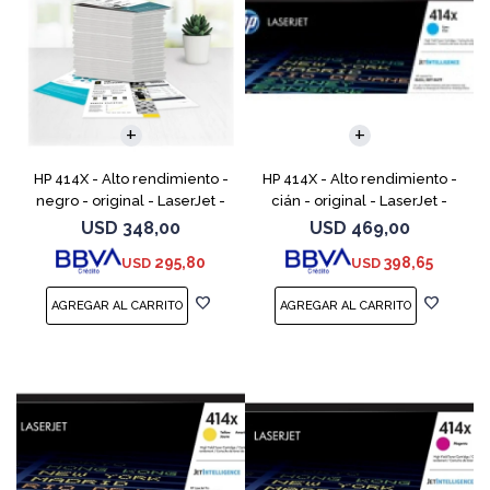
HP 414X - Alto rendimiento -
HP 414X - Alto rendimiento -
negro - original - LaserJet -
cián - original - LaserJet -
cartucho de tóner (W2020X) -
cartucho de tóner (W2021X) -
USD
348,00
USD
469,00
para Color LaserJet
para Color LaserJet
295,80
398,65
USD
USD
Enterprise M455, MFP
Enterprise M455, MFP