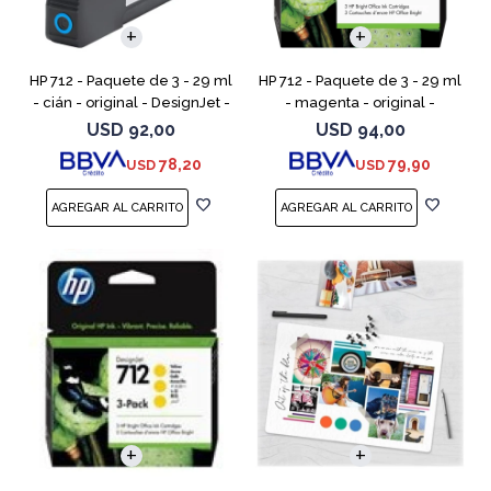
HP 712 - Paquete de 3 - 29 ml
HP 712 - Paquete de 3 - 29 ml
- cián - original - DesignJet -
- magenta - original -
cartucho de tinta - para
DesignJet - cartucho de tinta
USD
92,00
USD
94,00
DesignJet Studio, T210, T230,
- para DesignJet Studio, T210,
78,20
79,90
USD
USD
T250, T630,
T230, T250, T6