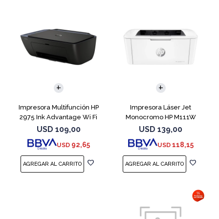
Impresora Multifunción HP
Impresora Láser Jet
2975 Ink Advantage Wi Fi
Monocromo HP M111W
USD
109,00
USD
139,00
92,65
118,15
USD
USD