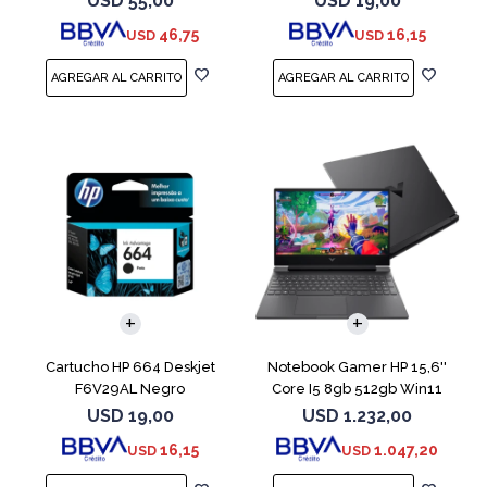
USD
55,00
USD
19,00
46,75
16,15
USD
USD
COMPARAR
Cartucho HP 664 Deskjet
Notebook Gamer HP 15,6''
F6V29AL Negro
Core I5 8gb 512gb Win11
Rtx3050
USD
19,00
USD
1.232,00
16,15
1.047,20
USD
USD