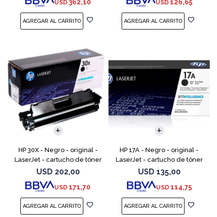
362,10
126,65
USD
USD
LaserJet Enterpr
M252dw, M252n, MFP M277c6,
HP 30X - Negro - original -
HP 17A - Negro - original -
LaserJet - cartucho de tóner
LaserJet - cartucho de tóner
(CF230X) - para LaserJet Pro
(CF217A) - para LaserJet Pro
USD
202,00
USD
135,00
M203d, M203dn, M203dw, MFP
M102a, M102w, MFP M130a,
171,70
114,75
USD
USD
M227fdn, MFP M2
MFP M130fn, MFP M