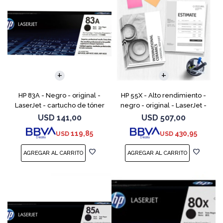
HP 83A - Negro - original -
HP 55X - Alto rendimiento -
LaserJet - cartucho de tóner
negro - original - LaserJet -
(CF283A) - para LaserJet Pro
cartucho de tóner (CE255X) -
USD
141,00
USD
507,00
M201, M202, MFP M125, MFP
para LaserJet Enterprise MFP
119,85
430,95
USD
USD
M127, MFP M225
M525; LaserJ