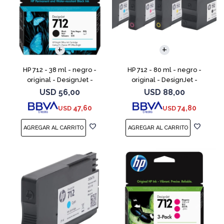
HP 712 - 38 ml - negro -
HP 712 - 80 ml - negro -
original - DesignJet -
original - DesignJet -
cartucho de tinta - para
cartucho de tinta - para
USD
56,00
USD
88,00
DesignJet Studio, T210, T230,
DesignJet Studio, T210, T230,
47,60
74,80
USD
USD
T250, T630, T650
T250, T630, T650