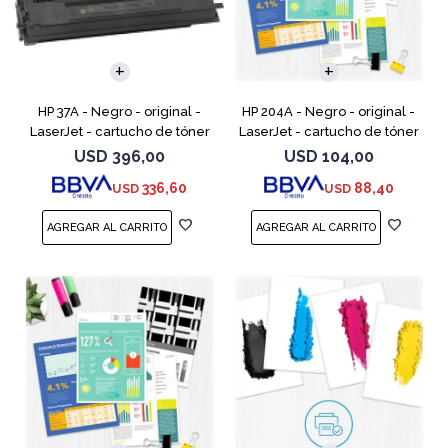
HP 37A - Negro - original -
HP 204A - Negro - original -
LaserJet - cartucho de tóner
LaserJet - cartucho de tóner
(CF237A) - para LaserJet
(CF510A) - para Color
USD
396,00
USD
104,00
Managed MFP E62555;
LaserJet Pro M154a, M154nw,
336,60
88,40
USD
USD
LaserJet Managed Flow MFP
MFP M180n, MFP M180n