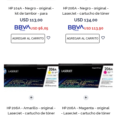
HP 104A - Negro - original -
HP 206A - Negro - original -
kit de tambor - para
LaserJet - cartucho de tóner
Neverstop Laser 1000a,
(W2110A) - para Color
USD
113,00
USD
134,00
1000n, 1000w, MFP 1200a, MFP
LaserJet Pro M255, M283, MFP
96,05
113,90
USD
USD
1200n, MFP 1200nw, MFP 120
M282, MFP M283
HP 206A - Amarillo - original -
HP 206A - Magenta - original
LaserJet - cartucho de tóner
- LaserJet - cartucho de tóner