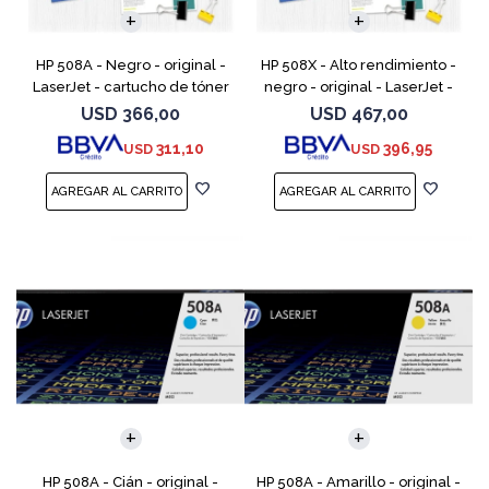
HP 508A - Negro - original -
HP 508X - Alto rendimiento -
LaserJet - cartucho de tóner
negro - original - LaserJet -
(CF360A) - para Color
cartucho de tóner (CF360X) -
USD
366,00
USD
467,00
LaserJet Enterprise MFP M577;
para Color LaserJet
311,10
396,95
USD
USD
LaserJet Enterpris
Enterprise MFP M577;
HP 508A - Cián - original -
HP 508A - Amarillo - original -