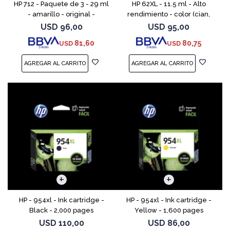
HP 712 - Paquete de 3 - 29 ml
HP 62XL - 11.5 ml - Alto
- amarillo - original -
rendimiento - color (cian,
DesignJet - cartucho de tinta
magenta, amarillo) - original
USD
96,00
USD
95,00
- para DesignJet Studio, T210,
- cartucho de tinta - para
81,60
80,75
USD
USD
T230, T250, T
ENVY 55XX, 56XX, 76
HP - 954xl - Ink cartridge -
HP - 954xl - Ink cartridge -
Black - 2,000 pages
Yellow - 1,600 pages
USD
110,00
USD
86,00