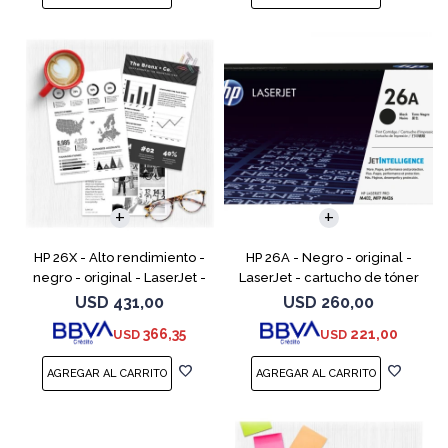
HP 26X - Alto rendimiento -
HP 26A - Negro - original -
negro - original - LaserJet -
LaserJet - cartucho de tóner
cartucho de tóner (CF226X) -
(CF226A) - para LaserJet Pro
USD
431,00
USD
260,00
para LaserJet Pro M402, MFP
M402, MFP M426
366,35
221,00
USD
USD
M426