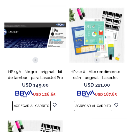
HP 19A - Negro - original - kit
HP 201X - Alto rendimiento -
de tambor - para LaserJet Pro
cián - original - LaserJet -
M102, M104, MFP M130, MFP
cartucho de tóner (CF401X) -
USD
149,00
USD
221,00
M132
para Color LaserJet Pro
126,65
187,85
USD
USD
M252dn, M252dw, M