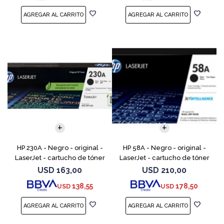
HP 230A - Negro - original -
HP 58A - Negro - original -
LaserJet - cartucho de tóner
LaserJet - cartucho de tóner
(W2300A) - para Color
(CF258A) - para LaserJet Pro
USD
163,00
USD
210,00
LaserJet Pro 4201, 4203, MFP
M404dn, M404dw, M404n,
138,55
178,50
USD
USD
4301, MFP 4303
M428fdw, MFP M428dw