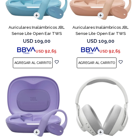
Auriculares Inalámbricos JBL
Auriculares Inalámbricos JBL
Sense Lite Open Ear TWS
Sense Lite Open Ear TWS
Azul
Beige
USD
109,00
USD
109,00
92,65
92,65
USD
USD