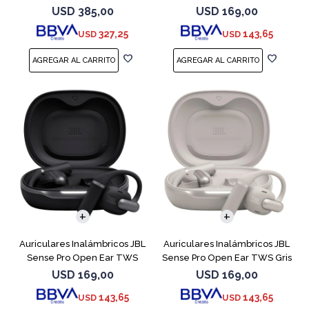
Negro
Blanco
USD
385,00
USD
169,00
327,25
143,65
USD
USD
Auriculares Inalámbricos JBL
Auriculares Inalámbricos JBL
Sense Pro Open Ear TWS
Sense Pro Open Ear TWS Gris
Negro
USD
169,00
USD
169,00
143,65
143,65
USD
USD