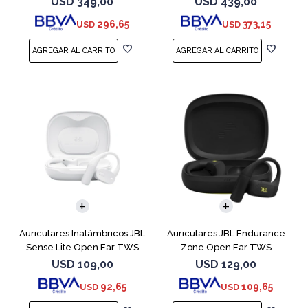
USD
349,00
USD
439,00
296,65
373,15
USD
USD
Auriculares Inalámbricos JBL
Auriculares JBL Endurance
Sense Lite Open Ear TWS
Zone Open Ear TWS
Blanco
Bluetooth Black
USD
109,00
USD
129,00
92,65
109,65
USD
USD