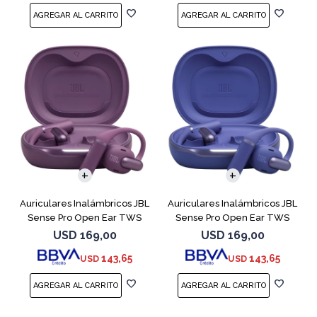
Auriculares Inalámbricos JBL
Auriculares Inalámbricos JBL
Sense Pro Open Ear TWS
Sense Pro Open Ear TWS
Purple
Azul
USD
169,00
USD
169,00
143,65
143,65
USD
USD