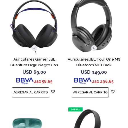
Auriculares Gamer JBL
Auriculares JBL Tour One M3
Quantum Q250 Negro Con
Bluetooth NC Black
Micrófono
USD
69,00
USD
349,00
58,65
296,65
USD
USD