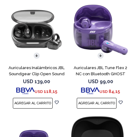
Auriculares Inalámbricos JBL
Auriculares JBL Tune Flex 2
Soundgear Clip Open Sound
NC con Bluetooth GHOST
Negro
EDITION
USD
139,00
USD
99,00
118,15
84,15
USD
USD