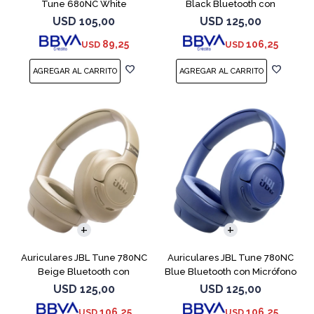
Tune 680NC White
Black Bluetooth con
Micrófono
USD
105,00
USD
125,00
89,25
106,25
USD
USD
Auriculares JBL Tune 780NC
Auriculares JBL Tune 780NC
Beige Bluetooth con
Blue Bluetooth con Micrófono
Micrófono
USD
125,00
USD
125,00
106,25
106,25
USD
USD