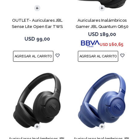
OUTLET- Auriculares JBL
Auriculares Inalámbricos
Sense Lite Open Ear TWS
Gamer JBL Quantum Q650
Negro
Negro
USD
189,00
USD
99,00
160,65
USD
Auriculares Inalámbricos JBL
Auriculares Inalámbricos JBL