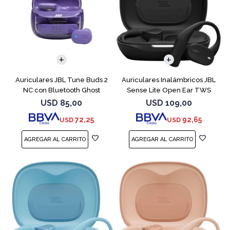
Auriculares JBL Tune Buds 2
Auriculares Inalámbricos JBL
NC con Bluetooth Ghost
Sense Lite Open Ear TWS
Negro
USD
85,00
USD
109,00
72,25
92,65
USD
USD