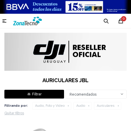
0

AURICULARES JBL
Recomendados
Filtrando por:
Audio, Foto y Video
Audio
Auriculares
Quitar filtros