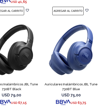
41,65
USD
es Inalámbricos JBL Tune
Auriculares Inalámbricos JBL Tune
730BT Black
730BT Blue
USD
79,00
USD
75,00
67,15
63,75
USD
USD