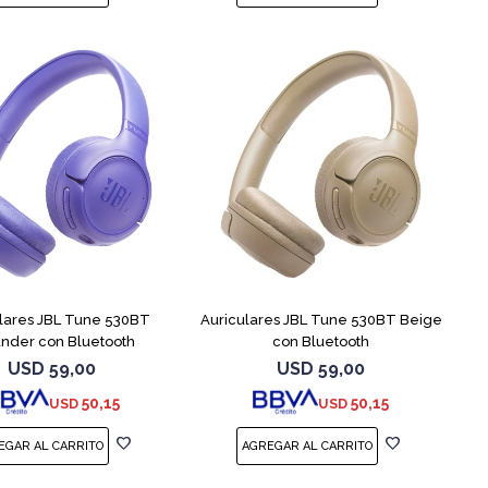
lares JBL Tune 530BT
Auriculares JBL Tune 530BT Beige
nder con Bluetooth
con Bluetooth
USD
59,00
USD
59,00
50,15
50,15
USD
USD