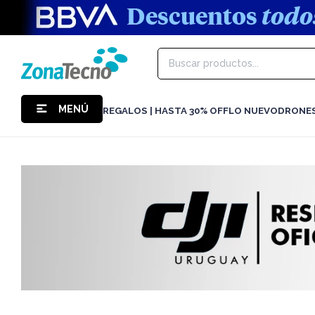
MENÚ
REGALOS | HASTA 30% OFF
LO NUEVO
DRONE