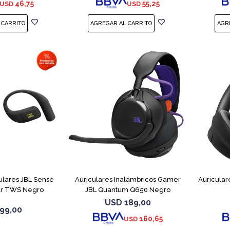
46,75
55,25
USD
USD
lares JBL Sense
Auriculares Inalámbricos Gamer
Auricular
ar TWS Negro
JBL Quantum Q650 Negro
USD
189,00
99,00
160,65
USD