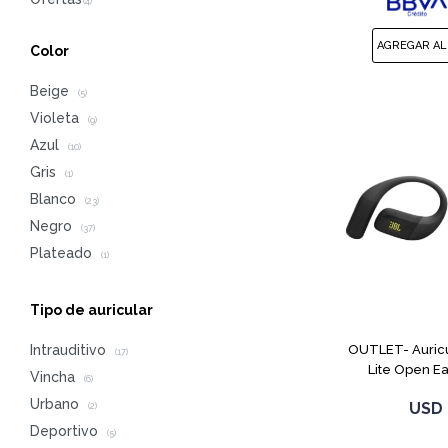
Color
Beige
(5)
Violeta
(9)
Azul
(10)
Gris
(1)
Blanco
(23)
Negro
(37)
Plateado
(1)
Tipo de auricular
OUTLET- Auricu
Intrauditivo
(17)
Lite Open E
Vincha
(6)
Urbano
USD
(2)
Deportivo
(5)