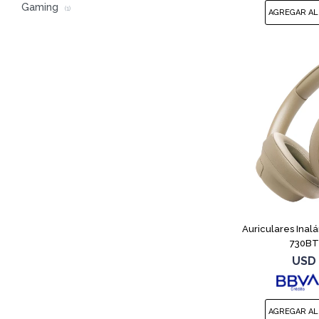
Gaming
(1)
Auriculares Inal
730BT
USD