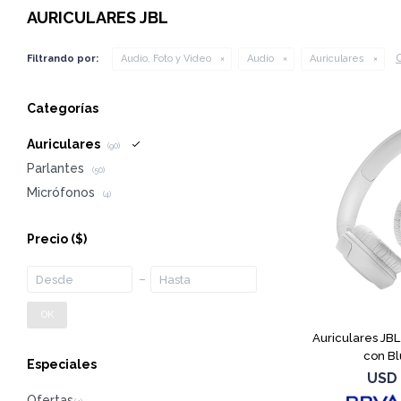
AURICULARES JBL
Q
Filtrando por:
Audio, Foto y Video
Audio
Auriculares
Categorías
Auriculares
(90)
Parlantes
(50)
Micrófonos
(4)
Precio
($)
OK
Auriculares JB
con Bl
Especiales
USD