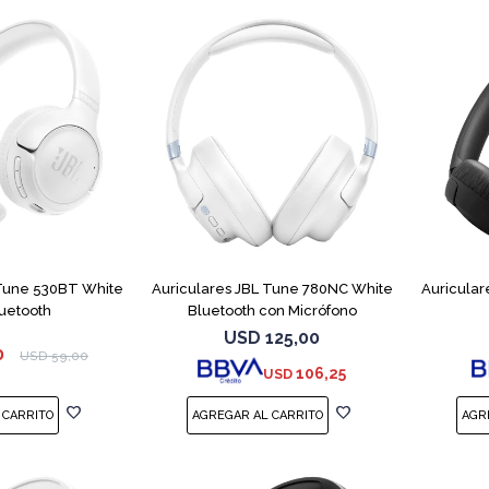
 Tune 530BT White
Auriculares JBL Tune 780NC White
Auricular
uetooth
Bluetooth con Micrófono
USD
125,00
0
USD
59,00
106,25
USD