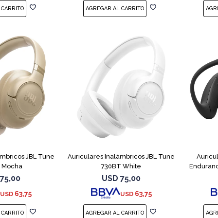
ámbricos JBL Tune
Auriculares Inalámbricos JBL Tune
Auricu
 Mocha
730BT White
Enduran
75,00
USD
75,00
63,75
63,75
USD
USD