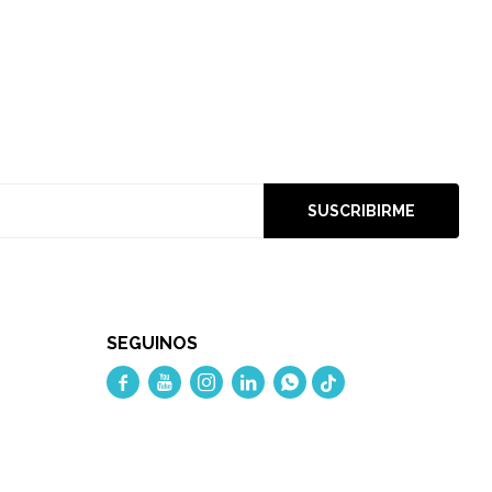
SUSCRIBIRME
SEGUINOS




