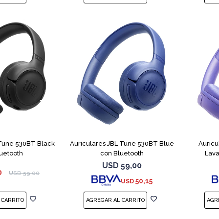
 Tune 530BT Black
Auriculares JBL Tune 530BT Blue
Auricu
uetooth
con Bluetooth
Lava
USD
59,00
0
USD
59,00
50,15
USD