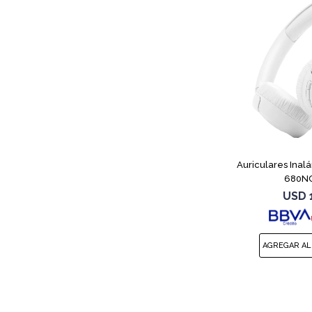
Auriculares Inal
680NC
USD