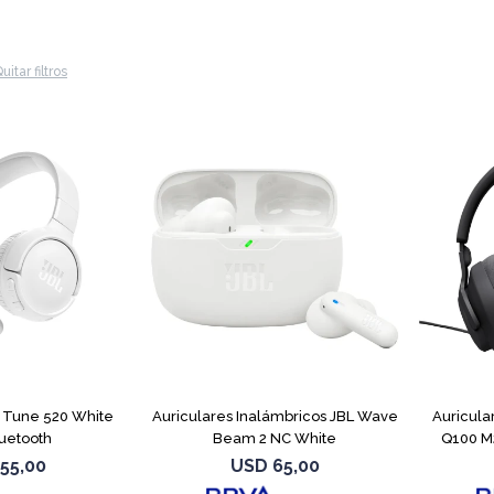
uitar filtros
L Tune 520 White
Auriculares Inalámbricos JBL Wave
Auricul
uetooth
Beam 2 NC White
Q100 M
55,00
USD
65,00