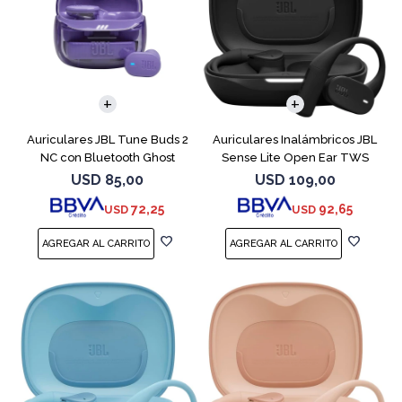
Auriculares JBL Tune Buds 2
Auriculares Inalámbricos JBL
NC con Bluetooth Ghost
Sense Lite Open Ear TWS
Negro
USD
85,00
USD
109,00
72,25
92,65
USD
USD