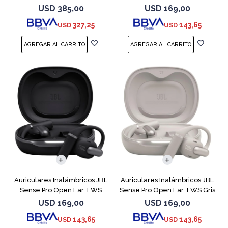
Negro
Blanco
USD
385,00
USD
169,00
327,25
143,65
USD
USD
Auriculares Inalámbricos JBL
Auriculares Inalámbricos JBL
Sense Pro Open Ear TWS
Sense Pro Open Ear TWS Gris
Negro
USD
169,00
USD
169,00
143,65
143,65
USD
USD