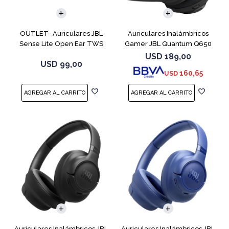
OUTLET- Auriculares JBL
Auriculares Inalámbricos
Sense Lite Open Ear TWS
Gamer JBL Quantum Q650
Negro
Negro
USD
189,00
USD
99,00
160,65
USD
Auriculares Inalámbricos JBL
Auriculares Inalámbricos JBL