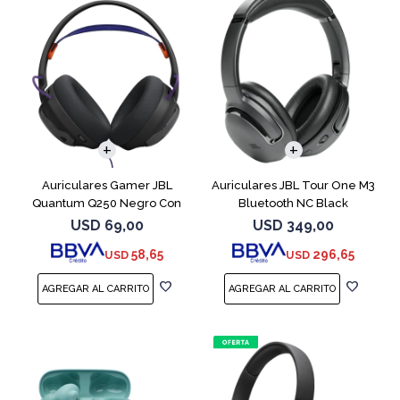
Auriculares Gamer JBL
Auriculares JBL Tour One M3
Quantum Q250 Negro Con
Bluetooth NC Black
Micrófono
USD
69,00
USD
349,00
58,65
296,65
USD
USD