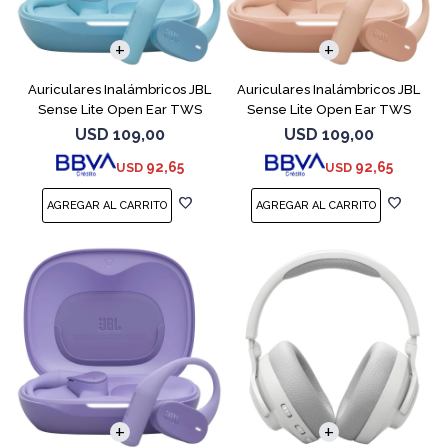
Auriculares Inalámbricos JBL
Auriculares Inalámbricos JBL
Sense Lite Open Ear TWS
Sense Lite Open Ear TWS
Azul
Beige
USD
109,00
USD
109,00
92,65
92,65
USD
USD