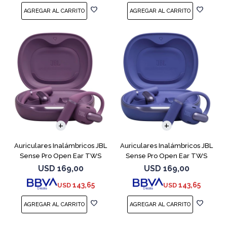
Auriculares Inalámbricos JBL
Auriculares Inalámbricos JBL
Sense Pro Open Ear TWS
Sense Pro Open Ear TWS
Purple
Azul
USD
169,00
USD
169,00
143,65
143,65
USD
USD