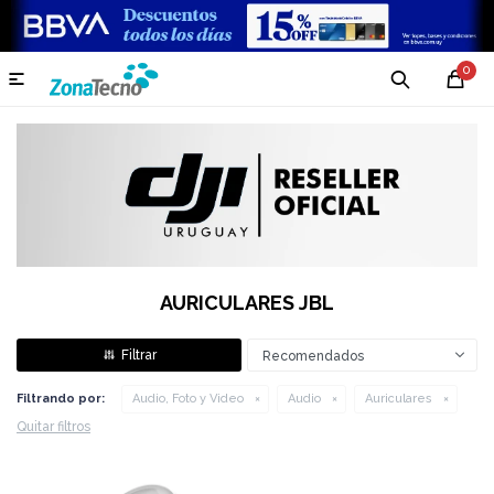
0

AURICULARES JBL
Recomendados
Filtrando por:
Audio, Foto y Video
Audio
Auriculares
Quitar filtros