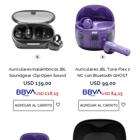
Auriculares Inalámbricos JBL
Auriculares JBL Tune Flex 2
Soundgear Clip Open Sound
NC con Bluetooth GHOST
Negro
EDITION
USD
139,00
USD
99,00
118,15
84,15
USD
USD