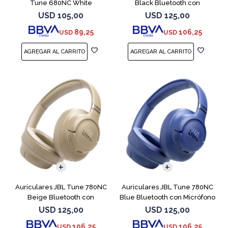
Tune 680NC White
Black Bluetooth con
Micrófono
USD
105,00
USD
125,00
89,25
106,25
USD
USD
Auriculares JBL Tune 780NC
Auriculares JBL Tune 780NC
Beige Bluetooth con
Blue Bluetooth con Micrófono
Micrófono
USD
125,00
USD
125,00
106,25
106,25
USD
USD