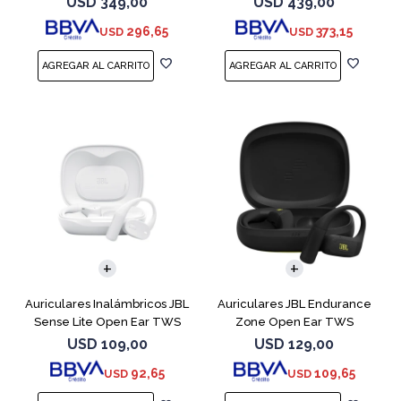
USD
349,00
USD
439,00
296,65
373,15
USD
USD
Auriculares Inalámbricos JBL
Auriculares JBL Endurance
Sense Lite Open Ear TWS
Zone Open Ear TWS
Blanco
Bluetooth Black
USD
109,00
USD
129,00
92,65
109,65
USD
USD