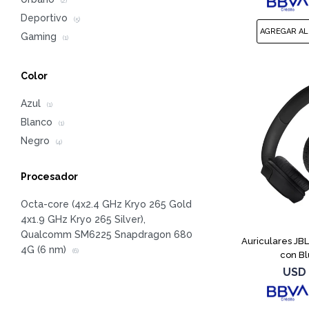
(2)
Deportivo
(5)
Gaming
(1)
Color
Azul
(1)
Blanco
(1)
Negro
(4)
Procesador
Octa-core (4x2.4 GHz Kryo 265 Gold
4x1.9 GHz Kryo 265 Silver),
Qualcomm SM6225 Snapdragon 680
Auriculares JB
4G (6 nm)
(6)
con Bl
USD