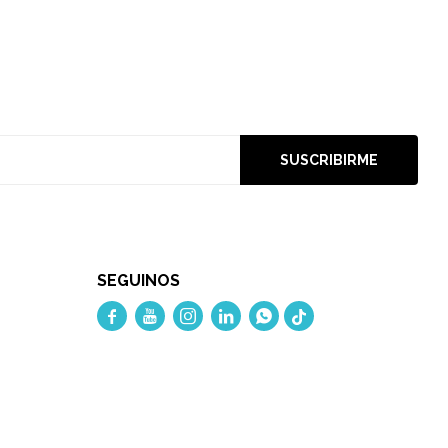
SUSCRIBIRME
SEGUINOS




