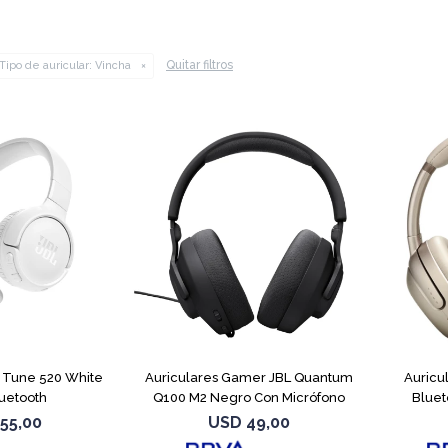
Quitar filtros
Tipo de auricular:
Vincha
L Tune 520 White
Auriculares Gamer JBL Quantum
Auricu
uetooth
Q100 M2 Negro Con Micrófono
Blue
55,00
USD
49,00