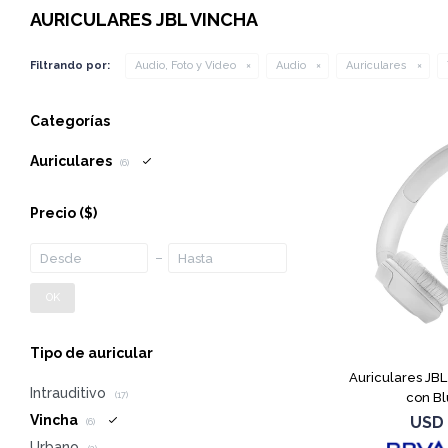
AURICULARES JBL VINCHA
Filtrando por:
Audio, Foto y Video
Audio
Auriculares
Categorías
Auriculares
(6)
Precio
($)
OK
Tipo de auricular
Auriculares JB
Intrauditivo
con Bl
(17)
Vincha
USD
(6)
Urbano