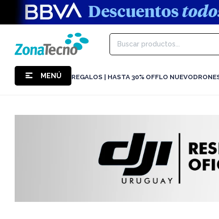
MENÚ
REGALOS | HASTA 30% OFF
LO NUEVO
DRONE