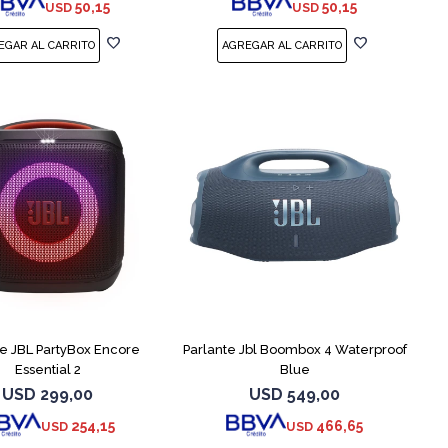
50,15
50,15
USD
USD
te JBL PartyBox Encore
Parlante Jbl Boombox 4 Waterproof
Essential 2
Blue
USD
299,00
USD
549,00
254,15
466,65
USD
USD