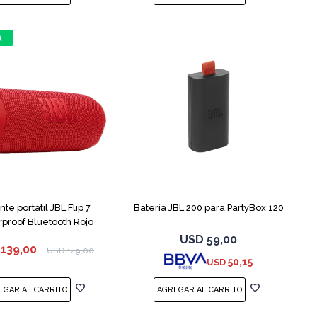
nte portátil JBL Flip 7
Batería JBL 200 para PartyBox 120
proof Bluetooth Rojo
USD
59,00
139,00
USD
149,00
50,15
USD