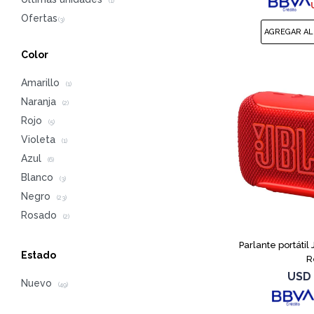
(1)
Color
Amarillo
(1)
Naranja
(2)
Rojo
(5)
Violeta
(1)
Azul
(6)
Blanco
(3)
Negro
(23)
Rosado
(2)
Parlante portátil
Estado
R
USD
Nuevo
(49)