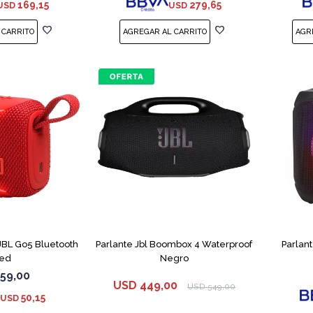
169,15
279,65
USD
USD
 JBL Go5 Bluetooth
Parlante Jbl Boombox 4 Waterproof
Parlan
ed
Negro
59,00
USD
449,00
USD
549,00
50,15
USD