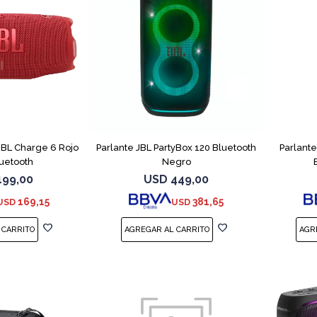
 JBL Charge 6 Rojo
Parlante JBL PartyBox 120 Bluetooth
Parlante
uetooth
Negro
199,00
USD
449,00
169,15
381,65
USD
USD