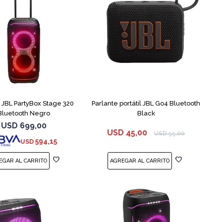
 JBL PartyBox Stage 320
Parlante portátil JBL Go4 Bluetooth
Bluetooth Negro
Black
USD
699,00
USD
45,00
USD
55,00
594,15
USD