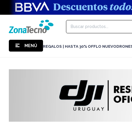
MENÚ
REGALOS | HASTA 30% OFF
LO NUEVO
DRONE