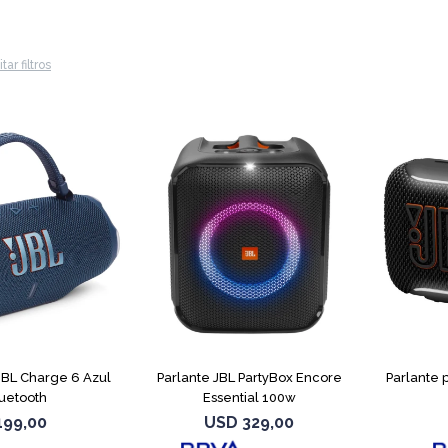
tar filtros
 JBL Charge 6 Azul
Parlante JBL PartyBox Encore
Parlante 
uetooth
Essential 100w
199,00
USD
329,00