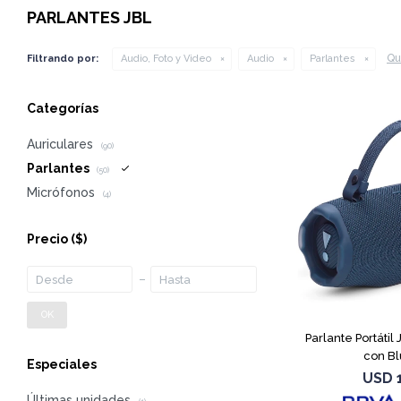
PARLANTES JBL
Qui
Filtrando por:
Audio, Foto y Video
Audio
Parlantes
Categorías
Auriculares
(90)
Parlantes
(50)
Micrófonos
(4)
Precio
($)
OK
Parlante Portátil
con Bl
Especiales
USD
Últimas unidades