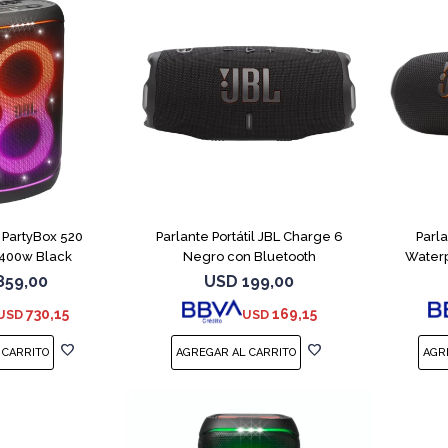
 PartyBox 520
Parlante Portátil JBL Charge 6
Parla
 400w Black
Negro con Bluetooth
Waterp
859,00
USD
199,00
730,15
169,15
USD
USD