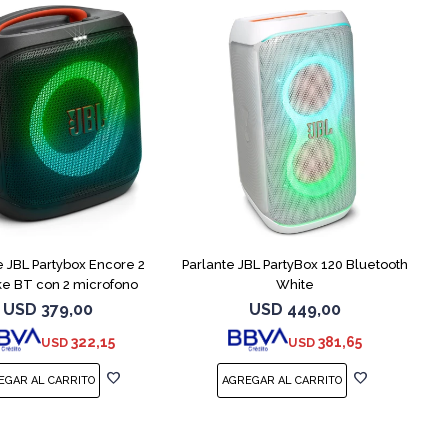
e JBL Partybox Encore 2
Parlante JBL PartyBox 120 Bluetooth
e BT con 2 microfono
White
USD
379,00
USD
449,00
322,15
381,65
USD
USD