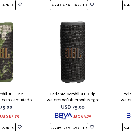
tátil JBL Grip
Parlante portátil JBL Grip
Parl
etooth Camuflado
Waterproof Bluetooth Negro
Water
75,00
USD
75,00
63,75
63,75
USD
USD