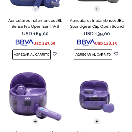
Auriculares Inalámbricos JBL
Auriculares Inalámbricos JBL
Sense Pro Open Ear TWS
Soundgear Clip Open Sound
Azul
Negro
USD
169,00
USD
139,00
143,65
118,15
USD
USD