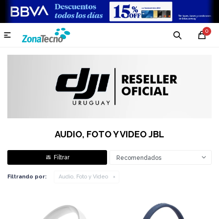
0

AUDIO, FOTO Y VIDEO JBL
Recomendados
Filtrando por:
Audio, Foto y Video