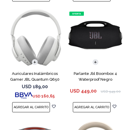
Auriculares Inalámbricos
Parlante Jbl Boombox 4
Gamer JBL Quantum Q650
Waterproof Negro
Blanco
USD
189,00
USD
449,00
USD
549,00
160,65
USD