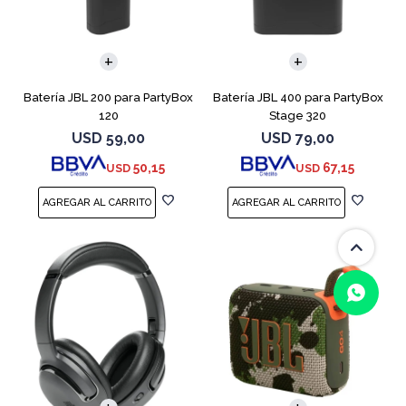
Batería JBL 200 para PartyBox
Batería JBL 400 para PartyBox
120
Stage 320
USD
59,00
USD
79,00
50,15
67,15
USD
USD
(0/4)