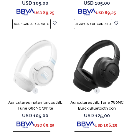
USD
105,00
USD
105,00
89,25
89,25
USD
USD
Auriculares Inalámbricos JBL
Auriculares JBL Tune 780NC
Tune 680NC White
Black Bluetooth con
Micrófono
USD
105,00
USD
125,00
89,25
106,25
USD
USD