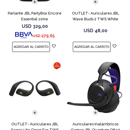
Parlante JBL PartyBox Encore
OUTLET- Auriculares JBL
Essential 100w
Wave Buds 2 TWS White
USD
329,00
USD
48,00
279,65
USD
OUTLET- Auriculares JBL
Auriculares Inalámbricos
Sense Lite Open Ear TWS
Gamer JBL Quantum Q650