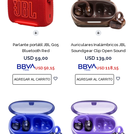
Parlante portátil JBL Go5
Auriculares Inalámbricos JBL
Bluetooth Red
Soundgear Clip Open Sound
Cobre
USD
59,00
USD
139,00
50,15
118,15
USD
USD