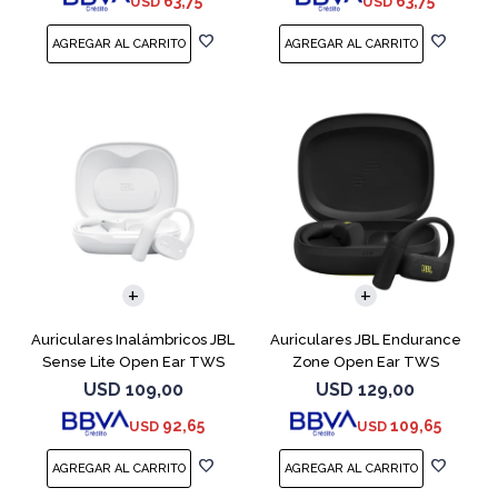
63,75
63,75
USD
USD
Auriculares Inalámbricos JBL
Auriculares JBL Endurance
Sense Lite Open Ear TWS
Zone Open Ear TWS
Blanco
Bluetooth Black
USD
109,00
USD
129,00
92,65
109,65
USD
USD