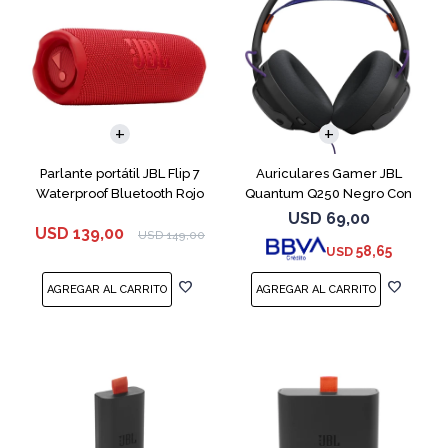
Parlante portátil JBL Flip 7
Auriculares Gamer JBL
Waterproof Bluetooth Rojo
Quantum Q250 Negro Con
Micrófono
USD
69,00
USD
139,00
USD
149,00
58,65
USD