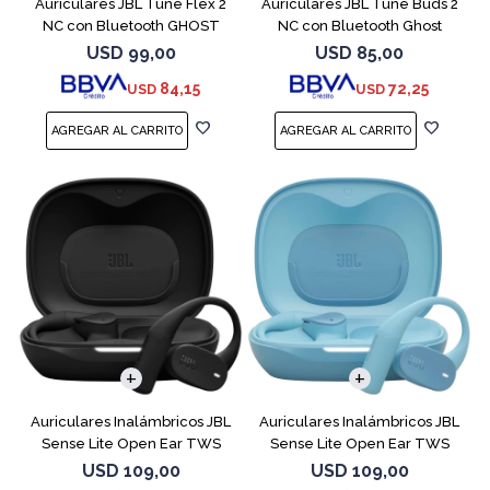
Auriculares JBL Tune Flex 2
Auriculares JBL Tune Buds 2
NC con Bluetooth GHOST
NC con Bluetooth Ghost
EDITION
USD
99,00
USD
85,00
84,15
72,25
USD
USD
Auriculares Inalámbricos JBL
Auriculares Inalámbricos JBL
Sense Lite Open Ear TWS
Sense Lite Open Ear TWS
Negro
Azul
USD
109,00
USD
109,00