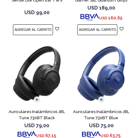
Sense Lite Open Ear TWS
Gamer JBL Quantum Q650
Negro
Negro
USD
189,00
USD
99,00
160,65
USD
Auriculares Inalámbricos JBL
Auriculares Inalámbricos JBL
Tune 730BT Black
Tune 730BT Blue
USD
79,00
USD
75,00
67,15
63,75
USD
USD