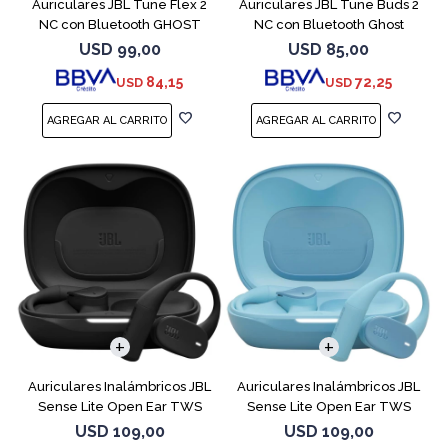
Auriculares JBL Tune Flex 2
Auriculares JBL Tune Buds 2
NC con Bluetooth GHOST
NC con Bluetooth Ghost
EDITION
USD
99,00
USD
85,00
84,15
72,25
USD
USD
Auriculares Inalámbricos JBL
Auriculares Inalámbricos JBL
Sense Lite Open Ear TWS
Sense Lite Open Ear TWS
Negro
Azul
USD
109,00
USD
109,00