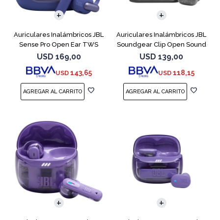
Auriculares Inalámbricos JBL
Auriculares Inalámbricos JBL
Sense Pro Open Ear TWS
Soundgear Clip Open Sound
Azul
Negro
USD
169,00
USD
139,00
143,65
118,15
USD
USD