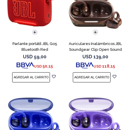
Parlante portátil JBL Go5
Auriculares Inalámbricos JBL
Bluetooth Red
Soundgear Clip Open Sound
Cobre
USD
59,00
USD
139,00
50,15
118,15
USD
USD