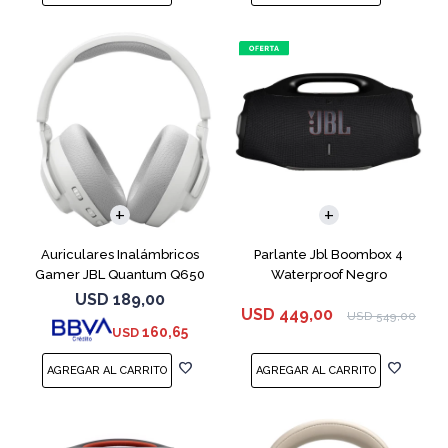
Auriculares Inalámbricos
Parlante Jbl Boombox 4
Gamer JBL Quantum Q650
Waterproof Negro
Blanco
USD
189,00
USD
449,00
USD
549,00
160,65
USD