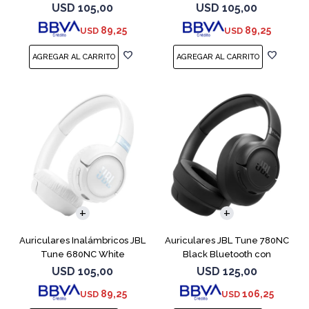
USD
105,00
USD
105,00
89,25
89,25
USD
USD
Auriculares Inalámbricos JBL
Auriculares JBL Tune 780NC
Tune 680NC White
Black Bluetooth con
Micrófono
USD
105,00
USD
125,00
89,25
106,25
USD
USD