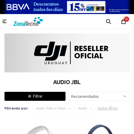
0

AUDIO JBL
Recomendados
Quitar filtros
Filtrando por:
Audio, Foto y Video
Audio