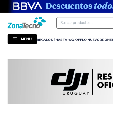
MENÚ
REGALOS | HASTA 30% OFF
LO NUEVO
DRONE