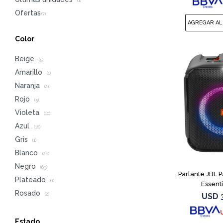
(1)
Color
Beige
(5)
Amarillo
(1)
Naranja
(2)
Rojo
(5)
Violeta
(10)
Azul
(16)
Gris
(1)
Blanco
(26)
Negro
(63)
Parlante JBL 
Plateado
(1)
Essent
Rosado
USD
(2)
Estado