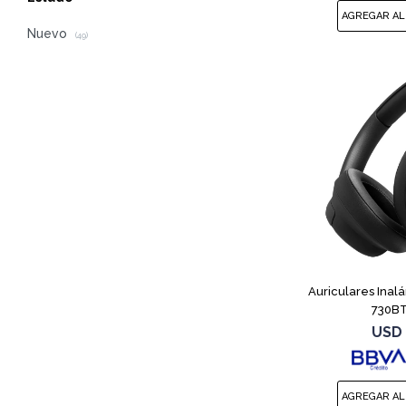
Nuevo
(49)
Auriculares Inal
730BT
USD