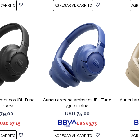
ámbricos JBL Tune
Auriculares Inalámbricos JBL Tune
Auricular
 Black
730BT Blue
79,00
USD
75,00
67,15
63,75
USD
USD