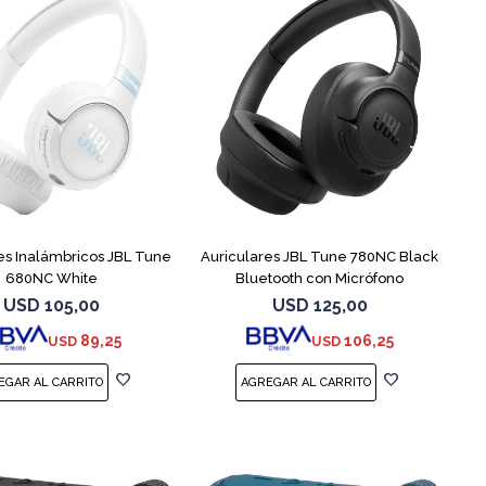
es Inalámbricos JBL Tune
Auriculares JBL Tune 780NC Black
680NC White
Bluetooth con Micrófono
USD
105,00
USD
125,00
89,25
106,25
USD
USD