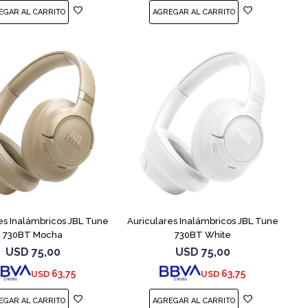
es Inalámbricos JBL Tune
Auriculares Inalámbricos JBL Tune
730BT Mocha
730BT White
USD
75,00
USD
75,00
63,75
63,75
USD
USD