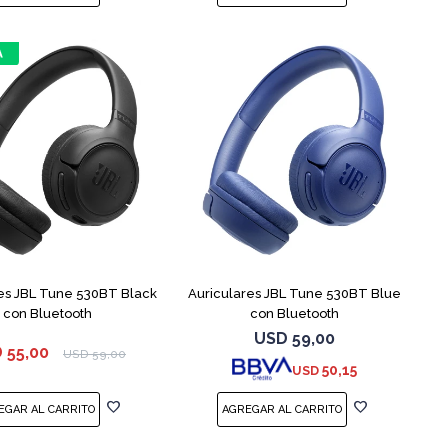
es JBL Tune 530BT Black
Auriculares JBL Tune 530BT Blue
con Bluetooth
con Bluetooth
USD
59,00
D
55,00
USD
59,00
50,15
USD