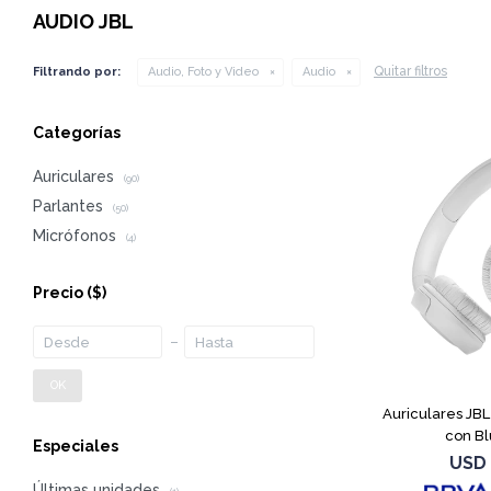
AUDIO JBL
Quitar filtros
Filtrando por:
Audio, Foto y Video
Audio
Categorías
Auriculares
(90)
Parlantes
(50)
Micrófonos
(4)
Precio
($)
OK
Auriculares JB
con Bl
Especiales
USD
Últimas unidades