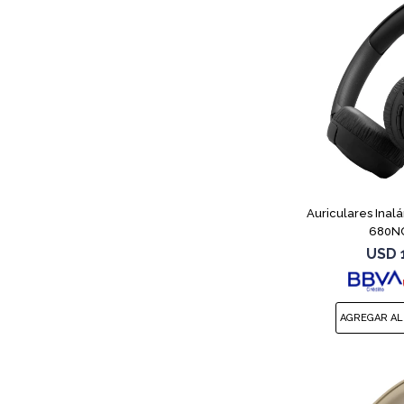
Auriculares Inal
680NC
USD