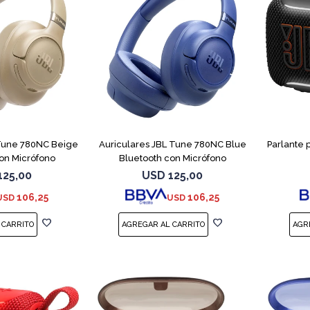
 Tune 780NC Beige
Auriculares JBL Tune 780NC Blue
Parlante 
on Micrófono
Bluetooth con Micrófono
125,00
USD
125,00
106,25
106,25
USD
USD