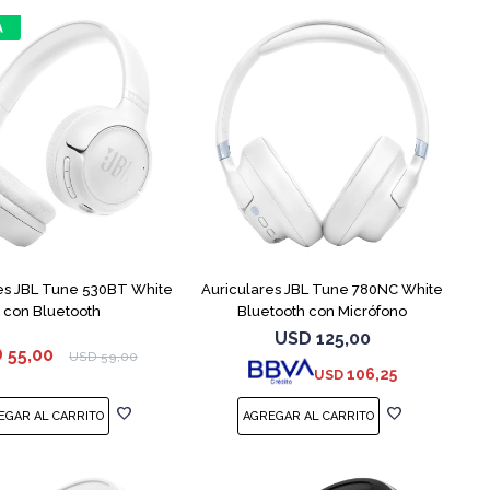
es JBL Tune 530BT White
Auriculares JBL Tune 780NC White
con Bluetooth
Bluetooth con Micrófono
USD
125,00
D
55,00
USD
59,00
106,25
USD