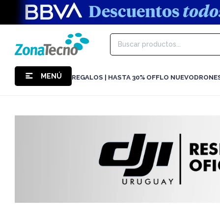
MENÚ
REGALOS | HASTA 30% OFF
LO NUEVO
DRONE