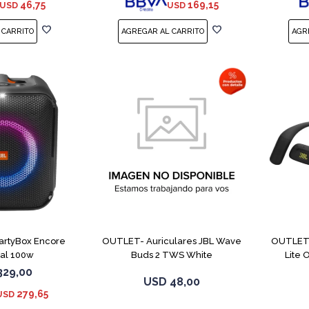
46,75
169,15
USD
USD
PartyBox Encore
OUTLET- Auriculares JBL Wave
OUTLET-
ial 100w
Buds 2 TWS White
Lite
329,00
USD
48,00
279,65
USD