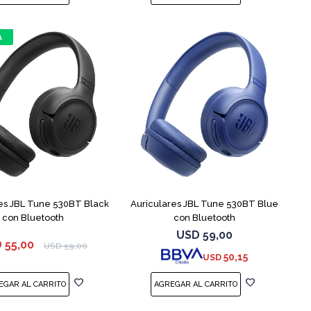
es JBL Tune 530BT Black
Auriculares JBL Tune 530BT Blue
con Bluetooth
con Bluetooth
USD
59,00
D
55,00
USD
59,00
50,15
USD