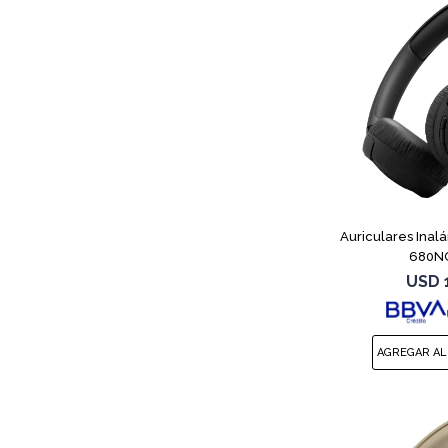
Auriculares Inal
680NC
USD