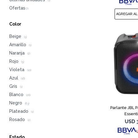
(1)
Color
Beige
(5)
Amarillo
(1)
Naranja
(2)
Rojo
(5)
Violeta
(10)
Azul
(16)
Gris
(1)
Blanco
(26)
Negro
(63)
Parlante JBL 
Plateado
(1)
Essent
Rosado
USD
(2)
Estado