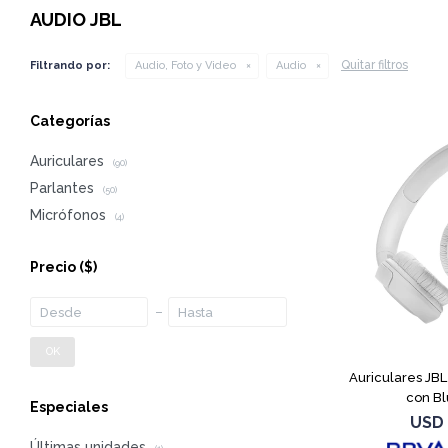
AUDIO JBL
Quitar filtros
Filtrando por:
Audio, Foto y Video
Audio
Categorías
Auriculares
(90)
Parlantes
(50)
Micrófonos
(4)
Precio
($)
OK
Auriculares JB
con Bl
Especiales
USD
Últimas unidades