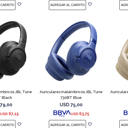
ámbricos JBL Tune
Auriculares Inalámbricos JBL Tune
Auricular
 Black
730BT Blue
79,00
USD
75,00
67,15
63,75
USD
USD