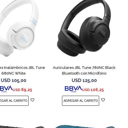
es Inalámbricos JBL Tune
Auriculares JBL Tune 780NC Black
680NC White
Bluetooth con Micrófono
USD
105,00
USD
125,00
89,25
106,25
USD
USD