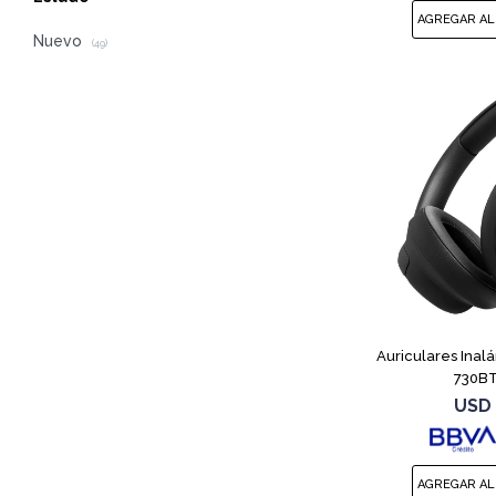
Nuevo
(49)
Auriculares Inal
730BT
USD