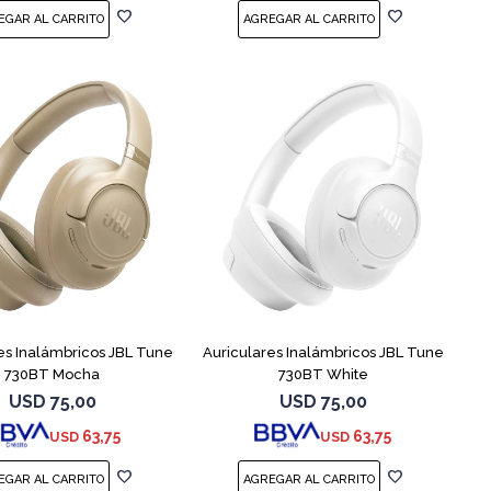
es Inalámbricos JBL Tune
Auriculares Inalámbricos JBL Tune
730BT Mocha
730BT White
USD
75,00
USD
75,00
63,75
63,75
USD
USD