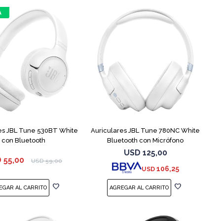
es JBL Tune 530BT White
Auriculares JBL Tune 780NC White
con Bluetooth
Bluetooth con Micrófono
USD
125,00
D
55,00
USD
59,00
106,25
USD