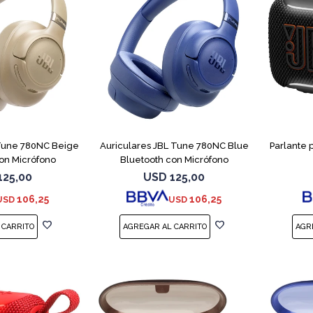
 Tune 780NC Beige
Auriculares JBL Tune 780NC Blue
Parlante 
on Micrófono
Bluetooth con Micrófono
125,00
USD
125,00
106,25
106,25
USD
USD