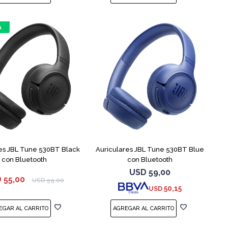
es JBL Tune 530BT Black
Auriculares JBL Tune 530BT Blue
con Bluetooth
con Bluetooth
USD
59,00
D
55,00
USD
59,00
50,15
USD