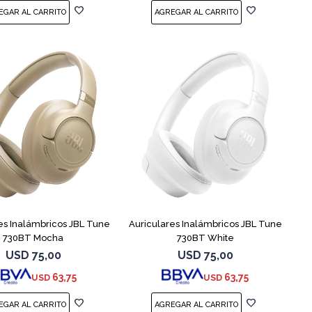
es Inalámbricos JBL Tune
Auriculares Inalámbricos JBL Tune
730BT Mocha
730BT White
USD
75,00
USD
75,00
63,75
63,75
USD
USD