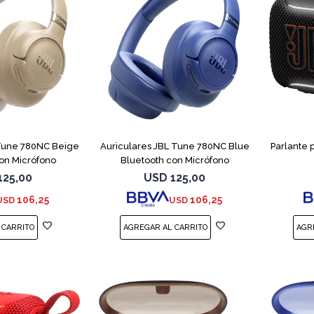
 Tune 780NC Beige
Auriculares JBL Tune 780NC Blue
Parlante 
on Micrófono
Bluetooth con Micrófono
125,00
USD
125,00
106,25
106,25
USD
USD