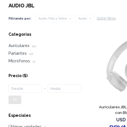
AUDIO JBL
Quitar filtros
Filtrando por:
Audio, Foto y Video
Audio
Categorías
Auriculares
(90)
Parlantes
(50)
Micrófonos
(4)
Precio
($)
OK
Auriculares JB
con Bl
Especiales
USD
Últimas unidades