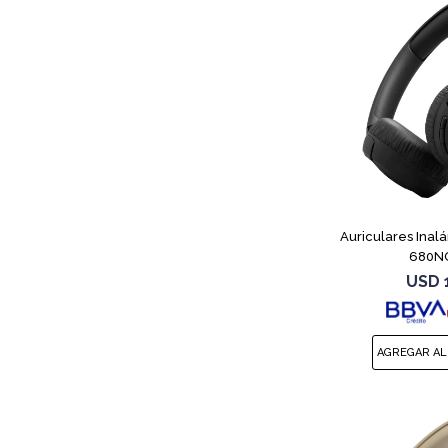
Auriculares Inal
680NC
USD