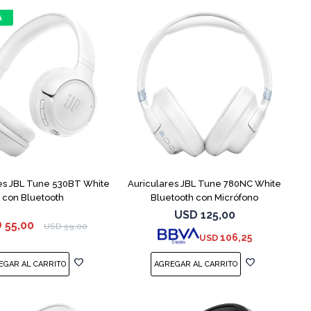
es JBL Tune 530BT White
Auriculares JBL Tune 780NC White
con Bluetooth
Bluetooth con Micrófono
USD
125,00
D
55,00
USD
59,00
106,25
USD