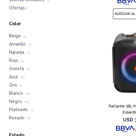
(1)
Color
Beige
(5)
Amarillo
(1)
Naranja
(2)
Rojo
(5)
Violeta
(10)
Azul
(16)
Gris
(1)
Blanco
(26)
Negro
(64)
Parlante JBL 
Plateado
(1)
Essent
Rosado
USD
(2)
Estado