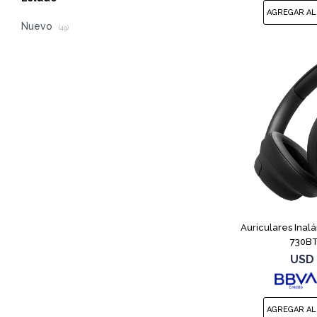
Nuevo
(49)
Auriculares Inal
730BT
USD