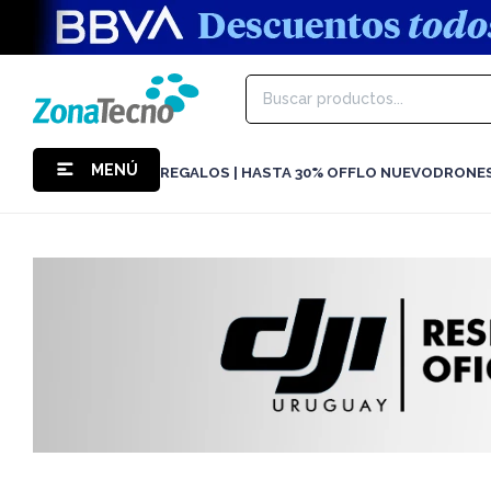
MENÚ
REGALOS | HASTA 30% OFF
LO NUEVO
DRONE