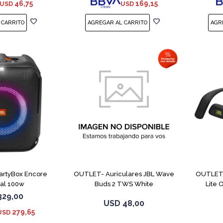
46,75
169,15
USD
USD
PartyBox Encore
OUTLET- Auriculares JBL Wave
OUTLET-
ial 100w
Buds 2 TWS White
Lite
329,00
USD
48,00
279,65
USD