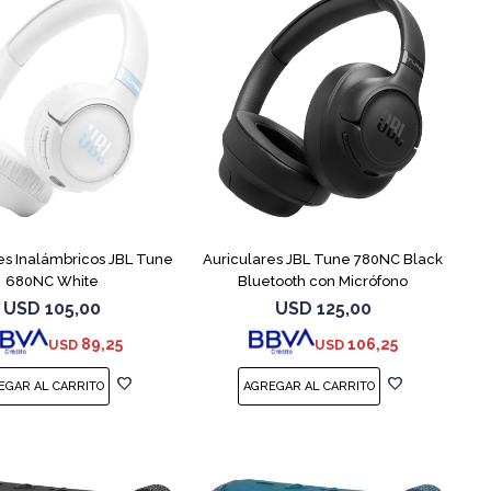
es Inalámbricos JBL Tune
Auriculares JBL Tune 780NC Black
680NC White
Bluetooth con Micrófono
USD
105,00
USD
125,00
89,25
106,25
USD
USD