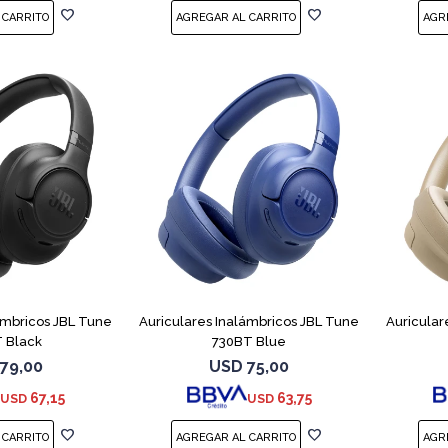
ámbricos JBL Tune
Auriculares Inalámbricos JBL Tune
Auricular
 Black
730BT Blue
79,00
USD
75,00
67,15
63,75
USD
USD