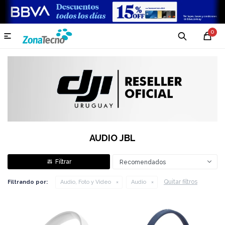
0

AUDIO JBL
Recomendados
Quitar filtros
Filtrando por:
Audio, Foto y Video
Audio