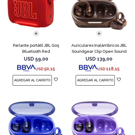
Parlante portátil JBL Go5
Auriculares Inalámbricos JBL
Bluetooth Red
Soundgear Clip Open Sound
Cobre
USD
59,00
USD
139,00
50,15
118,15
USD
USD