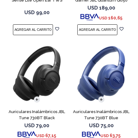
Sense Lite Open Ear TWS
Gamer JBL Quantum Q650
Negro
Negro
USD
189,00
USD
99,00
160,65
USD
Auriculares Inalámbricos JBL
Auriculares Inalámbricos JBL
Tune 730BT Black
Tune 730BT Blue
USD
79,00
USD
75,00
67,15
63,75
USD
USD