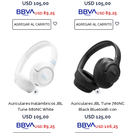
USD
105,00
USD
105,00
89,25
89,25
USD
USD
Auriculares Inalámbricos JBL
Auriculares JBL Tune 780NC
Tune 680NC White
Black Bluetooth con
Micrófono
USD
105,00
USD
125,00
89,25
106,25
USD
USD