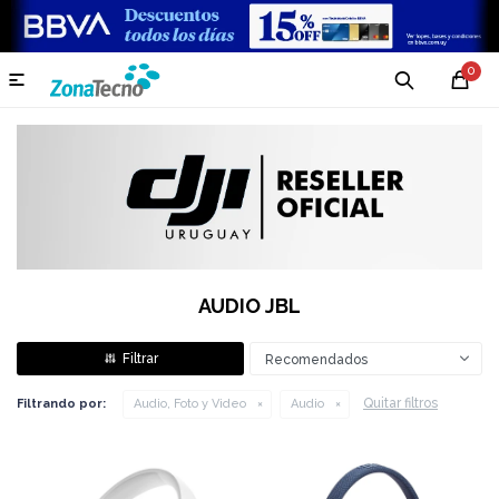
0

AUDIO JBL
Recomendados
Quitar filtros
Filtrando por:
Audio, Foto y Video
Audio