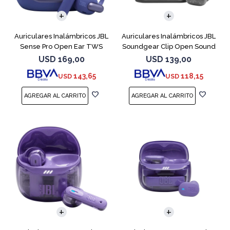
Auriculares Inalámbricos JBL
Auriculares Inalámbricos JBL
Sense Pro Open Ear TWS
Soundgear Clip Open Sound
Azul
Negro
USD
169,00
USD
139,00
143,65
118,15
USD
USD