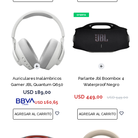
Auriculares Inalámbricos
Parlante Jbl Boombox 4
Gamer JBL Quantum Q650
Waterproof Negro
Blanco
USD
189,00
USD
449,00
USD
549,00
160,65
USD