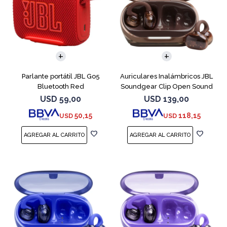
Parlante portátil JBL Go5
Auriculares Inalámbricos JBL
Bluetooth Red
Soundgear Clip Open Sound
Cobre
USD
59,00
USD
139,00
50,15
118,15
USD
USD