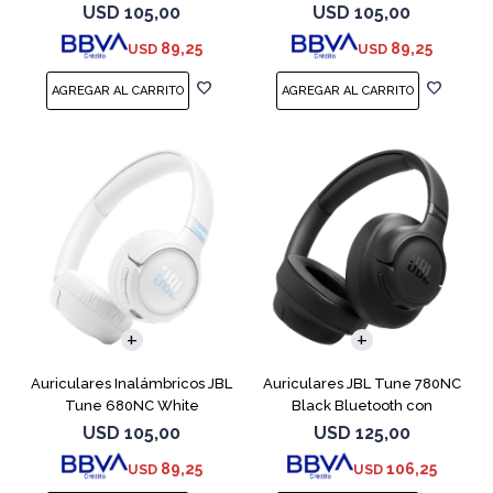
USD
105,00
USD
105,00
89,25
89,25
USD
USD
Auriculares Inalámbricos JBL
Auriculares JBL Tune 780NC
Tune 680NC White
Black Bluetooth con
Micrófono
USD
105,00
USD
125,00
89,25
106,25
USD
USD