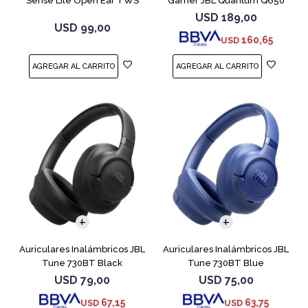
Sense Lite Open Ear TWS
Gamer JBL Quantum Q650
Negro
Negro
USD
189,00
USD
99,00
160,65
USD
Auriculares Inalámbricos JBL
Auriculares Inalámbricos JBL
Tune 730BT Black
Tune 730BT Blue
USD
79,00
USD
75,00
67,15
63,75
USD
USD