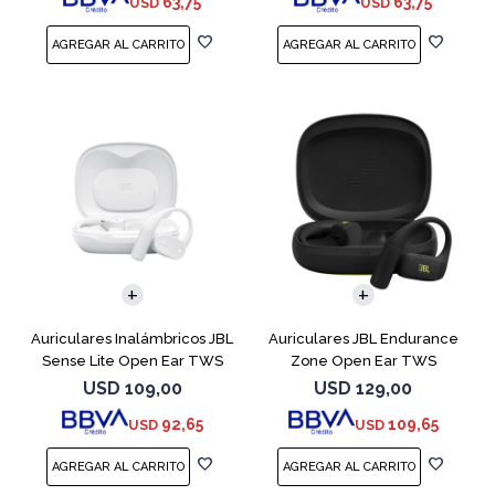
63,75
63,75
USD
USD
Auriculares Inalámbricos JBL
Auriculares JBL Endurance
Sense Lite Open Ear TWS
Zone Open Ear TWS
Blanco
Bluetooth Black
USD
109,00
USD
129,00
92,65
109,65
USD
USD