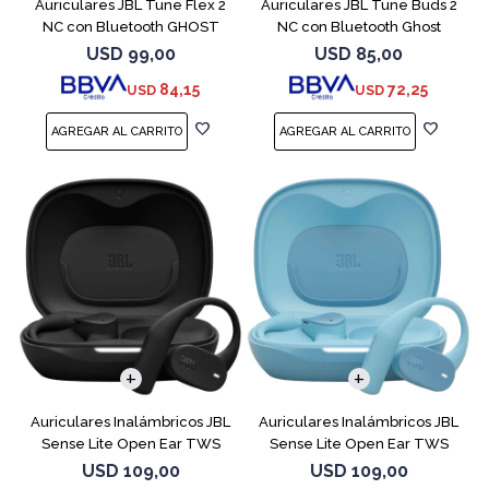
Auriculares JBL Tune Flex 2
Auriculares JBL Tune Buds 2
NC con Bluetooth GHOST
NC con Bluetooth Ghost
EDITION
USD
99,00
USD
85,00
84,15
72,25
USD
USD
Auriculares Inalámbricos JBL
Auriculares Inalámbricos JBL
Sense Lite Open Ear TWS
Sense Lite Open Ear TWS
Negro
Azul
USD
109,00
USD
109,00