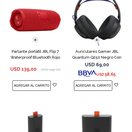
Parlante portátil JBL Flip 7
Auriculares Gamer JBL
Waterproof Bluetooth Rojo
Quantum Q250 Negro Con
Micrófono
USD
69,00
USD
139,00
USD
149,00
58,65
USD