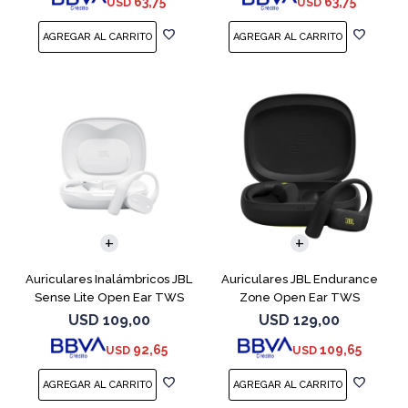
63,75
63,75
USD
USD
Auriculares Inalámbricos JBL
Auriculares JBL Endurance
Sense Lite Open Ear TWS
Zone Open Ear TWS
Blanco
Bluetooth Black
USD
109,00
USD
129,00
92,65
109,65
USD
USD