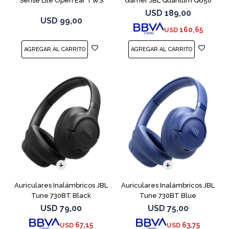
Sense Lite Open Ear TWS
Gamer JBL Quantum Q650
Negro
Negro
USD
189,00
USD
99,00
160,65
USD
Auriculares Inalámbricos JBL
Auriculares Inalámbricos JBL
Tune 730BT Black
Tune 730BT Blue
USD
79,00
USD
75,00
67,15
63,75
USD
USD