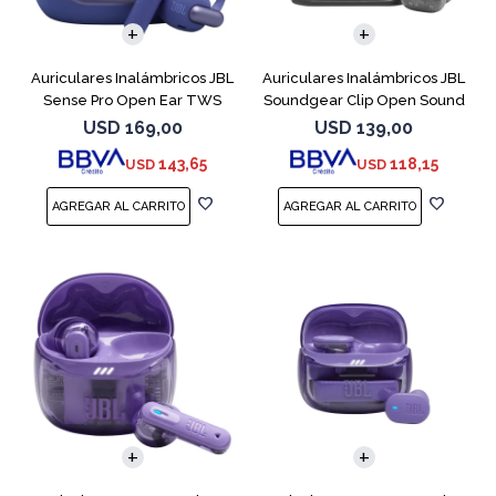
Auriculares Inalámbricos JBL
Auriculares Inalámbricos JBL
Sense Pro Open Ear TWS
Soundgear Clip Open Sound
Azul
Negro
USD
169,00
USD
139,00
143,65
118,15
USD
USD