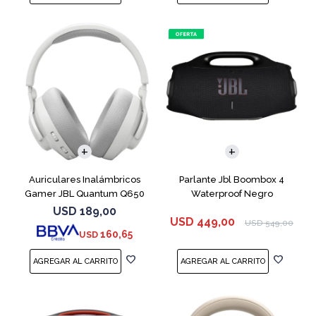
Auriculares Inalámbricos
Parlante Jbl Boombox 4
Gamer JBL Quantum Q650
Waterproof Negro
Blanco
USD
189,00
USD
449,00
USD
549,00
160,65
USD