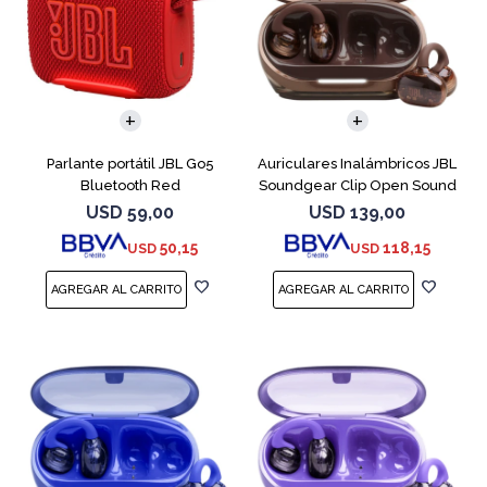
Parlante portátil JBL Go5
Auriculares Inalámbricos JBL
Bluetooth Red
Soundgear Clip Open Sound
Cobre
USD
59,00
USD
139,00
50,15
118,15
USD
USD