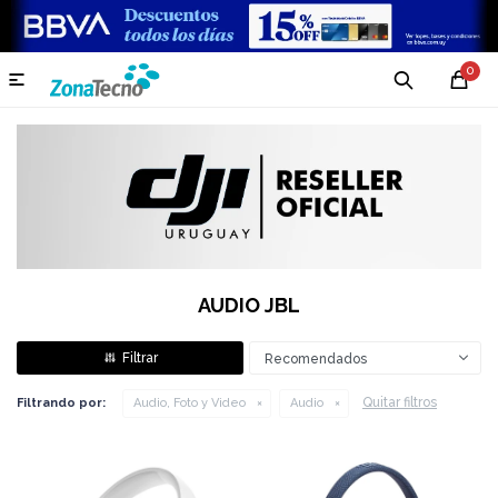
0

AUDIO JBL
Recomendados
Quitar filtros
Filtrando por:
Audio, Foto y Video
Audio