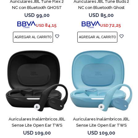
Auriculares JBL Tune Flex 2
Auriculares JBL Tune Buds 2
NC con Bluetooth GHOST
NC con Bluetooth Ghost
EDITION
USD
99,00
USD
85,00
84,15
72,25
USD
USD
Auriculares Inalámbricos JBL
Auriculares Inalámbricos JBL
Sense Lite Open Ear TWS
Sense Lite Open Ear TWS
Negro
Azul
USD
109,00
USD
109,00