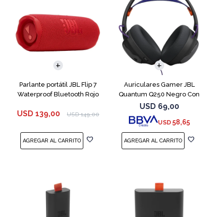
Parlante portátil JBL Flip 7
Auriculares Gamer JBL
Waterproof Bluetooth Rojo
Quantum Q250 Negro Con
Micrófono
USD
69,00
USD
139,00
USD
149,00
58,65
USD