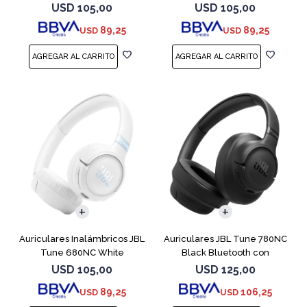
USD
105,00
USD
105,00
89,25
89,25
USD
USD
Auriculares Inalámbricos JBL
Auriculares JBL Tune 780NC
Tune 680NC White
Black Bluetooth con
Micrófono
USD
105,00
USD
125,00
89,25
106,25
USD
USD