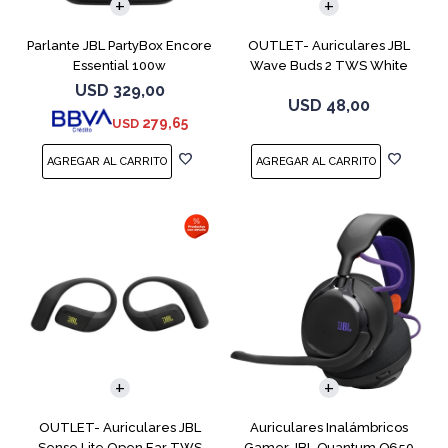
Parlante JBL PartyBox Encore
OUTLET- Auriculares JBL
Essential 100w
Wave Buds 2 TWS White
USD
329,00
USD
48,00
279,65
USD
OUTLET- Auriculares JBL
Auriculares Inalámbricos
Sense Lite Open Ear TWS
Gamer JBL Quantum Q650