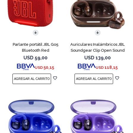
Parlante portátil JBL Go5
Auriculares Inalámbricos JBL
Bluetooth Red
Soundgear Clip Open Sound
Cobre
USD
59,00
USD
139,00
50,15
118,15
USD
USD