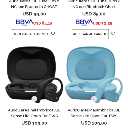
Auriculares JBL Tune Flex 2
Auriculares JBL Tune Buds 2
NC con Bluetooth GHOST
NC con Bluetooth Ghost
EDITION
USD
99,00
USD
85,00
84,15
72,25
USD
USD
Auriculares Inalámbricos JBL
Auriculares Inalámbricos JBL
Sense Lite Open Ear TWS
Sense Lite Open Ear TWS
Negro
Azul
USD
109,00
USD
109,00