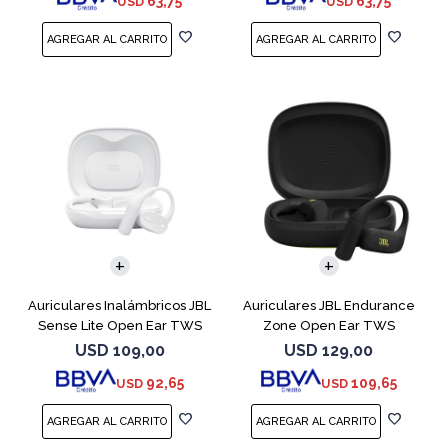
63,75
63,75
USD
USD
Auriculares Inalámbricos JBL
Auriculares JBL Endurance
Sense Lite Open Ear TWS
Zone Open Ear TWS
Blanco
Bluetooth Black
USD
109,00
USD
129,00
92,65
109,65
USD
USD