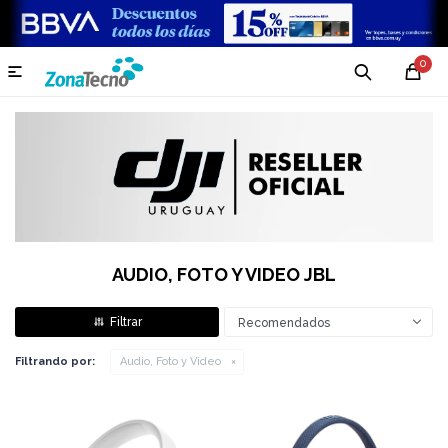
0

AUDIO, FOTO Y VIDEO JBL
Recomendados
Filtrando por:
Audio, Foto y Video