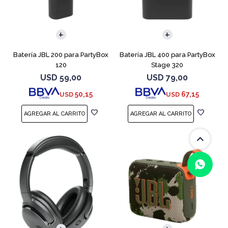
Batería JBL 200 para PartyBox
Batería JBL 400 para PartyBox
120
Stage 320
USD
59,00
USD
79,00
50,15
67,15
USD
USD
(0/4)