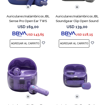
Auriculares Inalámbricos JBL
Auriculares Inalámbricos JBL
Sense Pro Open Ear TWS
Soundgear Clip Open Sound
Azul
Negro
USD
169,00
USD
139,00
143,65
118,15
USD
USD