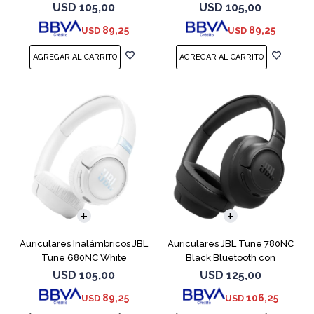
USD
105,00
USD
105,00
89,25
89,25
USD
USD
Auriculares Inalámbricos JBL
Auriculares JBL Tune 780NC
Tune 680NC White
Black Bluetooth con
Micrófono
USD
105,00
USD
125,00
89,25
106,25
USD
USD