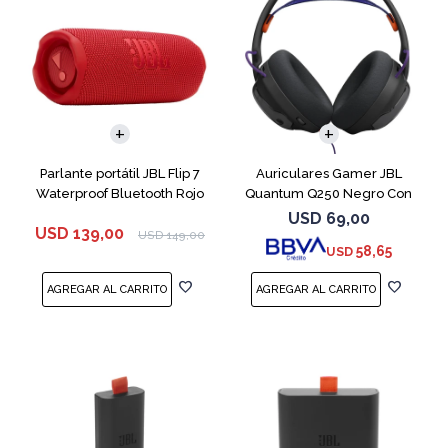
Parlante portátil JBL Flip 7
Auriculares Gamer JBL
Waterproof Bluetooth Rojo
Quantum Q250 Negro Con
Micrófono
USD
69,00
USD
139,00
USD
149,00
58,65
USD