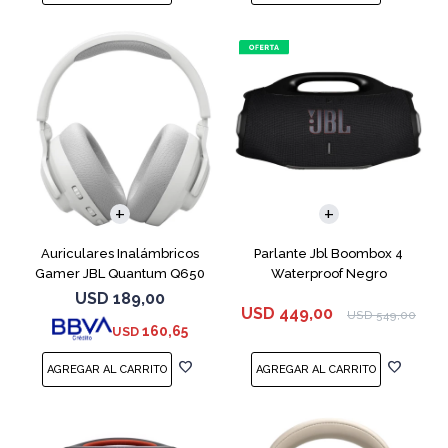
Auriculares Inalámbricos
Parlante Jbl Boombox 4
Gamer JBL Quantum Q650
Waterproof Negro
Blanco
USD
189,00
USD
449,00
USD
549,00
160,65
USD