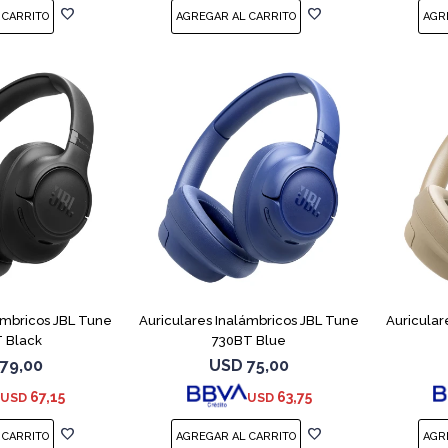
ámbricos JBL Tune
Auriculares Inalámbricos JBL Tune
Auricular
 Black
730BT Blue
79,00
USD
75,00
67,15
63,75
USD
USD