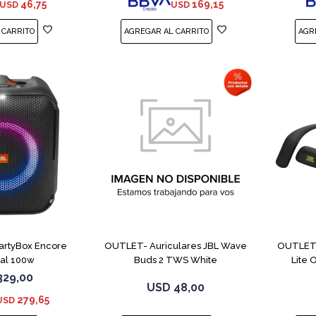
46,75
169,15
USD
USD
PartyBox Encore
OUTLET- Auriculares JBL Wave
OUTLET-
ial 100w
Buds 2 TWS White
Lite
329,00
USD
48,00
279,65
USD