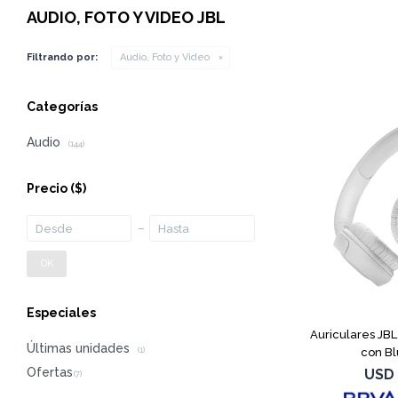
AUDIO, FOTO Y VIDEO JBL
Filtrando por:
Audio, Foto y Video
Categorías
Audio
(144)
Precio
($)
OK
Especiales
Auriculares JB
Últimas unidades
con Bl
(1)
USD