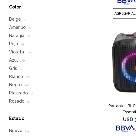
Color
Beige
(5)
Amarillo
(1)
Naranja
(2)
Rojo
(5)
Violeta
(10)
Azul
(16)
Gris
(1)
Blanco
(26)
Negro
(64)
Plateado
(1)
Rosado
(2)
Parlante JBL 
Essent
Estado
USD
Nuevo
(49)