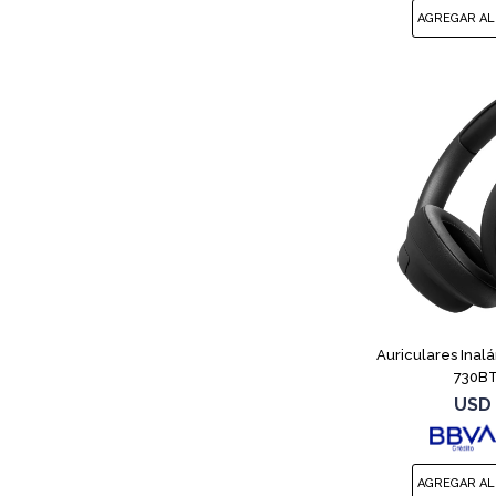
Auriculares Inal
730BT
USD