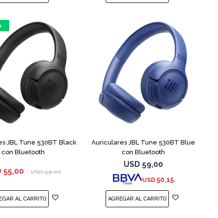
es JBL Tune 530BT Black
Auriculares JBL Tune 530BT Blue
con Bluetooth
con Bluetooth
USD
59,00
D
55,00
USD
59,00
50,15
USD