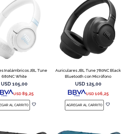
es Inalámbricos JBL Tune
Auriculares JBL Tune 780NC Black
680NC White
Bluetooth con Micrófono
USD
105,00
USD
125,00
89,25
106,25
USD
USD