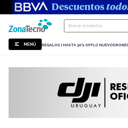
MENÚ
REGALOS | HASTA 30% OFF
LO NUEVO
DRONE