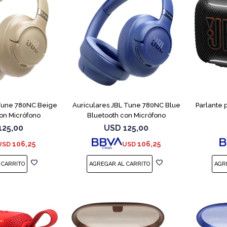
 Tune 780NC Beige
Auriculares JBL Tune 780NC Blue
Parlante 
on Micrófono
Bluetooth con Micrófono
125,00
USD
125,00
106,25
106,25
USD
USD