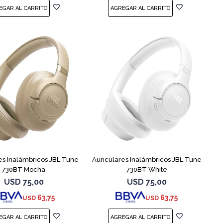
es Inalámbricos JBL Tune
Auriculares Inalámbricos JBL Tune
730BT Mocha
730BT White
USD
75,00
USD
75,00
63,75
63,75
USD
USD