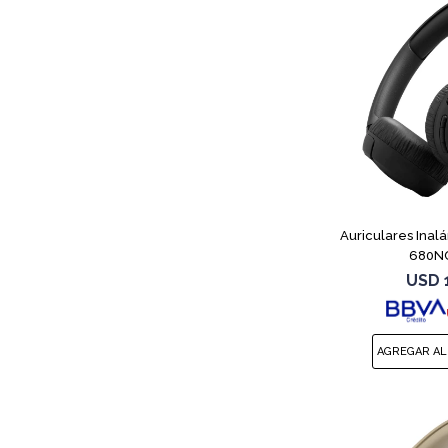
Auriculares Inal
680NC
USD