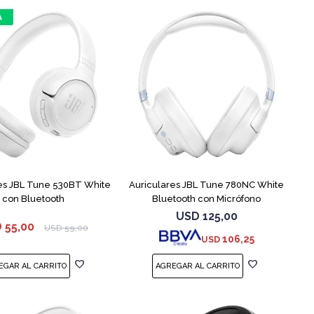
es JBL Tune 530BT White
Auriculares JBL Tune 780NC White
con Bluetooth
Bluetooth con Micrófono
USD
125,00
D
55,00
USD
59,00
106,25
USD