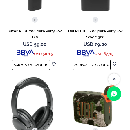
Batería JBL 200 para PartyBox
Batería JBL 400 para PartyBox
120
Stage 320
USD
59,00
USD
79,00
50,15
67,15
USD
USD
(0/4)