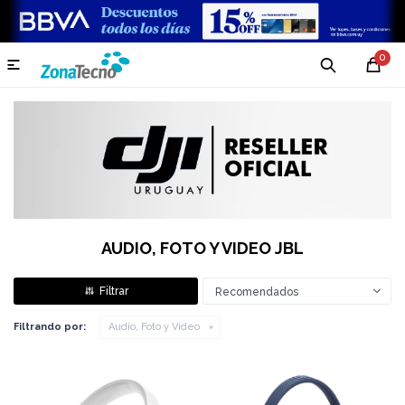
0

AUDIO, FOTO Y VIDEO JBL
Recomendados
Filtrando por:
Audio, Foto y Video