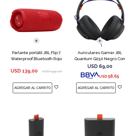
Parlante portátil JBL Flip 7
Auriculares Gamer JBL
Waterproof Bluetooth Rojo
Quantum Q250 Negro Con
Micrófono
USD
69,00
USD
139,00
USD
149,00
58,65
USD