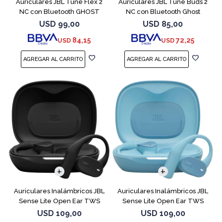
Auriculares JBL Tune Flex 2
Auriculares JBL Tune Buds 2
NC con Bluetooth GHOST
NC con Bluetooth Ghost
EDITION
USD
99,00
USD
85,00
84,15
72,25
USD
USD
Auriculares Inalámbricos JBL
Auriculares Inalámbricos JBL
Sense Lite Open Ear TWS
Sense Lite Open Ear TWS
Negro
Azul
USD
109,00
USD
109,00