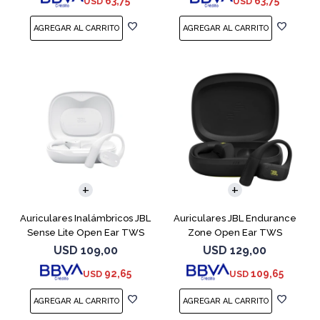
63,75
63,75
USD
USD
Auriculares Inalámbricos JBL
Auriculares JBL Endurance
Sense Lite Open Ear TWS
Zone Open Ear TWS
Blanco
Bluetooth Black
USD
109,00
USD
129,00
92,65
109,65
USD
USD