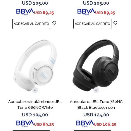
USD
105,00
USD
105,00
89,25
89,25
USD
USD
Auriculares Inalámbricos JBL
Auriculares JBL Tune 780NC
Tune 680NC White
Black Bluetooth con
Micrófono
USD
105,00
USD
125,00
89,25
106,25
USD
USD