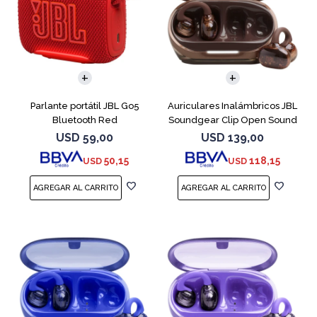
Parlante portátil JBL Go5
Auriculares Inalámbricos JBL
Bluetooth Red
Soundgear Clip Open Sound
Cobre
USD
59,00
USD
139,00
50,15
118,15
USD
USD