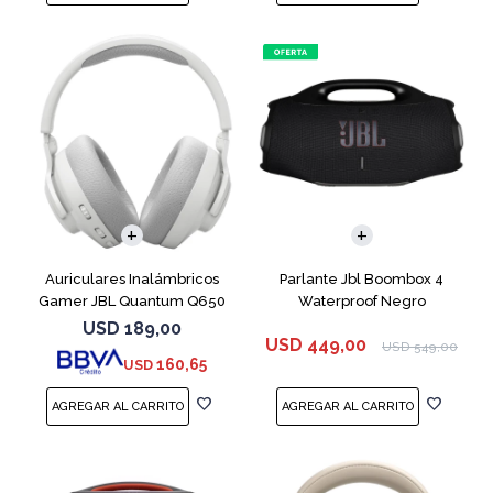
Auriculares Inalámbricos
Parlante Jbl Boombox 4
Gamer JBL Quantum Q650
Waterproof Negro
Blanco
USD
189,00
USD
449,00
USD
549,00
160,65
USD