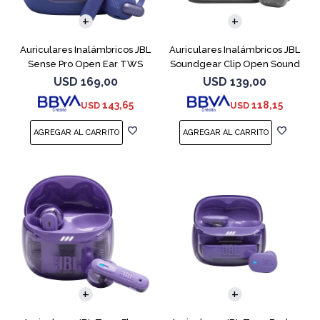
Auriculares Inalámbricos JBL
Auriculares Inalámbricos JBL
Sense Pro Open Ear TWS
Soundgear Clip Open Sound
Azul
Negro
USD
169,00
USD
139,00
143,65
118,15
USD
USD