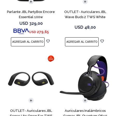
Parlante JBL PartyBox Encore
OUTLET- Auriculares JBL
Essential 100w
Wave Buds 2 TWS White
USD
329,00
USD
48,00
279,65
USD
OUTLET- Auriculares JBL
Auriculares Inalámbricos
Sense Lite Open Ear TWS
Gamer JBL Quantum Q650