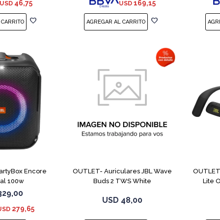
46,75
169,15
USD
USD
PartyBox Encore
OUTLET- Auriculares JBL Wave
OUTLET-
ial 100w
Buds 2 TWS White
Lite
329,00
USD
48,00
279,65
USD