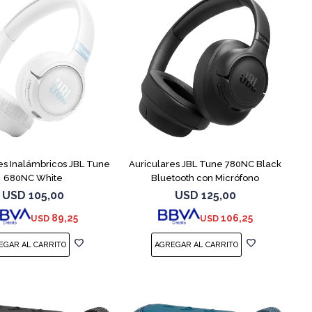
es Inalámbricos JBL Tune
Auriculares JBL Tune 780NC Black
680NC White
Bluetooth con Micrófono
USD
105,00
USD
125,00
89,25
106,25
USD
USD