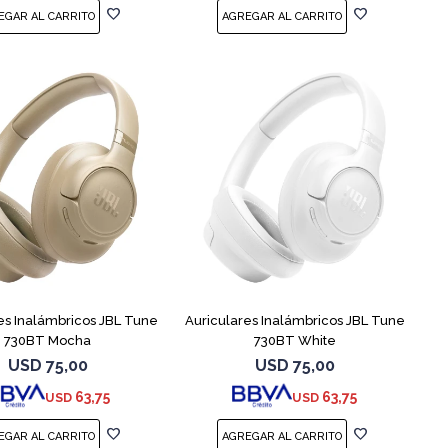
es Inalámbricos JBL Tune
Auriculares Inalámbricos JBL Tune
730BT Mocha
730BT White
USD
75,00
USD
75,00
63,75
63,75
USD
USD