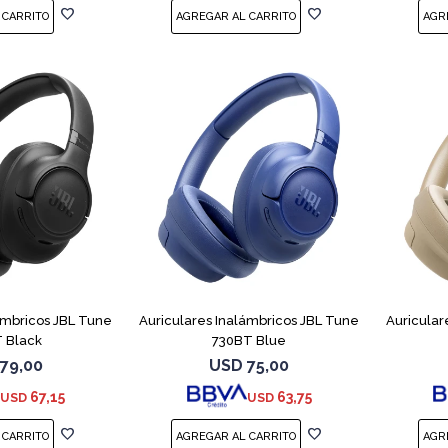
ámbricos JBL Tune
Auriculares Inalámbricos JBL Tune
Auricular
 Black
730BT Blue
79,00
USD
75,00
67,15
63,75
USD
USD