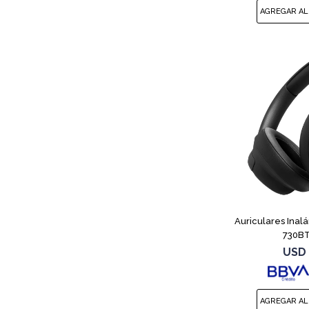
Auriculares Inal
730BT
USD