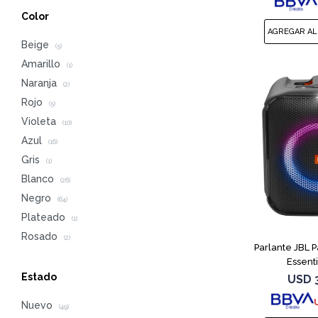
Color
Beige
(5)
Amarillo
(1)
Naranja
(2)
Rojo
(5)
Violeta
(10)
Azul
(16)
Gris
(1)
Blanco
(26)
Negro
(64)
Plateado
(1)
Rosado
(2)
Parlante JBL 
Essent
Estado
USD
Nuevo
(49)