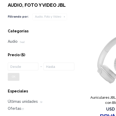
AUDIO, FOTO Y VIDEO JBL
Filtrando por:
Audio, Foto y Video
Categorías
Audio
(144)
Precio
($)
OK
Especiales
Auriculares JB
Últimas unidades
con Bl
(1)
USD