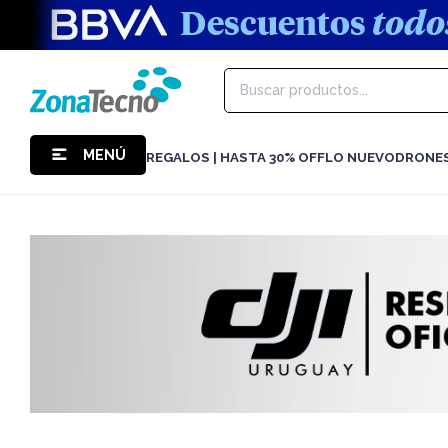
MENÚ
REGALOS | HASTA 30% OFF
LO NUEVO
DRONE