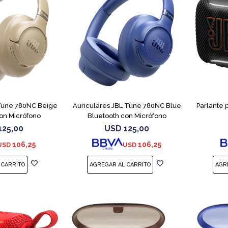
 Tune 780NC Beige
Auriculares JBL Tune 780NC Blue
Parlante 
on Micrófono
Bluetooth con Micrófono
125,00
USD
125,00
106,25
106,25
USD
USD