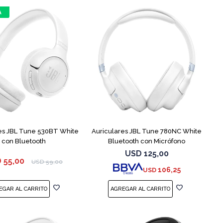
es JBL Tune 530BT White
Auriculares JBL Tune 780NC White
con Bluetooth
Bluetooth con Micrófono
USD
125,00
D
55,00
USD
59,00
106,25
USD