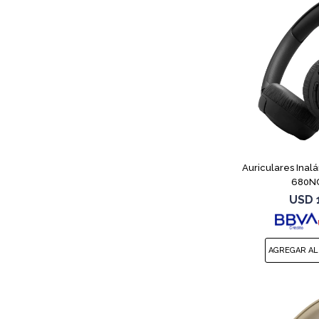
Auriculares Inal
680NC
USD