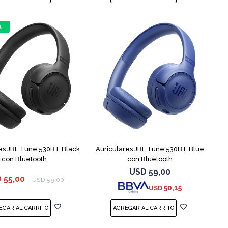
es JBL Tune 530BT Black
Auriculares JBL Tune 530BT Blue
con Bluetooth
con Bluetooth
USD
59,00
D
55,00
USD
59,00
50,15
USD