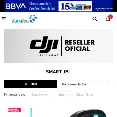
0

SMART JBL
Recomendados
Quitar filtros
Filtrando por:
Zona Home
Smart