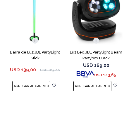
Barra de Luz JBL PartyLight
Luz Led JBL Partylight Beam
Stick
Partybox Black
USD
169,00
USD
139,00
USD
185,00
143,65
USD